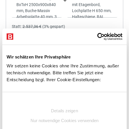
+
Statt:
2.537,36 €
(
3%
gespart)
2.461,24 €
%
Preis für alle:
Details
In den Warenkorb
Wir schätzen Ihre Privatsphäre
Wir setzen keine Cookies ohne Ihre Zustimmung, außer
technisch notwendige. Bitte treffen Sie jetzt eine
Entscheidung bzgl. Ihrer Cookie-Einstellungen:
+
Einwilligungsauswahl
Details zeigen
Statt:
2.845,93 €
(
3%
gespart)
Nur notwendige Cookies verwenden
2.760,55 €
%
Preis für alle: