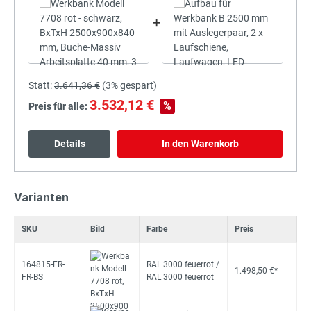
+
Statt:
3.641,36 €
(
3%
gespart)
3.532,12 €
%
Preis für alle:
Details
In den Warenkorb
Varianten
SKU
Bild
Farbe
Preis
164815-FR-
RAL 3000 feuerrot /
1.498,50 €*
FR-BS
RAL 3000 feuerrot