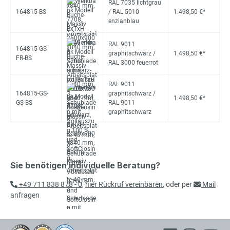
RAL 7035 lichtgrau
164815-BS
/ RAL 5010
1.498,50 €*
enzianblau
RAL 9011
164815-GS-
graphitschwarz /
1.498,50 €*
FR-BS
RAL 3000 feuerrot
RAL 9011
164815-GS-
graphitschwarz /
1.498,50 €*
GS-BS
RAL 9011
graphitschwarz
Sie benötigen individuelle Beratung?
+49 711 838 878 - 0
,
hier Rückruf vereinbaren
, oder per
Mail
anfragen