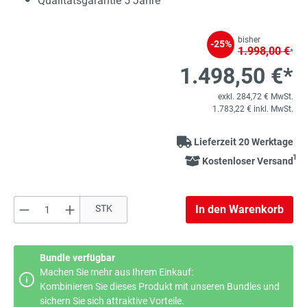
Qualitätsgarantie 5 Jahre
bisher
-25%
1.998,00 €
*
1.498,50 €*
exkl. 284,72 € MwSt.
1.783,22 € inkl. MwSt.
Lieferzeit 20 Werktage
1
Kostenloser Versand
Produkt Anzahl: Gib den gewünschten Wert e
STK
In den Warenkorb
Bundle verfügbar
Machen Sie mehr aus Ihrem Einkauf:
Kombinieren Sie dieses Produkt mit unseren Bundles und
sichern Sie sich attraktive Vorteile.