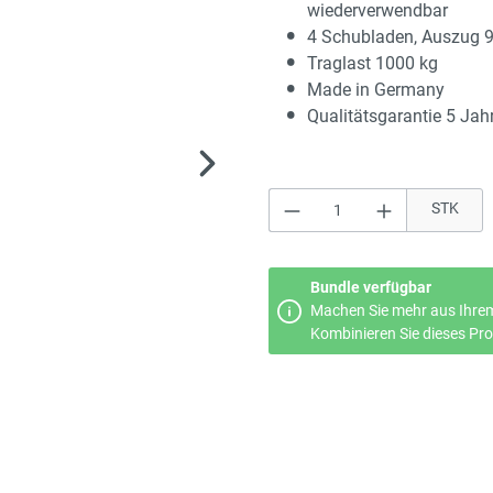
wiederverwendbar
4 Schubladen, Auszug 
Traglast 1000 kg
Made in Germany
Qualitätsgarantie 5 Jah
Produkt Anzahl: Gi
STK
Bundle verfügbar
Machen Sie mehr aus Ihrem
Kombinieren Sie dieses Prod