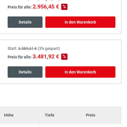
2.956,45 €
%
Preis für alle:
Details
In den Warenkorb
Statt:
3.589,61 €
(
3%
gespart)
3.481,92 €
%
Preis für alle:
Details
In den Warenkorb
Höhe
Tiefe
Preis