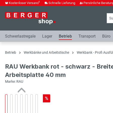
1
Kostenloser Versand
Schnelle Lieferung
Persönliche Beratun
springen
Zur Hauptnavigation springen
Schwerlastregale
Lager
Betrieb
Transport
Büro
Betrieb
Werkbänke und Arbeitstische
Werkbank - Profi Ausfü
RAU Werkbank rot - schwarz - Breit
Arbeitsplatte 40 mm
Marke: RAU
%