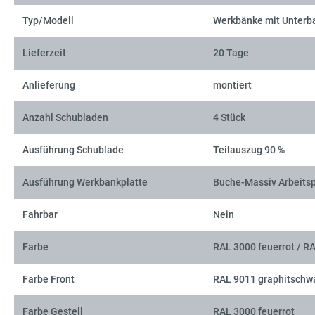
Typ/Modell
Werkbänke mit Unterb
Lieferzeit
20 Tage
Anlieferung
montiert
Anzahl Schubladen
4 Stück
Ausführung Schublade
Teilauszug 90 %
Ausführung Werkbankplatte
Buche-Massiv Arbeitsp
Fahrbar
Nein
Farbe
RAL 3000 feuerrot / R
Farbe Front
RAL 9011 graphitschw
Farbe Gestell
RAL 3000 feuerrot