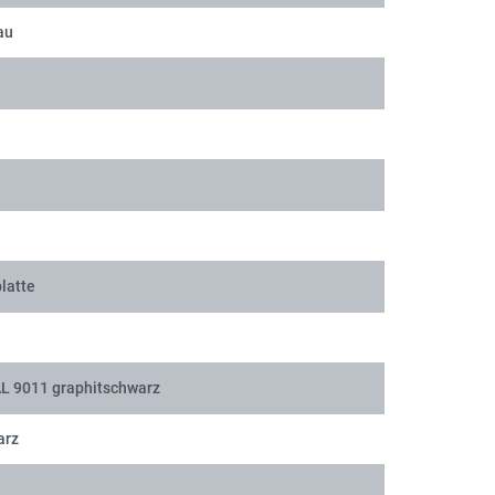
au
latte
AL 9011 graphitschwarz
arz