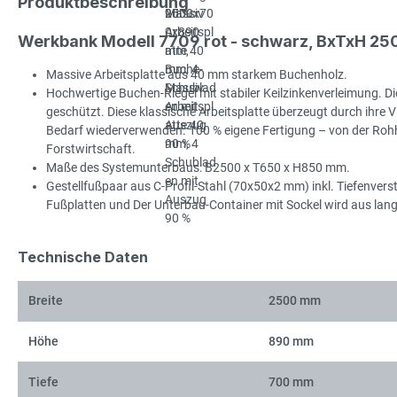
Produktbeschreibung
Werkbank Modell 7709 rot - schwarz, BxTxH 2
Massive Arbeitsplatte aus 40 mm starkem Buchenholz.
Hochwertige Buchen-Riegel mit stabiler Keilzinkenverleimung. Die
geschützt. Diese klassische Arbeitsplatte überzeugt durch ihre Viel
Bedarf wiederverwenden. 100 % eigene Fertigung – von der Rohhol
Forstwirtschaft.
Maße des Systemunterbaus: B2500 x T650 x H850 mm.
Gestellfußpaar aus C-Profil-Stahl (70x50x2 mm) inkl. Tiefenve
Fußplatten und Der Unterbau-Container mit Sockel wird aus langl
Technische Daten
Breite
2500 mm
Höhe
890 mm
Tiefe
700 mm