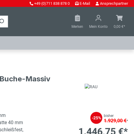
+49 (0)711 838 878 0
E-Mail
Ansprechpartner
Merken
Mein Konto
0,00 €*
- Buche-Massiv
 mm
bisher
-25%
1.929,00 €
*
latte 40 mm
1.446,75 €*
schleißfest,