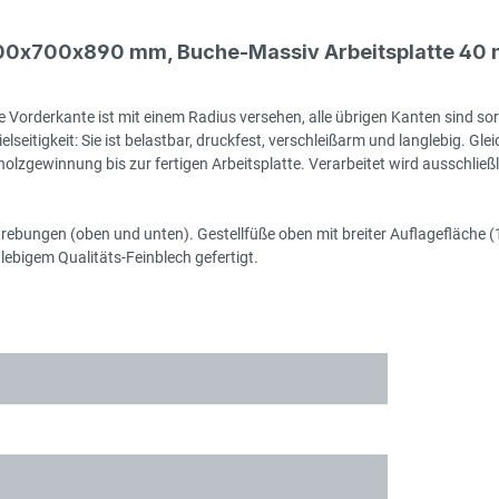
500x700x890 mm, Buche-Massiv Arbeitsplatte 40 
 Vorderkante ist mit einem Radius versehen, alle übrigen Kanten sind sor
seitigkeit: Sie ist belastbar, druckfest, verschleißarm und langlebig. Gleic
zgewinnung bis zur fertigen Arbeitsplatte. Verarbeitet wird ausschließlic
rstrebungen (oben und unten). Gestellfüße oben mit breiter Auflagefläch
ebigem Qualitäts-Feinblech gefertigt.