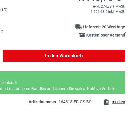
exkl. 274,88 € MwSt.
90 %
1.721,63 € inkl. MwSt.
Lieferzeit 20 Werktage
re
1
Kostenloser Versand
b den gewünschten Wert ein oder benutze 
In den Warenkorb
 Einkauf:
ukt mit unseren Bundles und sichern Sie sich attraktive Vorteile.
Artikelnummer:
164818-FR-GS-BS
merken