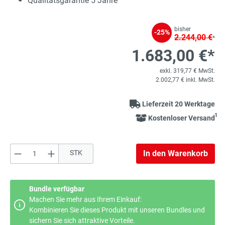
Qualitätsgarantie 5 Jahre
bisher
-25%
2.244,00 €
*
1.683,00 €*
exkl. 319,77 € MwSt.
2.002,77 € inkl. MwSt.
Lieferzeit 20 Werktage
1
Kostenloser Versand
Produkt Anzahl: Gib den gewünschten Wert e
STK
In den Warenkorb
Bundle verfügbar
Machen Sie mehr aus Ihrem Einkauf:
Kombinieren Sie dieses Produkt mit unseren Bundles und
sichern Sie sich attraktive Vorteile.