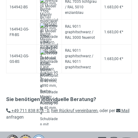
RAL 7035 lichtgrau
164942-BS
/ RAL 5010
1.683,00 €*
enzianblau
RAL 9011
164942-GS-
graphitschwarz /
1.683,00 €*
FR-BS
RAL 3000 feuerrot
RAL 9011
164942-GS-
graphitschwarz /
1.683,00 €*
GS-BS
RAL 9011
graphitschwarz
Sie benötigen individuelle Beratung?
+49 711 838 878 - 0
,
hier Rückruf vereinbaren
, oder per
Mail
anfragen