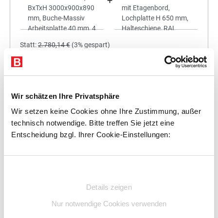
+
Statt:
2.780,14 €
(
3%
gespart)
2.696,74 €
%
Preis für alle:
Details
In den Warenkorb
Wir schätzen Ihre Privatsphäre
Wir setzen keine Cookies ohne Ihre Zustimmung, außer
technisch notwendige. Bitte treffen Sie jetzt eine
Entscheidung bzgl. Ihrer Cookie-Einstellungen:
+
Einwilligungsauswahl
Details zeigen
Statt:
3.105,86 €
(
3%
gespart)
Nur notwendige Cookies verwenden
3.012,68 €
%
Preis für alle: