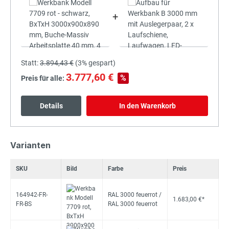
+
Statt:
3.894,43 €
(
3%
gespart)
3.777,60 €
%
Preis für alle:
Details
In den Warenkorb
Varianten
SKU
Bild
Farbe
Preis
164942-FR-
RAL 3000 feuerrot /
1.683,00 €*
FR-BS
RAL 3000 feuerrot