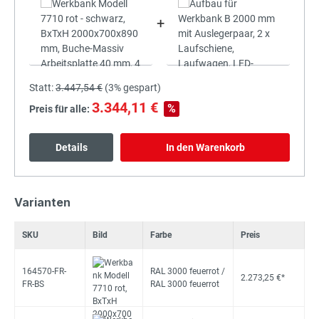
+
Statt:
3.447,54 €
(
3%
gespart)
3.344,11 €
%
Preis für alle:
Details
In den Warenkorb
Varianten
SKU
Bild
Farbe
Preis
164570-FR-
RAL 3000 feuerrot /
2.273,25 €*
FR-BS
RAL 3000 feuerrot