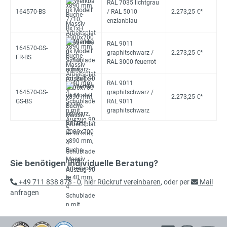
RAL 7035 lichtgrau
164570-BS
/ RAL 5010
2.273,25 €*
enzianblau
RAL 9011
164570-GS-
graphitschwarz /
2.273,25 €*
FR-BS
RAL 3000 feuerrot
RAL 9011
164570-GS-
graphitschwarz /
2.273,25 €*
GS-BS
RAL 9011
graphitschwarz
Sie benötigen individuelle Beratung?
+49 711 838 878 - 0
,
hier Rückruf vereinbaren
, oder per
Mail
anfragen