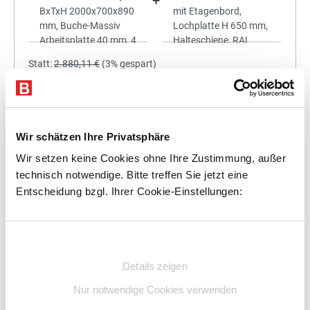
+
Statt:
2.880,11 €
(
3%
gespart)
2.793,71 €
%
Preis für alle:
Details
In den Warenkorb
Wir schätzen Ihre Privatsphäre
Wir setzen keine Cookies ohne Ihre Zustimmung, außer
technisch notwendige. Bitte treffen Sie jetzt eine
Entscheidung bzgl. Ihrer Cookie-Einstellungen:
+
Einwilligungsauswahl
Details zeigen
Statt:
3.053,25 €
(
3%
gespart)
Nur notwendige Cookies verwenden
2.961,65 €
%
Preis für alle: