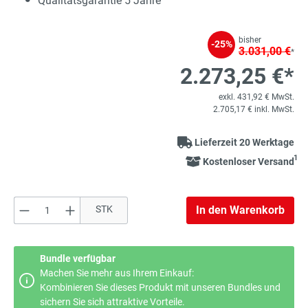
Qualitätsgarantie 5 Jahre
bisher
-25%
3.031,00 €
*
2.273,25 €*
exkl. 431,92 € MwSt.
2.705,17 € inkl. MwSt.
Lieferzeit 20 Werktage
1
Kostenloser Versand
Produkt Anzahl: Gib den gewünschten Wert e
STK
In den Warenkorb
Bundle verfügbar
Machen Sie mehr aus Ihrem Einkauf:
Kombinieren Sie dieses Produkt mit unseren Bundles und
sichern Sie sich attraktive Vorteile.