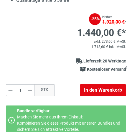
Qualitätsgarantie 5 Jahre
bisher
-25%
1.920,00 €
*
1.440,00 €*
exkl. 273,60 € MwSt.
1.713,60 € inkl. MwSt.
Lieferzeit 20 Werktage
1
Kostenloser Versand
Produkt Anzahl: Gib den gewünschten Wert e
STK
In den Warenkorb
Bundle verfügbar
Machen Sie mehr aus Ihrem Einkauf:
Kombinieren Sie dieses Produkt mit unseren Bundles und
sichern Sie sich attraktive Vorteile.