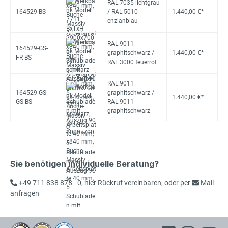
RAL 7035 lichtgrau
164529-BS
/ RAL 5010
1.440,00 €*
enzianblau
RAL 9011
164529-GS-
graphitschwarz /
1.440,00 €*
FR-BS
RAL 3000 feuerrot
RAL 9011
164529-GS-
graphitschwarz /
1.440,00 €*
GS-BS
RAL 9011
graphitschwarz
Sie benötigen individuelle Beratung?
+49 711 838 878 - 0
,
hier Rückruf vereinbaren
, oder per
Mail
anfragen