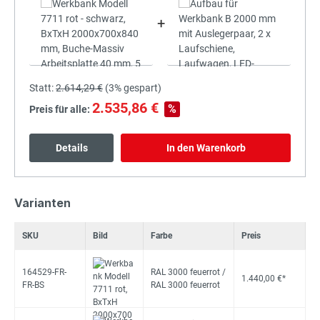
+
Statt:
2.614,29 €
(
3%
gespart)
2.535,86 €
%
Preis für alle:
Details
In den Warenkorb
Varianten
SKU
Bild
Farbe
Preis
164529-FR-
RAL 3000 feuerrot /
1.440,00 €*
FR-BS
RAL 3000 feuerrot