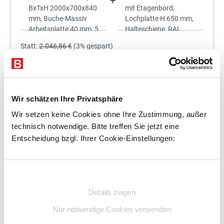
+
Statt:
2.046,86 €
(
3%
gespart)
1.985,45 €
%
Preis für alle:
Details
In den Warenkorb
Wir schätzen Ihre Privatsphäre
Wir setzen keine Cookies ohne Ihre Zustimmung, außer
technisch notwendige. Bitte treffen Sie jetzt eine
Entscheidung bzgl. Ihrer Cookie-Einstellungen:
+
Einwilligungsauswahl
Details zeigen
Statt:
2.220,00 €
(
3%
gespart)
Nur notwendige Cookies verwenden
2.153,40 €
%
Preis für alle: