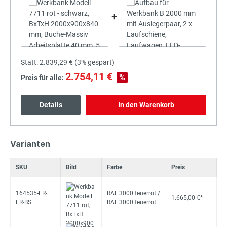
+
Statt:
2.839,29 €
(
3%
gespart)
2.754,11 €
%
Preis für alle:
Details
In den Warenkorb
Varianten
SKU
Bild
Farbe
Preis
164535-FR-
RAL 3000 feuerrot /
1.665,00 €*
FR-BS
RAL 3000 feuerrot