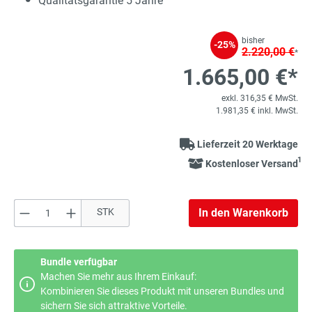
Qualitätsgarantie 5 Jahre
bisher
-25%
2.220,00 €
*
1.665,00 €*
exkl. 316,35 € MwSt.
1.981,35 € inkl. MwSt.
Lieferzeit 20 Werktage
1
Kostenloser Versand
Produkt Anzahl: Gib den gewünschten Wert e
STK
In den Warenkorb
Bundle verfügbar
Machen Sie mehr aus Ihrem Einkauf:
Kombinieren Sie dieses Produkt mit unseren Bundles und
sichern Sie sich attraktive Vorteile.