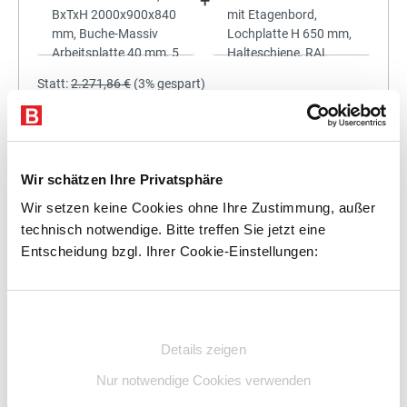
+
Statt:
2.271,86 €
(
3%
gespart)
2.203,70 €
%
Preis für alle:
Details
In den Warenkorb
Wir schätzen Ihre Privatsphäre
Wir setzen keine Cookies ohne Ihre Zustimmung, außer
technisch notwendige. Bitte treffen Sie jetzt eine
Entscheidung bzgl. Ihrer Cookie-Einstellungen:
+
Einwilligungsauswahl
Details zeigen
Statt:
2.445,00 €
(
3%
gespart)
Nur notwendige Cookies verwenden
2.371,65 €
%
Preis für alle: