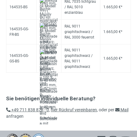
RAL 7035 lichtgrau
164535-BS
/ RAL 5010
1.665,00 €*
enzianblau
RAL 9011
164535-GS-
graphitschwarz /
1.665,00 €*
FR-BS
RAL 3000 feuerrot
RAL 9011
164535-GS-
graphitschwarz /
1.665,00 €*
GS-BS
RAL 9011
graphitschwarz
Sie benötigen individuelle Beratung?
+49 711 838 878 - 0
,
hier Rückruf vereinbaren
, oder per
Mail
anfragen