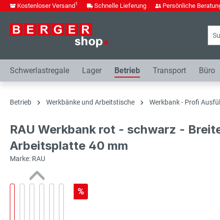
1
Kostenloser Versand
Schnelle Lieferung
Persönliche Beratun
springen
Zur Hauptnavigation springen
Schwerlastregale
Lager
Betrieb
Transport
Büro
Betrieb
Werkbänke und Arbeitstische
Werkbank - Profi Ausfü
RAU Werkbank rot - schwarz - Breit
Arbeitsplatte 40 mm
Marke: RAU
%