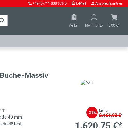
+49 (0)711 838 878 0
E-Mail
Ansprechpartner
Merken
Mein Konto
0,00 €*
- Buche-Massiv
 mm
bisher
-25%
2.161,00 €
*
latte 40 mm
1.620,75 €*
schleißfest,