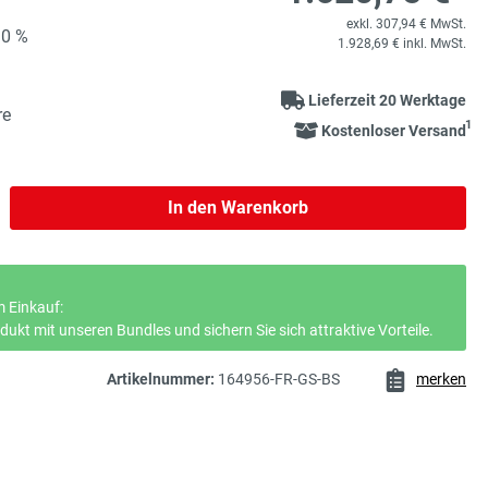
exkl. 307,94 € MwSt.
90 %
1.928,69 € inkl. MwSt.
Lieferzeit 20 Werktage
re
1
Kostenloser Versand
b den gewünschten Wert ein oder benutze 
In den Warenkorb
 Einkauf:
ukt mit unseren Bundles und sichern Sie sich attraktive Vorteile.
Artikelnummer:
164956-FR-GS-BS
merken