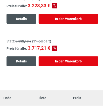
3.228,33 €
%
Preis für alle:
Details
In den Warenkorb
Statt:
3.832,18 €
(
3%
gespart)
3.717,21 €
%
Preis für alle:
Details
In den Warenkorb
Höhe
Tiefe
Preis