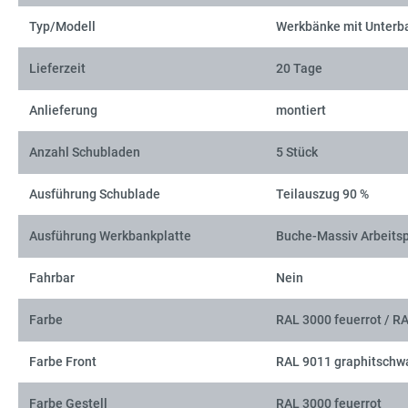
Typ/Modell
Werkbänke mit Unterb
Lieferzeit
20 Tage
Anlieferung
montiert
Anzahl Schubladen
5 Stück
Ausführung Schublade
Teilauszug 90 %
Ausführung Werkbankplatte
Buche-Massiv Arbeitsp
Fahrbar
Nein
Farbe
RAL 3000 feuerrot / R
Farbe Front
RAL 9011 graphitschw
Farbe Gestell
RAL 3000 feuerrot