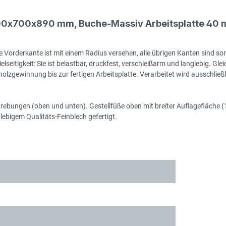
000x700x890 mm, Buche-Massiv Arbeitsplatte 40 
 Vorderkante ist mit einem Radius versehen, alle übrigen Kanten sind sor
seitigkeit: Sie ist belastbar, druckfest, verschleißarm und langlebig. Gleic
zgewinnung bis zur fertigen Arbeitsplatte. Verarbeitet wird ausschließlic
rstrebungen (oben und unten). Gestellfüße oben mit breiter Auflagefläch
ebigem Qualitäts-Feinblech gefertigt.