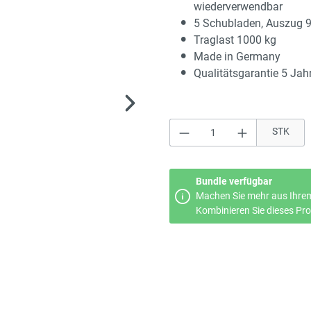
wiederverwendbar
5 Schubladen, Auszug 
Traglast 1000 kg
Made in Germany
Qualitätsgarantie 5 Jah
Produkt Anzahl: Gi
STK
Bundle verfügbar
Machen Sie mehr aus Ihrem
Kombinieren Sie dieses Prod