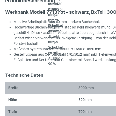
Produktbeschreibung
Werkbank Modell 7713 rot - schwarz, BxTxH 3
Massive Arbeitsplatte aus 40 mm starkem Buchenholz.
Hochwertige Buchen-Riegel mit stabiler Keilzinkenverleimung. Die
geschützt. Diese klassische Arbeitsplatte überzeugt durch ihre Viel
Bedarf wiederverwenden. 100 % eigene Fertigung – von der Rohhol
Forstwirtschaft.
Maße des Systemunterbaus: B3000 x T650 x H850 mm.
Gestellfußpaar aus C-Profil-Stahl (70x50x2 mm) inkl. Tiefenve
Fußplatten und Der Unterbau-Container mit Sockel wird aus langl
Technische Daten
Breite
3000 mm
Höhe
890 mm
Tiefe
700 mm