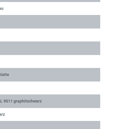
au
latte
AL 9011 graphitschwarz
arz