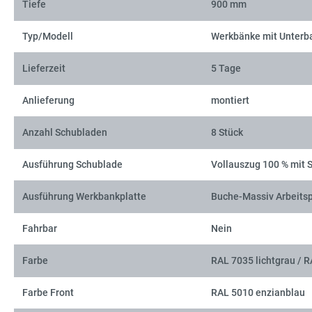
Tiefe
900 mm
Typ/Modell
Werkbänke mit Unterb
Lieferzeit
5 Tage
Anlieferung
montiert
Anzahl Schubladen
8 Stück
Ausführung Schublade
Vollauszug 100 % mit 
Ausführung Werkbankplatte
Buche-Massiv Arbeitsp
Fahrbar
Nein
Farbe
RAL 7035 lichtgrau / 
Farbe Front
RAL 5010 enzianblau