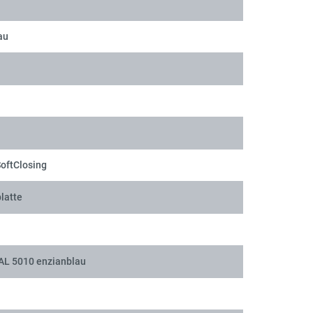
au
SoftClosing
latte
RAL 5010 enzianblau