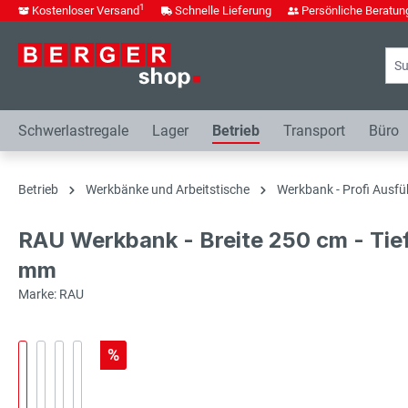
1
Kostenloser Versand
Schnelle Lieferung
Persönliche Beratun
springen
Zur Hauptnavigation springen
Schwerlastregale
Lager
Betrieb
Transport
Büro
Betrieb
Werkbänke und Arbeitstische
Werkbank - Profi Ausfü
RAU Werkbank - Breite 250 cm - Tie
mm
Marke: RAU
%