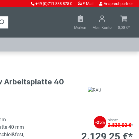
+49 (0)711 838 878 0
E-Mail
Ansprechpartner
Merken
Mein Konto
0,00 €*
 Arbeitsplatte 40
 mm
bisher
-25%
2.839,00 €
*
latte 40 mm
2.129,25 €*
schleißfest,