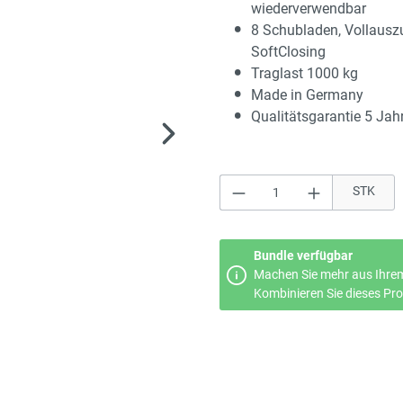
wiederverwendbar
8 Schubladen, Vollausz
SoftClosing
Traglast 1000 kg
Made in Germany
Qualitätsgarantie 5 Jah
Produkt Anzahl: Gi
STK
Bundle verfügbar
Machen Sie mehr aus Ihrem
Kombinieren Sie dieses Prod