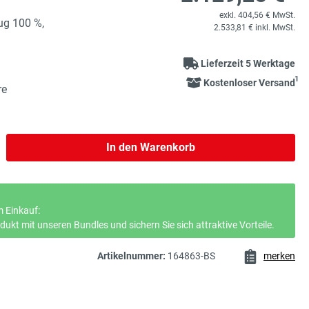
exkl. 404,56 € MwSt.
ug 100 %,
2.533,81 € inkl. MwSt.
Lieferzeit 5 Werktage
1
Kostenloser Versand
re
b den gewünschten Wert ein oder benutze 
In den Warenkorb
 Einkauf:
ukt mit unseren Bundles und sichern Sie sich attraktive Vorteile.
Artikelnummer:
164863-BS
merken