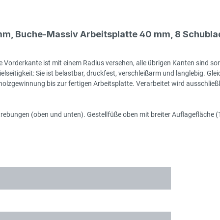
, Buche-Massiv Arbeitsplatte 40 mm, 8 Schublad
 Vorderkante ist mit einem Radius versehen, alle übrigen Kanten sind sor
seitigkeit: Sie ist belastbar, druckfest, verschleißarm und langlebig. Gleic
zgewinnung bis zur fertigen Arbeitsplatte. Verarbeitet wird ausschließlic
rstrebungen (oben und unten). Gestellfüße oben mit breiter Auflagefläch