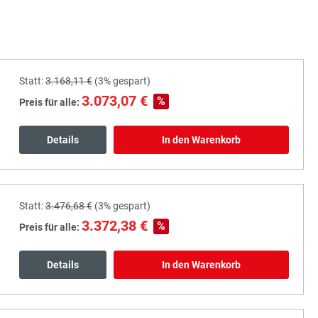
Statt:
3.168,11 €
(
3%
gespart)
3.073,07 €
%
Preis für alle:
Details
In den Warenkorb
Statt:
3.476,68 €
(
3%
gespart)
3.372,38 €
%
Preis für alle:
Details
In den Warenkorb