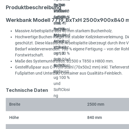
Produktbeschreibung
Werkbank Modell 7719, BxTxH 2500x900x840 mm
Massive Arbeitsplatte aus 40 mm starkem Buchenholz.
Hochwertige Buchen-Riegel mit stabiler Keilzinkenverleimung. Die
geschützt. Diese klassische Arbeitsplatte überzeugt durch ihre Viel
Bedarf wiederverwenden. 100 % eigene Fertigung – von der Rohhol
Forstwirtschaft.
Maße des Systemunterbaus: B2500 x T850 x H800 mm.
Gestellfußpaar aus C-Profil-Stahl (70x50x2 mm) inkl. Tiefenve
Fußplatten und Unterbau-Container aus Qualitäts-Feinblech.
Technische Daten
Breite
2500 mm
Höhe
840 mm