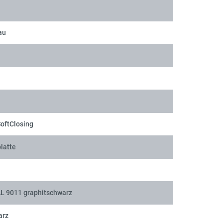
au
SoftClosing
latte
AL 9011 graphitschwarz
arz