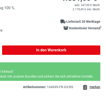
exkl. 347,99 € MwSt.
ug 100 %,
2.179,49 € inkl. MwSt.
Lieferzeit 20 Werktage
1
Kostenloser Versand
re
b den gewünschten Wert ein oder benutze 
In den Warenkorb
 Einkauf:
ukt mit unseren Bundles und sichern Sie sich attraktive Vorteile.
Artikelnummer:
164699-FR-GS-BS
merken