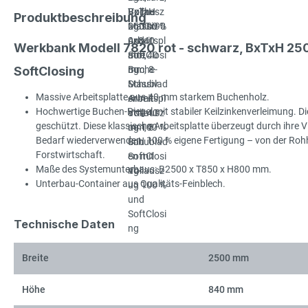
Produktbeschreibung
Werkbank Modell 7820 rot - schwarz, BxTxH 2
SoftClosing
Massive Arbeitsplatte aus 40 mm starkem Buchenholz.
Hochwertige Buchen-Riegel mit stabiler Keilzinkenverleimung. Die
geschützt. Diese klassische Arbeitsplatte überzeugt durch ihre Viel
Bedarf wiederverwenden. 100 % eigene Fertigung – von der Rohhol
Forstwirtschaft.
Maße des Systemunterbaus: B2500 x T850 x H800 mm.
Unterbau-Container aus Qualitäts-Feinblech.
Technische Daten
Breite
2500 mm
Höhe
840 mm