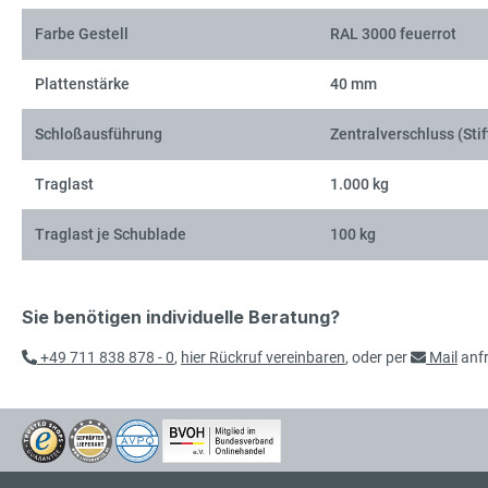
Farbe Gestell
RAL 3000 feuerrot
Plattenstärke
40 mm
Schloßausführung
Zentralverschluss (Stif
Traglast
1.000 kg
Traglast je Schublade
100 kg
Sie benötigen individuelle Beratung?
+49 711 838 878 - 0
,
hier Rückruf vereinbaren
, oder per
Mail
anf