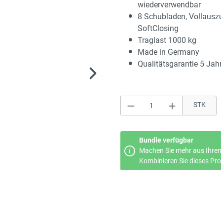
wiederverwendbar
8 Schubladen, Vollausz
SoftClosing
Traglast 1000 kg
Made in Germany
Qualitätsgarantie 5 Jah
Produkt Anzahl: Gi
STK
Bundle verfügbar
Machen Sie mehr aus Ihrem
Kombinieren Sie dieses Prod