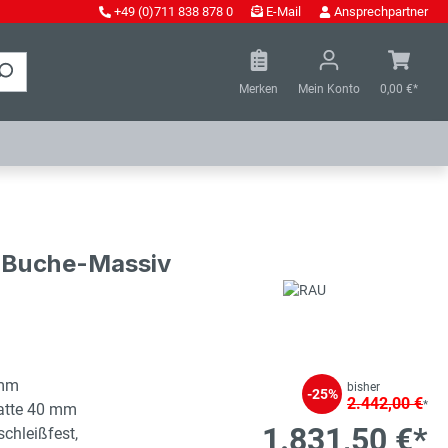
+49 (0)711 838 878 0
E-Mail
Ansprechpartner
Merken
Mein Konto
0,00 €*
- Buche-Massiv
 mm
bisher
-25%
2.442,00 €
*
latte 40 mm
1.831,50 €*
schleißfest,