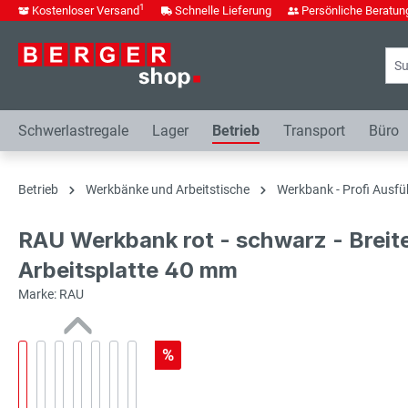
1
Kostenloser Versand
Schnelle Lieferung
Persönliche Beratun
springen
Zur Hauptnavigation springen
Schwerlastregale
Lager
Betrieb
Transport
Büro
Betrieb
Werkbänke und Arbeitstische
Werkbank - Profi Ausfü
RAU Werkbank rot - schwarz - Breit
Arbeitsplatte 40 mm
Marke: RAU
%