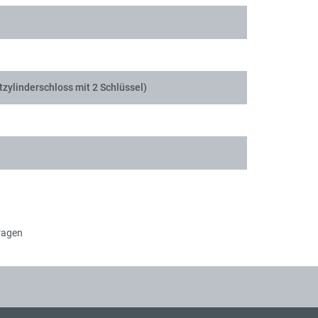
tzylinderschloss mit 2 Schlüssel)
ragen