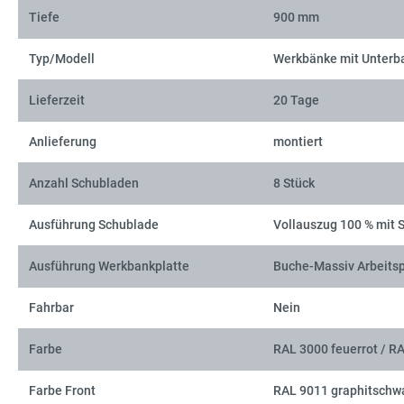
Tiefe
900 mm
Typ/Modell
Werkbänke mit Unterb
Lieferzeit
20 Tage
Anlieferung
montiert
Anzahl Schubladen
8 Stück
Ausführung Schublade
Vollauszug 100 % mit 
Ausführung Werkbankplatte
Buche-Massiv Arbeitsp
Fahrbar
Nein
Farbe
RAL 3000 feuerrot / R
Farbe Front
RAL 9011 graphitschw