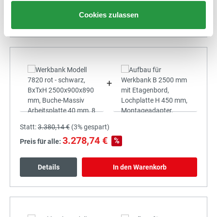
Cookies zulassen
Details
In den Warenkorb
+
Statt:
3.380,14 €
(
3%
gespart)
3.278,74 €
%
Preis für alle:
Details
In den Warenkorb