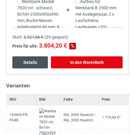
+
Statt:
3.921,86 €
(
3%
gespart)
3.804,20 €
%
Preis für alle:
Details
In den Warenkorb
Varianten
SKU
Bild
Farbe
Preis
164696-FR-
RAL 3000 feuerrot /
1.779,00 €*
FR-BS
RAL 3000 feuerrot