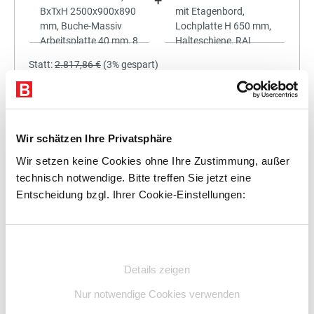
+
Statt:
2.817,86 €
(
3%
gespart)
2.733,32 €
%
Preis für alle:
Details
In den Warenkorb
Wir schätzen Ihre Privatsphäre
Wir setzen keine Cookies ohne Ihre Zustimmung, außer
technisch notwendige. Bitte treffen Sie jetzt eine
Entscheidung bzgl. Ihrer Cookie-Einstellungen:
+
Einwilligungsauswahl
Details zeigen
Statt:
3.126,43 €
(
3%
gespart)
Nur notwendige Cookies verwenden
3.032,64 €
%
Preis für alle: