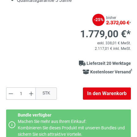
Qualitätsgarantie 5 Jahre
bisher
-25%
2.372,00 €
*
1.779,00 €*
exkl. 338,01 € MwSt.
2.117,01 € inkl. MwSt.
Lieferzeit 20 Werktage
1
Kostenloser Versand
Produkt Anzahl: Gib den gewünschten Wert e
STK
In den Warenkorb
Bundle verfügbar
Machen Sie mehr aus Ihrem Einkauf:
Kombinieren Sie dieses Produkt mit unseren Bundles und
sichern Sie sich attraktive Vorteile.