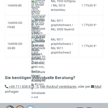
RAL 7035 lichtgrau
164696-BS
/ RAL 5010
1.779,00 €*
enzianblau
RAL 9011
164696-GS-
graphitschwarz /
1.779,00 €*
FR-BS
RAL 3000 feuerrot
RAL 9011
164696-GS-
graphitschwarz /
1.779,00 €*
GS-BS
RAL 9011
graphitschwarz
Sie benötigen individuelle Beratung?
+49 711 838 878 - 0
,
hier Rückruf vereinbaren
, oder per
Mail
anfragen