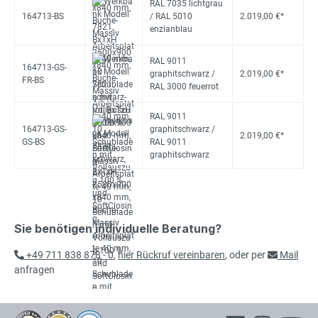
RAL 7035 lichtgrau
164713-BS
/ RAL 5010
2.019,00 €*
enzianblau
RAL 9011
164713-GS-
graphitschwarz /
2.019,00 €*
FR-BS
RAL 3000 feuerrot
RAL 9011
164713-GS-
graphitschwarz /
2.019,00 €*
GS-BS
RAL 9011
graphitschwarz
Sie benötigen individuelle Beratung?
+49 711 838 878 - 0
,
hier Rückruf vereinbaren
, oder per
Mail
anfragen