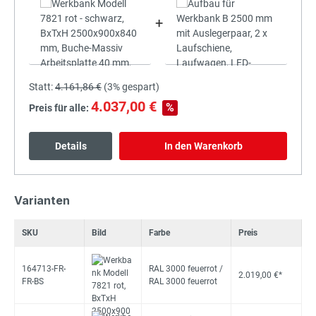
+
Statt:
4.161,86 €
(
3%
gespart)
4.037,00 €
%
Preis für alle:
Details
In den Warenkorb
Varianten
SKU
Bild
Farbe
Preis
164713-FR-
RAL 3000 feuerrot /
2.019,00 €*
FR-BS
RAL 3000 feuerrot