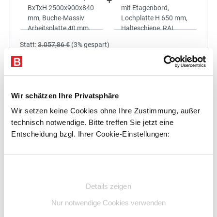
+
Statt:
3.057,86 €
(
3%
gespart)
2.966,12 €
%
Preis für alle:
Details
In den Warenkorb
Wir schätzen Ihre Privatsphäre
Wir setzen keine Cookies ohne Ihre Zustimmung, außer
technisch notwendige. Bitte treffen Sie jetzt eine
Entscheidung bzgl. Ihrer Cookie-Einstellungen:
+
Einwilligungsauswahl
Details zeigen
Statt:
3.366,43 €
(
3%
gespart)
Nur notwendige Cookies verwenden
3.265,44 €
%
Preis für alle: