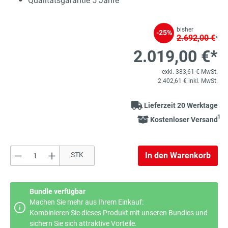
Qualitätsgarantie 5 Jahre
bisher
-25%
2.692,00 €
*
2.019,00 €*
exkl. 383,61 € MwSt.
2.402,61 € inkl. MwSt.
Lieferzeit 20 Werktage
1
Kostenloser Versand
Produkt Anzahl: Gib den gewünschten Wert e
STK
In den Warenkorb
Bundle verfügbar
Machen Sie mehr aus Ihrem Einkauf:
Kombinieren Sie dieses Produkt mit unseren Bundles und
sichern Sie sich attraktive Vorteile.