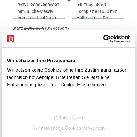
+
Statt:
2.835,86 €
(
3%
gespart)
2.750,78 €
%
Preis für alle:
Details
In den Warenkorb
Wir schätzen Ihre Privatsphäre
Wir setzen keine Cookies ohne Ihre Zustimmung, außer
technisch notwendige. Bitte treffen Sie jetzt eine
Entscheidung bzgl. Ihrer Cookie-Einstellungen:
+
Einwilligungsauswahl
Details zeigen
Statt:
3.009,00 €
(
3%
gespart)
Nur notwendige Cookies verwenden
2.918,73 €
%
Preis für alle: