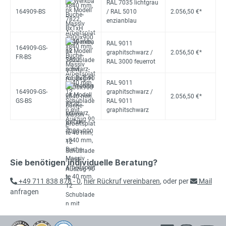
RAL 7035 lichtgrau
164909-BS
/ RAL 5010
2.056,50 €*
enzianblau
RAL 9011
164909-GS-
graphitschwarz /
2.056,50 €*
FR-BS
RAL 3000 feuerrot
RAL 9011
164909-GS-
graphitschwarz /
2.056,50 €*
GS-BS
RAL 9011
graphitschwarz
Sie benötigen individuelle Beratung?
+49 711 838 878 - 0
,
hier Rückruf vereinbaren
, oder per
Mail
anfragen