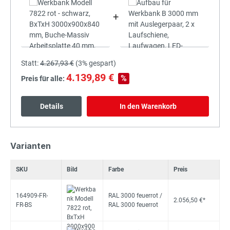
+
Statt:
4.267,93 €
(
3%
gespart)
4.139,89 €
%
Preis für alle:
Details
In den Warenkorb
Varianten
SKU
Bild
Farbe
Preis
164909-FR-
RAL 3000 feuerrot /
2.056,50 €*
FR-BS
RAL 3000 feuerrot