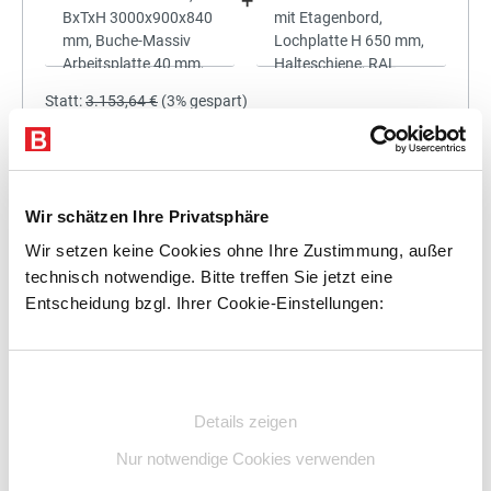
+
Statt:
3.153,64 €
(
3%
gespart)
3.059,03 €
%
Preis für alle:
Details
In den Warenkorb
Wir schätzen Ihre Privatsphäre
Wir setzen keine Cookies ohne Ihre Zustimmung, außer
technisch notwendige. Bitte treffen Sie jetzt eine
Entscheidung bzgl. Ihrer Cookie-Einstellungen:
+
Einwilligungsauswahl
Details zeigen
Statt:
3.479,36 €
(
3%
gespart)
Nur notwendige Cookies verwenden
3.374,98 €
%
Preis für alle: