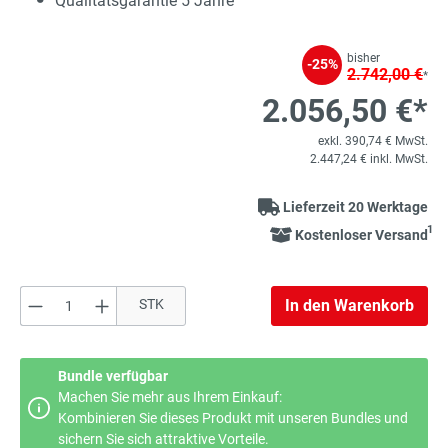
Qualitätsgarantie 5 Jahre
bisher
-25%
2.742,00 €
*
2.056,50 €*
exkl. 390,74 € MwSt.
2.447,24 € inkl. MwSt.
Lieferzeit 20 Werktage
1
Kostenloser Versand
Produkt Anzahl: Gib den gewünschten Wert e
STK
In den Warenkorb
Bundle verfügbar
Machen Sie mehr aus Ihrem Einkauf:
Kombinieren Sie dieses Produkt mit unseren Bundles und
sichern Sie sich attraktive Vorteile.