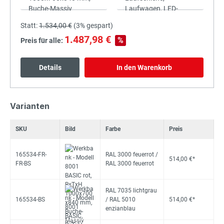
Statt:
1.534,00 €
(
3%
gespart)
1.487,98 €
%
Preis für alle:
Details
In den Warenkorb
Varianten
SKU
Bild
Farbe
Preis
165534-FR-
RAL 3000 feuerrot /
514,00 €*
FR-BS
RAL 3000 feuerrot
RAL 7035 lichtgrau
165534-BS
/ RAL 5010
514,00 €*
enzianblau