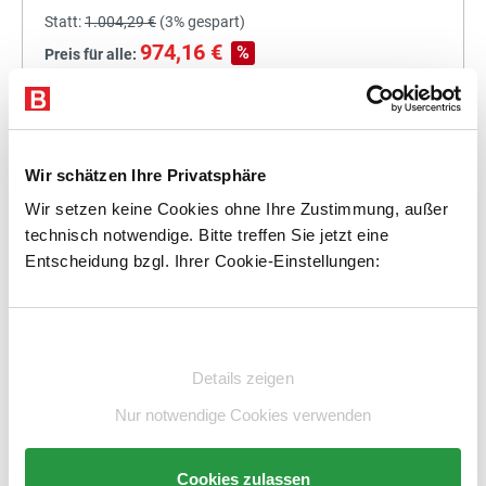
Statt:
1.004,29 €
(
3%
gespart)
974,16 €
%
Preis für alle:
Details
In den Warenkorb
Wir schätzen Ihre Privatsphäre
Wir setzen keine Cookies ohne Ihre Zustimmung, außer
technisch notwendige. Bitte treffen Sie jetzt eine
+
Entscheidung bzgl. Ihrer Cookie-Einstellungen:
Einwilligungsauswahl
Statt:
1.150,00 €
(
3%
gespart)
Details zeigen
1.115,50 €
%
Preis für alle:
Nur notwendige Cookies verwenden
Details
In den Warenkorb
Cookies zulassen