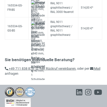
RAL 9011
165534-GS-
graphitschwarz /
514,00 €*
FR-BS
RAL 3000 feuerrot
RAL 9011
165534-GS-
graphitschwarz /
514,00 €*
GS-BS
RAL 9011
graphitschwarz
Sie benötigen individuelle Beratung?
+49 711 838 878 - 0
,
hier Rückruf vereinbaren
, oder per
Mail
anfragen