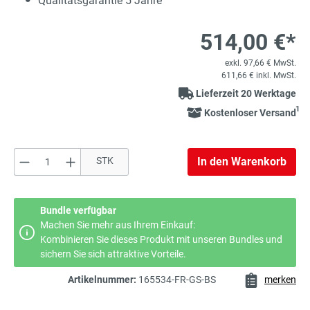
Qualitätsgarantie 5 Jahre
514,00 €*
exkl. 97,66 € MwSt.
611,66 € inkl. MwSt.
Lieferzeit 20 Werktage
1
Kostenloser Versand
Produkt Anzahl: Gib den gewünschten Wert e
STK
In den Warenkorb
Bundle verfügbar
Machen Sie mehr aus Ihrem Einkauf:
Kombinieren Sie dieses Produkt mit unseren Bundles und
sichern Sie sich attraktive Vorteile.
Artikelnummer:
165534-FR-GS-BS
merken