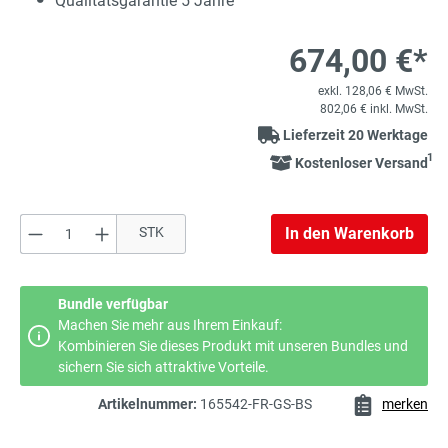
Qualitätsgarantie 5 Jahre
674,00 €*
exkl. 128,06 € MwSt.
802,06 € inkl. MwSt.
Lieferzeit 20 Werktage
1
Kostenloser Versand
Produkt Anzahl: Gib den gewünschten Wert e
STK
In den Warenkorb
Bundle verfügbar
Machen Sie mehr aus Ihrem Einkauf:
Kombinieren Sie dieses Produkt mit unseren Bundles und
sichern Sie sich attraktive Vorteile.
Artikelnummer:
165542-FR-GS-BS
merken