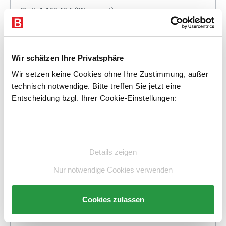
Statt:
1.193,43 €
(
3%
gespart)
1.157,63 €
%
Preis für alle:
Details
In den Warenkorb
Wir schätzen Ihre Privatsphäre
Wir setzen keine Cookies ohne Ihre Zustimmung, außer
technisch notwendige. Bitte treffen Sie jetzt eine
Entscheidung bzgl. Ihrer Cookie-Einstellungen:
+
Einwilligungsauswahl
Details zeigen
Statt:
1.347,71 €
(
3%
gespart)
Nur notwendige Cookies verwenden
1.307,28 €
%
Preis für alle:
Cookies zulassen
Details
In den Warenkorb