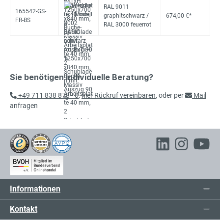
RAL 9011
165542-GS-
graphitschwarz /
674,00 €*
FR-BS
RAL 3000 feuerrot
Sie benötigen individuelle Beratung?
+49 711 838 878 - 0
,
hier Rückruf vereinbaren
, oder per
Mail
anfragen
Informationen
Kontakt