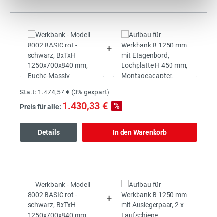
+
Statt:
1.474,57 €
(
3%
gespart)
1.430,33 €
%
Preis für alle:
Details
In den Warenkorb
+