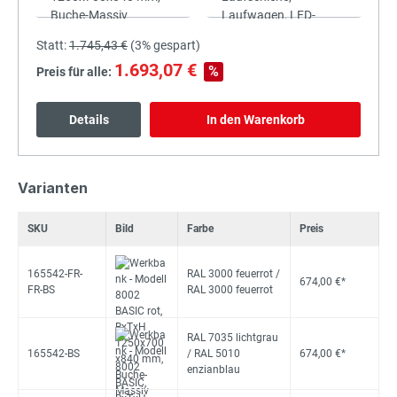
Statt:
1.745,43 €
(
3%
gespart)
1.693,07 €
%
Preis für alle:
Details
In den Warenkorb
Varianten
SKU
Bild
Farbe
Preis
165542-FR-
RAL 3000 feuerrot /
674,00 €*
FR-BS
RAL 3000 feuerrot
RAL 7035 lichtgrau
165542-BS
/ RAL 5010
674,00 €*
enzianblau