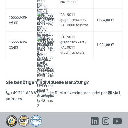
enzianblau
RAL 9011
165553-GS-
graphitschwarz /
1.084,00 €*
FR-BS
RAL 3000 feuerrot
RAL 9011
165553-GS-
graphitschwarz /
1.084,00 €*
GS-BS
RAL 9011
graphitschwarz
Sie benötigen individuelle Beratung?
+49 711 838 878 - 0
,
hier Rückruf vereinbaren
, oder per
Mail
anfragen