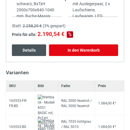
Statt:
2.258,29 €
(
3%
gespart)
2.190,54 €
%
Preis für alle:
Details
In den Warenkorb
Varianten
SKU
Bild
Farbe
Preis
165553-FR-
RAL 3000 feuerrot /
1.084,00 €*
FR-BS
RAL 3000 feuerrot
RAL 7035 lichtgrau
165553-BS
/ RAL 5010
1.084,00 €*