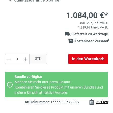
Qualitätsgarantie 5 Jahre
1.084,00 €*
exkl. 205,96 € MwSt.
1.289,96 € inkl. MwSt.
Lieferzeit 20 Werktage
1
Kostenloser Versand
Produkt Anzahl: Gib den gewünschten Wert e
STK
In den Warenkorb
Bundle verfügbar
Machen Sie mehr aus Ihrem Einkauf:
Kombinieren Sie dieses Produkt mit unseren Bundles und
sichern Sie sich attraktive Vorteile.
Artikelnummer:
165553-FR-GS-BS
merken