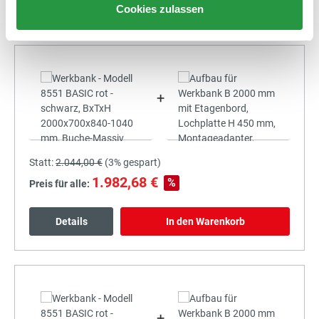
Details
In den Warenkorb
Cookies zulassen
+
Statt:
2.044,00 €
(
3%
gespart)
1.982,68 €
%
Preis für alle:
Details
In den Warenkorb
+