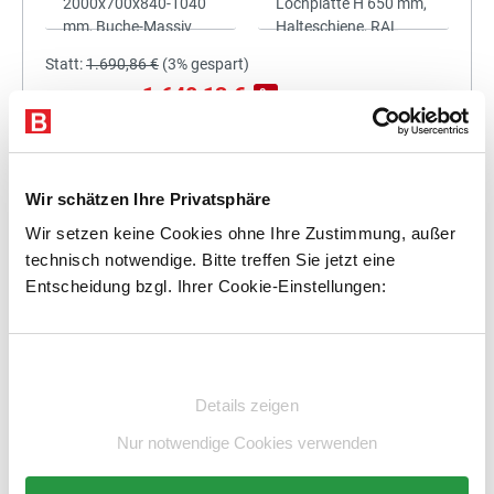
Statt:
1.690,86 €
(
3%
gespart)
1.640,13 €
%
Preis für alle:
Details
In den Warenkorb
Wir schätzen Ihre Privatsphäre
Wir setzen keine Cookies ohne Ihre Zustimmung, außer
technisch notwendige. Bitte treffen Sie jetzt eine
Entscheidung bzgl. Ihrer Cookie-Einstellungen:
+
Einwilligungsauswahl
Details zeigen
Statt:
1.864,00 €
(
3%
gespart)
1.808,08 €
%
Preis für alle:
Nur notwendige Cookies verwenden