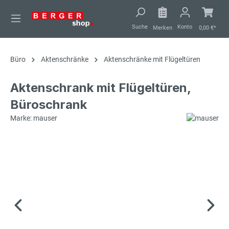
alt springen
Suche
Konto
Merken
0,00 €*
Büro
Aktenschränke
Aktenschränke mit Flügeltüren
Aktenschrank mit Flügeltüren,
Büroschrank
Marke: mauser