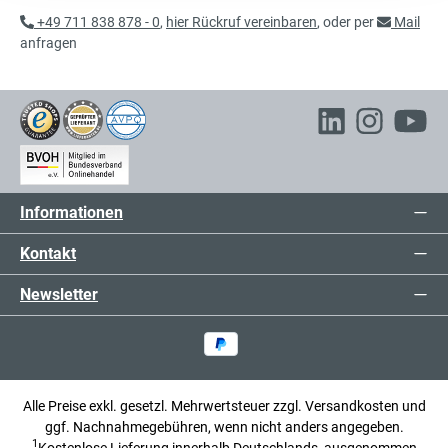
Aktenschrank mit Flügeltüren,
exkl. 101,84 € MwSt.
+49 711 838 878 - 0
,
hier Rückruf vereinbaren
, oder per
Mail
Büroschrank
637,84 € inkl. MwSt.
anfragen
536,00 €*
Aktenschrank mit Flügeltüren,
exkl. 101,84 € MwSt.
Büroschrank
637,84 € inkl. MwSt.
Informationen
Kontakt
Newsletter
Alle Preise exkl. gesetzl. Mehrwertsteuer zzgl.
Versandkosten
und
ggf. Nachnahmegebühren, wenn nicht anders angegeben.
1
Kostenlose Lieferung innerhalb Deutschlands, ausgenommen