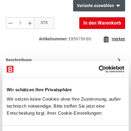
Variante auswählen
Produkt Anzahl: Gib den gewünschten Wert e
STK
In den Warenkorb
357,00 €*
Schreibtisch
exkl. 67,83 € MwSt.
424,83 € inkl. MwSt.
Artikelnummer:
E859759-BS
merken
372,00 €*
Beschreibung
Schreibtisch
exkl. 70,68 € MwSt.
Technische Daten
442,68 € inkl. MwSt.
Zubehör
Wir schätzen Ihre Privatsphäre
367,00 €*
Beratung
Schreibtisch
Wir setzen keine Cookies ohne Ihre Zustimmung, außer
exkl. 69,73 € MwSt.
technisch notwendige. Bitte treffen Sie jetzt eine
436,73 € inkl. MwSt.
Entscheidung bzgl. Ihrer Cookie-Einstellungen:
Zubehör
351,00 €*