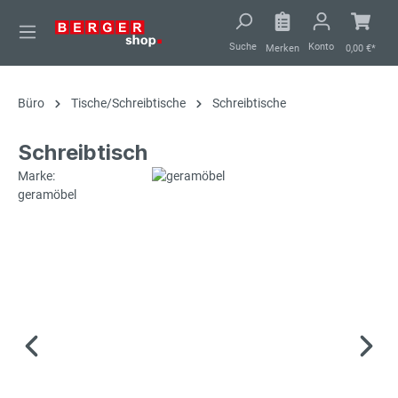
alt springen
Suche
Konto
Merken
0,00 €*
Büro
Tische/Schreibtische
Schreibtische
Schreibtisch
Marke:
geramöbel