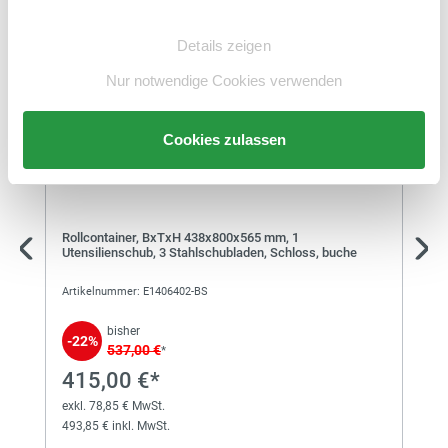
Schreibtisch
Einwilligungsauswahl
exkl. 66,69 € MwSt.
417,69 € inkl. MwSt.
Details zeigen
Rabatt
%
Nur notwendige Cookies verwenden
372,00 €*
Schreibtisch
exkl. 70,68 € MwSt.
Cookies zulassen
442,68 € inkl. MwSt.
412,00 €*
Schreibtisch
Rollcontainer, BxTxH 438x800x565 mm, 1
exkl. 78,28 € MwSt.
Utensilienschub, 3 Stahlschubladen, Schloss, buche
490,28 € inkl. MwSt.
Artikelnummer: E1406402-BS
372,00 €*
bisher
-22%
Schreibtisch
537,00 €
*
exkl. 70,68 € MwSt.
442,68 € inkl. MwSt.
415,00 €*
exkl. 78,85 € MwSt.
493,85 € inkl. MwSt.
372,00 €*