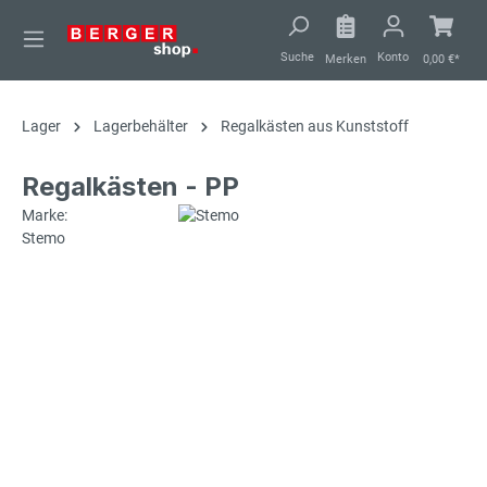
alt springen
Suche
Konto
Merken
0,00 €*
Lager
Lagerbehälter
Regalkästen aus Kunststoff
Regalkästen - PP
Marke:
Stemo