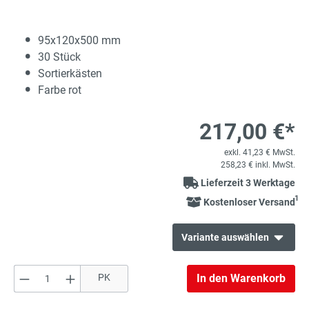
95x120x500 mm
30 Stück
Sortierkästen
Farbe rot
217,00 €*
exkl. 41,23 € MwSt.
258,23 € inkl. MwSt.
Lieferzeit 3 Werktage
1
Kostenloser Versand
Variante auswählen
Produkt Anzahl: Gib den gewünschten Wert e
PK
In den Warenkorb
bisher
-16%
217,00 €
*