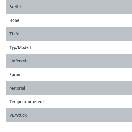
Breite
Höhe
Tiefe
Typ/Modell
Lieferzeit
Farbe
Material
Temperaturbereich
VE/Stück