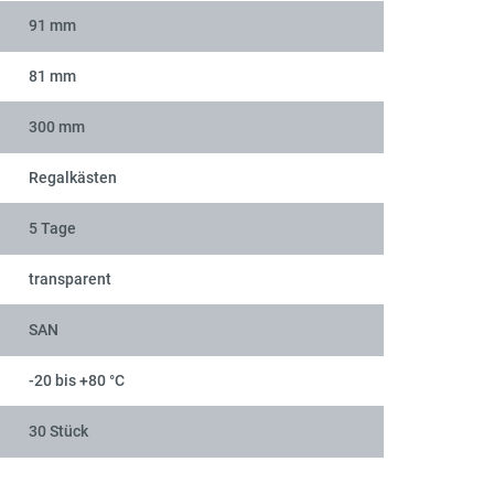
91 mm
81 mm
300 mm
Regalkästen
5 Tage
transparent
SAN
-20 bis +80 °C
30 Stück