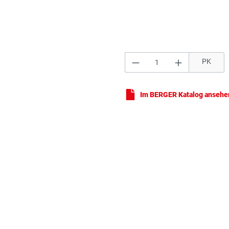
Produkt Anzahl: Gi
PK
Re
Im BERGER Katalog ansehe
Re