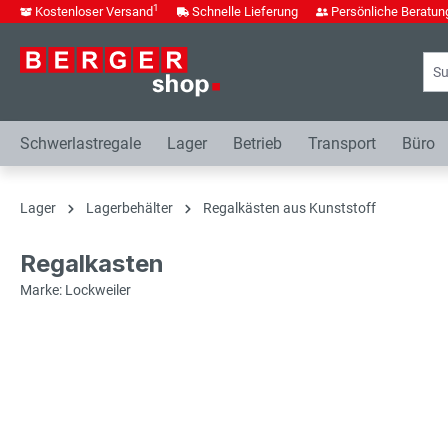
1
Kostenloser Versand
Schnelle Lieferung
Persönliche Beratun
springen
Zur Hauptnavigation springen
Schwerlastregale
Lager
Betrieb
Transport
Büro
Lager
Lagerbehälter
Regalkästen aus Kunststoff
Regalkasten
Marke: Lockweiler