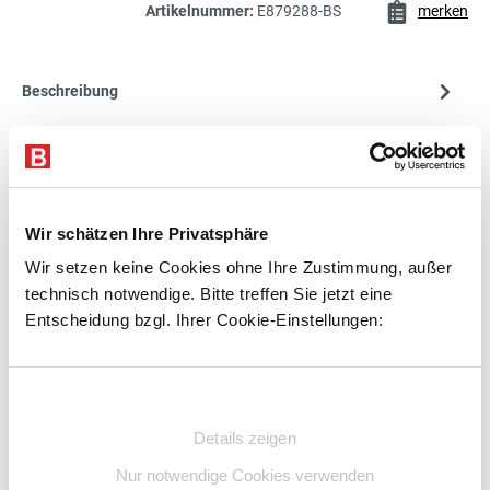
222,53 € inkl. MwSt.
Artikelnummer:
E879288-BS
merken
187,00 €*
Beschreibung
Regalkasten
exkl. 35,53 € MwSt.
Technische Daten
222,53 € inkl. MwSt.
Zubehör
187,00 €*
Beratung
Wir schätzen Ihre Privatsphäre
Regalkasten
exkl. 35,53 € MwSt.
222,53 € inkl. MwSt.
Wir setzen keine Cookies ohne Ihre Zustimmung, außer
technisch notwendige. Bitte treffen Sie jetzt eine
Zubehör
Entscheidung bzgl. Ihrer Cookie-Einstellungen:
187,00 €*
Regalkasten
exkl. 35,53 € MwSt.
222,53 € inkl. MwSt.
Einwilligungsauswahl
Details zeigen
Nur notwendige Cookies verwenden