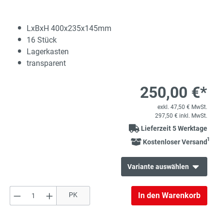
LxBxH 400x235x145mm
16 Stück
Lagerkasten
transparent
250,00 €*
exkl. 47,50 € MwSt.
297,50 € inkl. MwSt.
Lieferzeit 5 Werktage
1
Kostenloser Versand
Variante auswählen
Produkt Anzahl: Gib den gewünschten Wert e
PK
In den Warenkorb
187,00 €*
Regalkasten
exkl. 35,53 € MwSt.