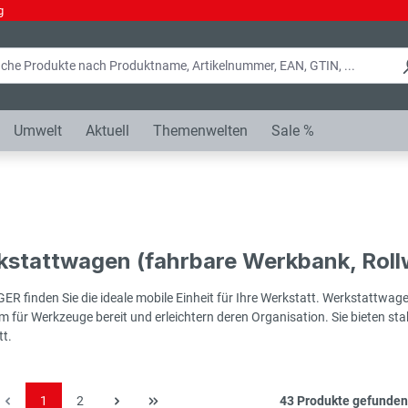
g
Umwelt
Aktuell
Themenwelten
Sale %
stattwagen (fahrbare Werkbank, Rollw
ER finden Sie die ideale mobile Einheit für Ihre Werkstatt. Werkstattwag
 für Werkzeuge bereit und erleichtern deren Organisation. Sie bieten stab
t.
Seite
Seite
1
2
43 Produkte gefunden