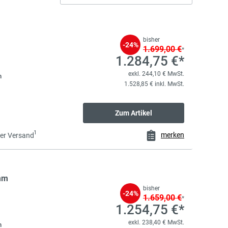
bisher
-24%
1.699,00 €
*
1.284,75 €*
exkl. 244,10 € MwSt.
m
1.528,85 € inkl. MwSt.
Zum Artikel
1
merken
er Versand
mm
bisher
-24%
1.659,00 €
*
1.254,75 €*
exkl. 238,40 € MwSt.
m