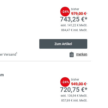
bisher
-24%
979,00 €
*
743,25 €*
exkl. 141,22 € MwSt.
884,47 € inkl. MwSt.
Zum Artikel
1
merken
er Versand
mm
bisher
-24%
949,00 €
*
720,75 €*
exkl. 136,94 € MwSt.
857,69 € inkl. MwSt.