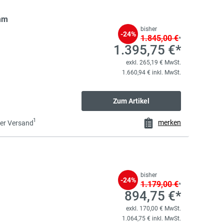
mm
bisher
-24%
1.845,00 €
*
1.395,75 €*
exkl. 265,19 € MwSt.
1.660,94 € inkl. MwSt.
Zum Artikel
1
merken
er Versand
bisher
-24%
1.179,00 €
*
894,75 €*
exkl. 170,00 € MwSt.
1.064,75 € inkl. MwSt.