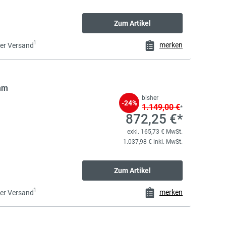
Zum Artikel
1
merken
er Versand
mm
bisher
-24%
1.149,00 €
*
872,25 €*
exkl. 165,73 € MwSt.
1.037,98 € inkl. MwSt.
Zum Artikel
1
merken
er Versand