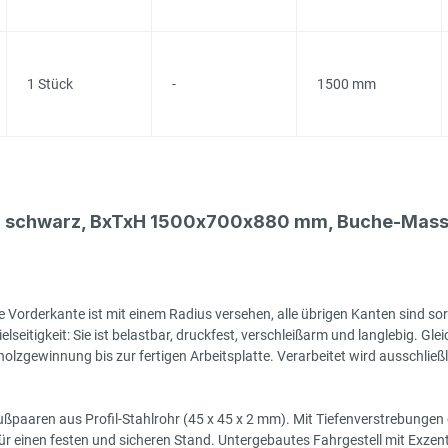
1 Stück
-
1500 mm
- schwarz, BxTxH 1500x700x880 mm, Buche-Massiv
 Vorderkante ist mit einem Radius versehen, alle übrigen Kanten sind sor
seitigkeit: Sie ist belastbar, druckfest, verschleißarm und langlebig. Gleic
zgewinnung bis zur fertigen Arbeitsplatte. Verarbeitet wird ausschließlic
ßpaaren aus Profil-Stahlrohr (45 x 45 x 2 mm). Mit Tiefenverstrebungen
 einen festen und sicheren Stand. Untergebautes Fahrgestell mit Exzenter