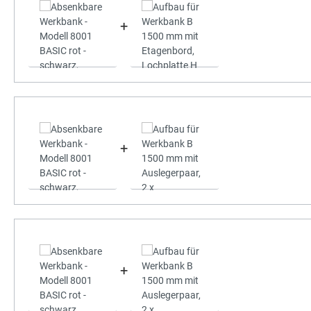
+
+
+