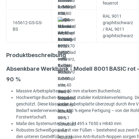
feuerrot
RAL 9011
165612-GS-GS-
graphitschwarz
BS
/ RAL 9011
graphitschwarz
Produktbeschreibung
Absenkbare Werkbank - Modell 8001 BASIC rot 
90 %
Massive Arbeitsplatte aus 40 mm starkem Buchenholz.
Hochwertige Buchen-Riegel mit stabiler Keilzinkenverleimung. Die
geschützt. Diese klassische Arbeitsplatte überzeugt durch ihre Viel
Bedarf wiederverwenden. 100 % eigene Fertigung – von der Rohhol
Forstwirtschaft.
Maße des Systemunterbaus: B1495 x T650 x H840 mm
Robustes Schweißgestell mit vier Füßen – bestehend aus zwei Fu
den unteren Gestellfüßen inklusive Anti-Rutsch-Noppen sorgen für