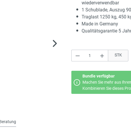
wiederverwendbar
1 Schublade, Auszug 9
Traglast 1250 kg, 450 k
Made in Germany
Qualitätsgarantie 5 Jah
Produkt Anzahl: Gi
STK
Bundle verfügbar
Machen Sie mehr aus Ihrem
Kombinieren Sie dieses Prod
Beratung