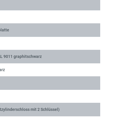
latte
AL 9011 graphitschwarz
arz
tzylinderschloss mit 2 Schlüssel)