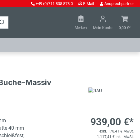
+49 (0)711 838 878 0
E-Mail
Ansprechpartner
Merken
Mein Konto
0,00 €*
- Buche-Massiv
939,00 €*
 mm
latte 40 mm
exkl. 178,41 € MwSt.
schleißfest,
1.117,41 € inkl. MwSt.