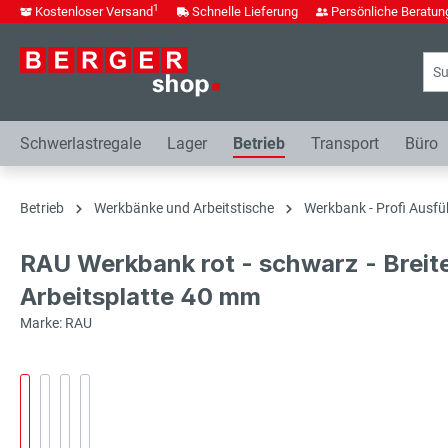
1
Kostenloser Versand
Schnelle Lieferung
Persönliche Beratun
springen
Zur Hauptnavigation springen
Schwerlastregale
Lager
Betrieb
Transport
Büro
Betrieb
Werkbänke und Arbeitstische
Werkbank - Profi Ausfü
RAU Werkbank rot - schwarz - Breit
Arbeitsplatte 40 mm
Marke: RAU