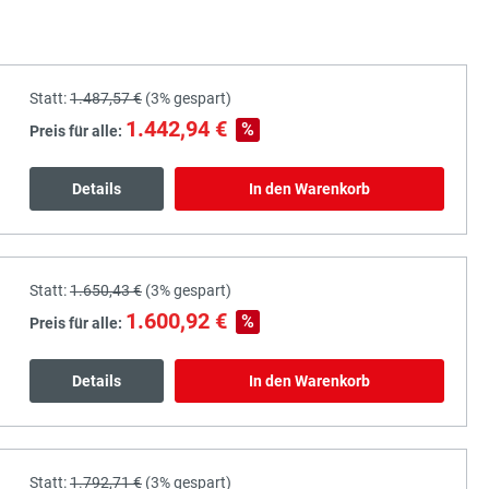
Statt:
1.487,57 €
(
3%
gespart)
1.442,94 €
%
Preis für alle:
Details
In den Warenkorb
Statt:
1.650,43 €
(
3%
gespart)
1.600,92 €
%
Preis für alle:
Details
In den Warenkorb
Statt:
1.792,71 €
(
3%
gespart)