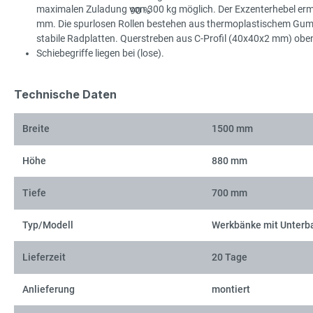
maximalen Zuladung von 300 kg möglich. Der Exzenterhebel ermö
mm. Die spurlosen Rollen bestehen aus thermoplastischem Gummi 
stabile Radplatten. Querstreben aus C-Profil (40x40x2 mm) obe
Schiebegriffe liegen bei (lose).
Technische Daten
Breite
1500 mm
Höhe
880 mm
Tiefe
700 mm
Typ/Modell
Werkbänke mit Unterb
Lieferzeit
20 Tage
Anlieferung
montiert