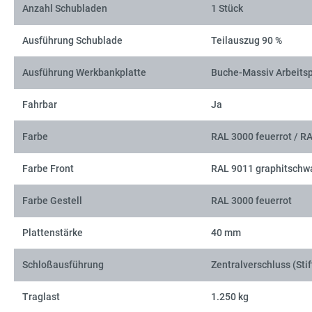
Anzahl Schubladen
1 Stück
Ausführung Schublade
Teilauszug 90 %
Ausführung Werkbankplatte
Buche-Massiv Arbeitsp
Fahrbar
Ja
Farbe
RAL 3000 feuerrot / R
Farbe Front
RAL 9011 graphitschw
Farbe Gestell
RAL 3000 feuerrot
Plattenstärke
40 mm
Schloßausführung
Zentralverschluss (Stif
Traglast
1.250 kg