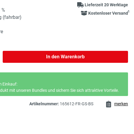
Lieferzeit 20 Werktage
0 %
1
Kostenloser Versand
g (fahrbar)
re
b den gewünschten Wert ein oder benutze 
In den Warenkorb
 Einkauf:
ukt mit unseren Bundles und sichern Sie sich attraktive Vorteile.
Artikelnummer:
165612-FR-GS-BS
merken