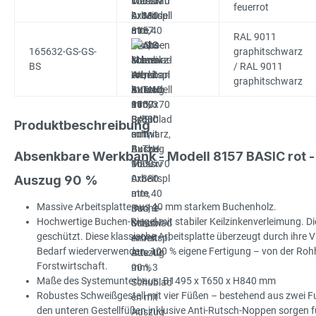
feuerrot
RAL 9011
165632-GS-GS-
graphitschwarz
BS
/ RAL 9011
graphitschwarz
Produktbeschreibung
Absenkbare Werkbank - Modell 8157 BASIC rot 
Auszug 90 %
Massive Arbeitsplatte aus 40 mm starkem Buchenholz.
Hochwertige Buchen-Riegel mit stabiler Keilzinkenverleimung. Die
geschützt. Diese klassische Arbeitsplatte überzeugt durch ihre Viel
Bedarf wiederverwenden. 100 % eigene Fertigung – von der Rohhol
Forstwirtschaft.
Maße des Systemunterbaus: B1495 x T650 x H840 mm
Robustes Schweißgestell mit vier Füßen – bestehend aus zwei Fu
den unteren Gestellfüßen inklusive Anti-Rutsch-Noppen sorgen für