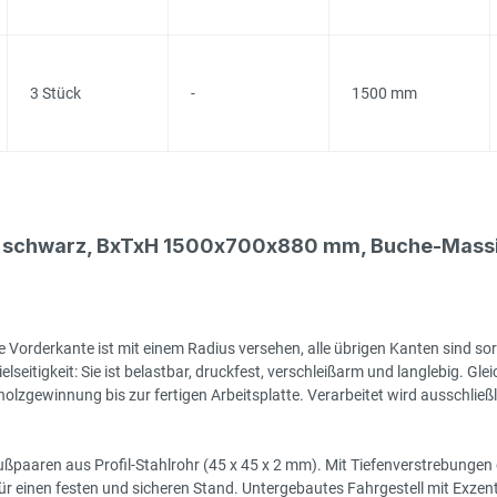
3 Stück
-
1500 mm
- schwarz, BxTxH 1500x700x880 mm, Buche-Massiv
 Vorderkante ist mit einem Radius versehen, alle übrigen Kanten sind sor
seitigkeit: Sie ist belastbar, druckfest, verschleißarm und langlebig. Gleic
zgewinnung bis zur fertigen Arbeitsplatte. Verarbeitet wird ausschließlic
ßpaaren aus Profil-Stahlrohr (45 x 45 x 2 mm). Mit Tiefenverstrebungen
 einen festen und sicheren Stand. Untergebautes Fahrgestell mit Exzenter