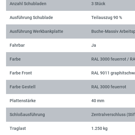
Anzahl Schubladen
3 Stück
Ausführung Schublade
Teilauszug 90 %
Ausführung Werkbankplatte
Buche-Massiv Arbeitsp
Fahrbar
Ja
Farbe
RAL 3000 feuerrot / R
Farbe Front
RAL 9011 graphitschw
Farbe Gestell
RAL 3000 feuerrot
Plattenstärke
40 mm
Schloßausführung
Zentralverschluss (Stif
Traglast
1.250 kg