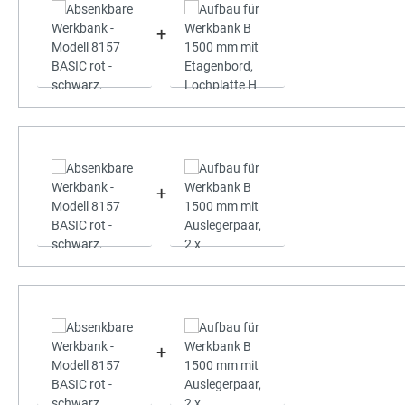
+
+
+