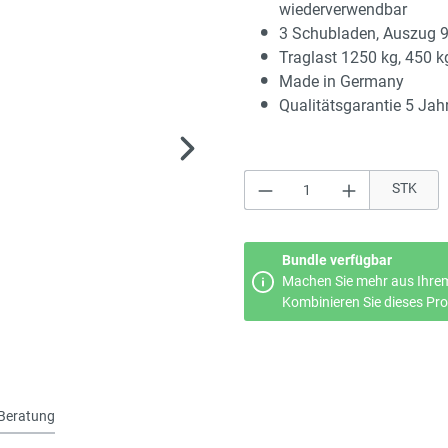
wiederverwendbar
3 Schubladen, Auszug 
Traglast 1250 kg, 450 k
Made in Germany
Qualitätsgarantie 5 Jah
Produkt Anzahl: Gi
STK
Bundle verfügbar
Machen Sie mehr aus Ihrem
Kombinieren Sie dieses Prod
Beratung