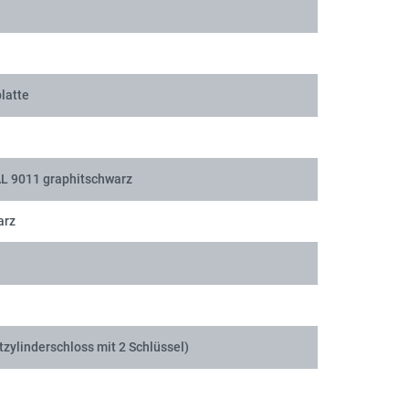
latte
AL 9011 graphitschwarz
arz
tzylinderschloss mit 2 Schlüssel)