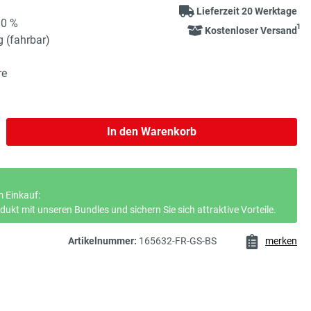
Lieferzeit 20 Werktage
90 %
1
Kostenloser Versand
g (fahrbar)
re
b den gewünschten Wert ein oder benutze 
In den Warenkorb
 Einkauf:
ukt mit unseren Bundles und sichern Sie sich attraktive Vorteile.
Artikelnummer:
165632-FR-GS-BS
merken