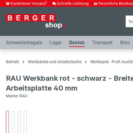
1
Kostenloser Versand
Schnelle Lieferung
Persönliche Beratun
springen
Zur Hauptnavigation springen
Schwerlastregale
Lager
Betrieb
Transport
Büro
Betrieb
Werkbänke und Arbeitstische
Werkbank - Profi Ausfü
RAU Werkbank rot - schwarz - Breit
Arbeitsplatte 40 mm
Marke: RAU