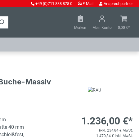
+49 (0)711 838 878 0
E-Mail
Ansprechpartner
Merken
Mein Konto
0,00 €*
- Buche-Massiv
1.236,00 €*
 mm
latte 40 mm
exkl. 234,84 € MwSt.
schleißfest,
1.470,84 € inkl. MwSt.