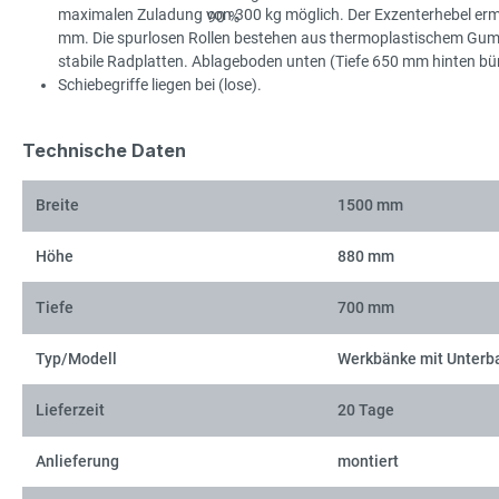
maximalen Zuladung von 300 kg möglich. Der Exzenterhebel ermö
mm. Die spurlosen Rollen bestehen aus thermoplastischem Gummi 
stabile Radplatten. Ablageboden unten (Tiefe 650 mm hinten 
Schiebegriffe liegen bei (lose).
Technische Daten
Breite
1500 mm
Höhe
880 mm
Tiefe
700 mm
Typ/Modell
Werkbänke mit Unterb
Lieferzeit
20 Tage
Anlieferung
montiert