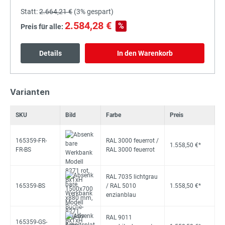
Statt:
2.664,21 €
(
3%
gespart)
2.584,28 €
%
Preis für alle:
Details
In den Warenkorb
Varianten
SKU
Bild
Farbe
Preis
165359-FR-
RAL 3000 feuerrot /
1.558,50 €*
FR-BS
RAL 3000 feuerrot
RAL 7035 lichtgrau
165359-BS
/ RAL 5010
1.558,50 €*
enzianblau
RAL 9011
165359-GS-