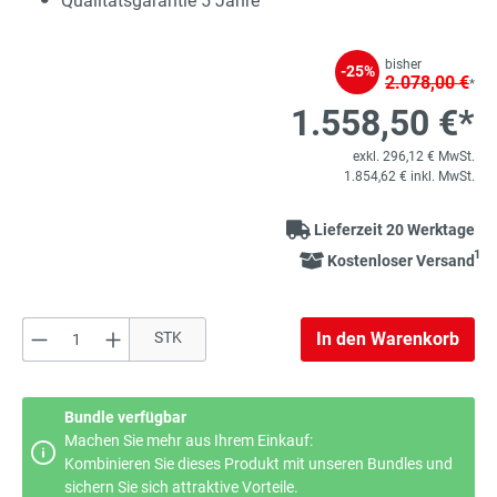
Qualitätsgarantie 5 Jahre
bisher
-25%
2.078,00 €
*
1.558,50 €*
exkl. 296,12 € MwSt.
1.854,62 € inkl. MwSt.
Lieferzeit 20 Werktage
1
Kostenloser Versand
Produkt Anzahl: Gib den gewünschten Wert e
STK
In den Warenkorb
Bundle verfügbar
Machen Sie mehr aus Ihrem Einkauf:
Kombinieren Sie dieses Produkt mit unseren Bundles und
sichern Sie sich attraktive Vorteile.