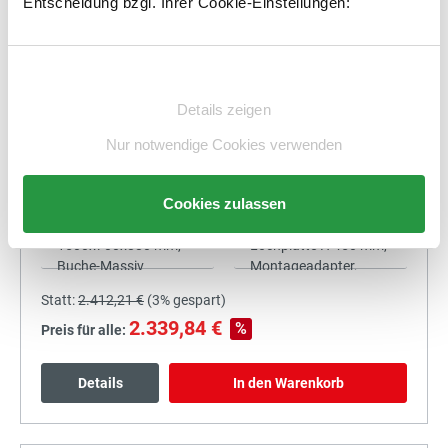
Entscheidung bzgl. Ihrer Cookie-Einstellungen:
2.201,83 €
%
Preis für alle:
Einwilligungsauswahl
Details
In den Warenkorb
Details zeigen
Nur notwendige Cookies verwenden
Cookies zulassen
+
Statt:
2.412,21 €
(
3%
gespart)
2.339,84 €
%
Preis für alle:
Details
In den Warenkorb