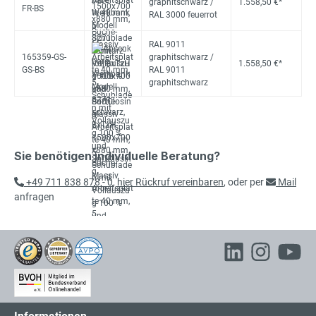
graphitschwarz /
1.558,50 €*
FR-BS
RAL 3000 feuerrot
RAL 9011
165359-GS-
graphitschwarz /
1.558,50 €*
GS-BS
RAL 9011
graphitschwarz
Sie benötigen individuelle Beratung?
+49 711 838 878 - 0
,
hier Rückruf vereinbaren
, oder per
Mail
anfragen