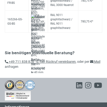
graphitschwarz /
780,75 €*
FR-BS
RAL 3000 feuerrot
RAL 9011
165266-GS-
graphitschwarz /
780,75 €*
GS-BS
RAL 9011
graphitschwarz
Sie benötigen individuelle Beratung?
+49 711 838 878 - 0
,
hier Rückruf vereinbaren
, oder per
Mail
anfragen