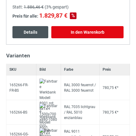
Statt:
1.886,46 €
(
3%
gespart)
1.829,87 €
%
Preis für alle:
Details
In den Warenkorb
Varianten
SKU
Bild
Farbe
Preis
165266-FR-
RAL 3000 feuerrot /
780,75 €*
FR-BS
RAL 3000 feuerrot
RAL 7035 lichtgrau
165266-BS
/ RAL 5010
780,75 €*
enzianblau
RAL 9011
165266-GS-