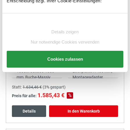
Entscheidung bzgl. Ihrer Cookie-Einstellungen:
1.447,41 €
%
Preis für alle:
Einwilligungsauswahl
Details
In den Warenkorb
Details zeigen
Nur notwendige Cookies verwenden
Cookies zulassen
+
Statt:
1.634,46 €
(
3%
gespart)
1.585,43 €
%
Preis für alle:
Details
In den Warenkorb