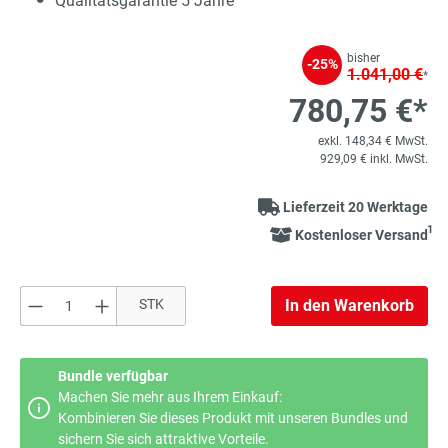
Qualitätsgarantie 5 Jahre
bisher
-25%
1.041,00 €
*
780,75 €*
exkl. 148,34 € MwSt.
929,09 € inkl. MwSt.
Lieferzeit 20 Werktage
1
Kostenloser Versand
Produkt Anzahl: Gib den gewünschten Wert e
STK
In den Warenkorb
Bundle verfügbar
Machen Sie mehr aus Ihrem Einkauf:
Kombinieren Sie dieses Produkt mit unseren Bundles und
sichern Sie sich attraktive Vorteile.