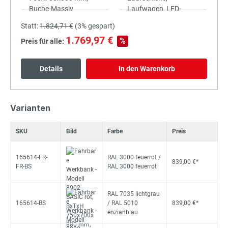
Statt:
1.824,71 €
(
3%
gespart)
1.769,97 €
%
Preis für alle:
Details
In den Warenkorb
Varianten
SKU
Bild
Farbe
Preis
165614-FR-
RAL 3000 feuerrot /
839,00 €*
FR-BS
RAL 3000 feuerrot
RAL 7035 lichtgrau
165614-BS
/ RAL 5010
839,00 €*
enzianblau