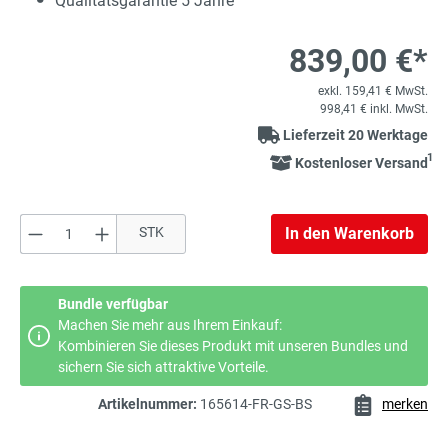
Qualitätsgarantie 5 Jahre
839,00 €*
exkl. 159,41 € MwSt.
998,41 € inkl. MwSt.
Lieferzeit 20 Werktage
1
Kostenloser Versand
Produkt Anzahl: Gib den gewünschten Wert e
STK
In den Warenkorb
Bundle verfügbar
Machen Sie mehr aus Ihrem Einkauf:
Kombinieren Sie dieses Produkt mit unseren Bundles und
sichern Sie sich attraktive Vorteile.
Artikelnummer:
165614-FR-GS-BS
merken