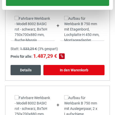
+
Statt:
1.533,29 €
(
3%
gespart)
1.487,29 €
%
Preis für alle:
Details
In den Warenkorb
+