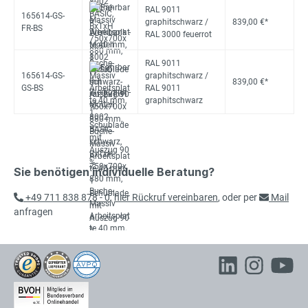
RAL 9011
165614-GS-
graphitschwarz /
839,00 €*
FR-BS
RAL 3000 feuerrot
RAL 9011
165614-GS-
graphitschwarz /
839,00 €*
GS-BS
RAL 9011
graphitschwarz
Sie benötigen individuelle Beratung?
+49 711 838 878 - 0
,
hier Rückruf vereinbaren
, oder per
Mail
anfragen