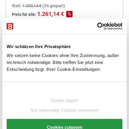
Statt:
1.300,14 €
(
3%
gespart)
1.261,14 €
%
Preis für alle:
Details
In den Warenkorb
Wir schätzen Ihre Privatsphäre
Wir setzen keine Cookies ohne Ihre Zustimmung, außer
technisch notwendige. Bitte treffen Sie jetzt eine
+
Entscheidung bzgl. Ihrer Cookie-Einstellungen:
Einwilligungsauswahl
Statt:
1.437,29 €
(
3%
gespart)
Details zeigen
1.394,17 €
%
Preis für alle:
Nur notwendige Cookies verwenden
Details
In den Warenkorb
Cookies zulassen