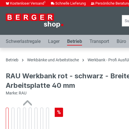
1
Kostenloser Versand
Schnelle Lieferung
Persönliche Beratun
springen
Zur Hauptnavigation springen
Schwerlastregale
Lager
Betrieb
Transport
Büro
Betrieb
Werkbänke und Arbeitstische
Werkbank - Profi Ausfü
RAU Werkbank rot - schwarz - Breit
Arbeitsplatte 40 mm
Marke: RAU
%