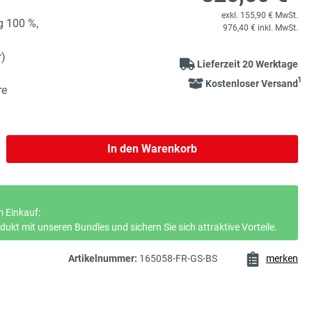
exkl. 155,90 € MwSt.
g 100 %,
976,40 € inkl. MwSt.
r)
Lieferzeit 20 Werktage
1
Kostenloser Versand
re
b den gewünschten Wert ein oder benutze 
In den Warenkorb
 Einkauf:
ukt mit unseren Bundles und sichern Sie sich attraktive Vorteile.
Artikelnummer:
165058-FR-GS-BS
merken