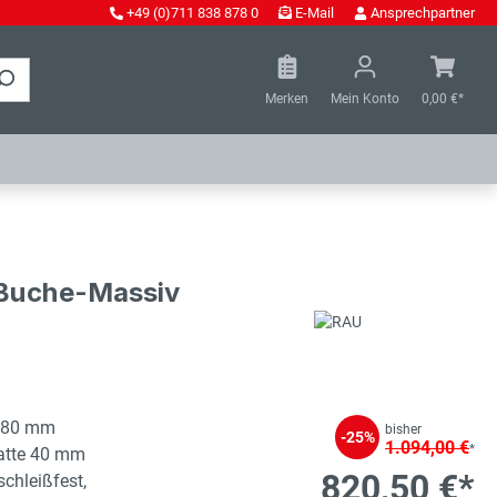
+49 (0)711 838 878 0
E-Mail
Ansprechpartner
Merken
Mein Konto
0,00 €*
- Buche-Massiv
080 mm
bisher
-25%
1.094,00 €
*
latte 40 mm
820,50 €*
schleißfest,