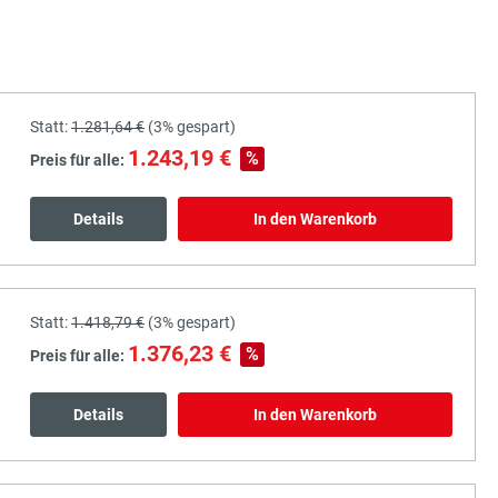
Statt:
1.281,64 €
(
3%
gespart)
1.243,19 €
%
Preis für alle:
Details
In den Warenkorb
Statt:
1.418,79 €
(
3%
gespart)
1.376,23 €
%
Preis für alle:
Details
In den Warenkorb