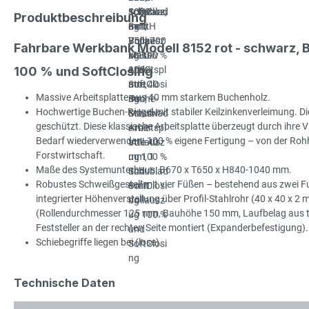
Produktbeschreibung
Fahrbare Werkbank Modell 8152 rot - schwarz,
100 % und SoftClosing
Massive Arbeitsplatte aus 40 mm starkem Buchenholz.
Hochwertige Buchen-Riegel mit stabiler Keilzinkenverleimung. Die
geschützt. Diese klassische Arbeitsplatte überzeugt durch ihre Viel
Bedarf wiederverwenden. 100 % eigene Fertigung – von der Rohhol
Forstwirtschaft.
Maße des Systemunterbaus: B670 x T650 x H840-1040 mm.
Robustes Schweißgestell mit vier Füßen – bestehend aus zwei Fu
integrierter Höhenverstellung über Profil-Stahlrohr (40 x 40 x 2
(Rollendurchmesser 125 mm, Bauhöhe 150 mm, Laufbelag aus ther
Feststeller an der rechten Seite montiert (Expanderbefestigung).
Schiebegriffe liegen bei (lose).
Technische Daten