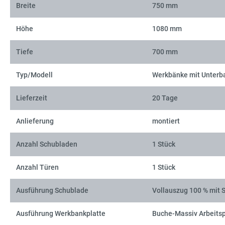
Breite
750 mm
Höhe
1080 mm
Tiefe
700 mm
Typ/Modell
Werkbänke mit Unterb
Lieferzeit
20 Tage
Anlieferung
montiert
Anzahl Schubladen
1 Stück
Anzahl Türen
1 Stück
Ausführung Schublade
Vollauszug 100 % mit 
Ausführung Werkbankplatte
Buche-Massiv Arbeitsp