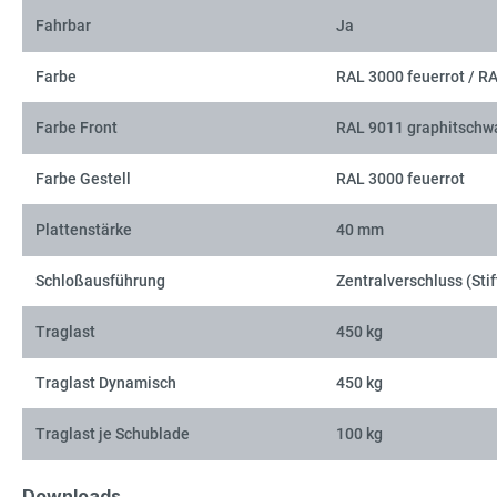
Fahrbar
Ja
Farbe
RAL 3000 feuerrot / R
Farbe Front
RAL 9011 graphitschw
Farbe Gestell
RAL 3000 feuerrot
Plattenstärke
40 mm
Schloßausführung
Zentralverschluss (Stif
Traglast
450 kg
Traglast Dynamisch
450 kg
Traglast je Schublade
100 kg
Downloads