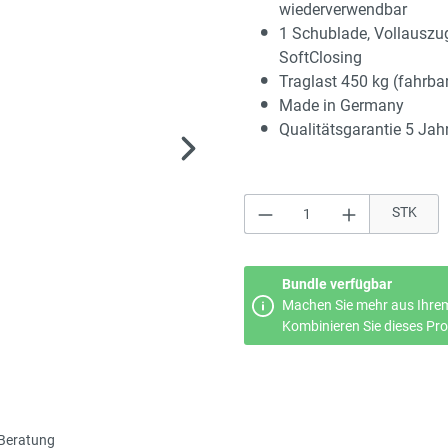
wiederverwendbar
1 Schublade, Vollauszu
SoftClosing
Traglast 450 kg (fahrba
Made in Germany
Qualitätsgarantie 5 Jah
Produkt Anzahl: Gi
STK
Bundle verfügbar
Machen Sie mehr aus Ihrem
Kombinieren Sie dieses Prod
Beratung