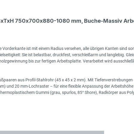
 BxTxH 750x700x880-1080 mm, Buche-Massiv Arbei
 Vorderkante ist mit einem Radius versehen, alle übrigen Kanten sind sor
seitigkeit: Sie ist belastbar, druckfest, verschleißarm und langlebig. Gleic
zgewinnung bis zur fertigen Arbeitsplatte. Verarbeitet wird ausschließlic
ßpaaren aus Profil-Stahlrohr (45 x 45 x 2 mm). Mit Tiefenverstrebungen o
 mm) und 20 mm-Lochraster – für eine flexible Anpassung der Arbeitshöhe 
moplastischem Gummi (grau, spurlos, 85° Shore), Radkörper aus Polyprop