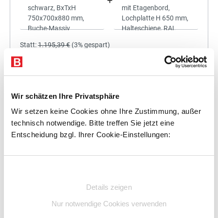
+
Statt:
1.195,39 €
(
3%
gespart)
1.159,53 €
%
Preis für alle:
Details
In den Warenkorb
Wir schätzen Ihre Privatsphäre
Wir setzen keine Cookies ohne Ihre Zustimmung, außer
technisch notwendige. Bitte treffen Sie jetzt eine
Entscheidung bzgl. Ihrer Cookie-Einstellungen:
+
Einwilligungsauswahl
Details zeigen
Statt:
1.332,54 €
(
3%
gespart)
Nur notwendige Cookies verwenden
1.292,56 €
%
Preis für alle: