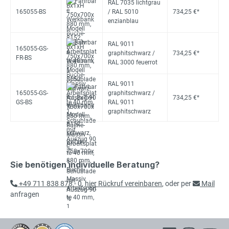
RAL 7035 lichtgrau
165055-BS
/ RAL 5010
734,25 €*
enzianblau
RAL 9011
165055-GS-
graphitschwarz /
734,25 €*
FR-BS
RAL 3000 feuerrot
RAL 9011
165055-GS-
graphitschwarz /
734,25 €*
GS-BS
RAL 9011
graphitschwarz
Sie benötigen individuelle Beratung?
+49 711 838 878 - 0
,
hier Rückruf vereinbaren
, oder per
Mail
anfragen