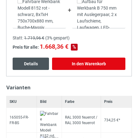
+
Statt:
1.719,96 €
(
3%
gespart)
1.668,36 €
%
Preis für alle:
Details
In den Warenkorb
Varianten
SKU
Bild
Farbe
Preis
165055-FR-
RAL 3000 feuerrot /
734,25 €*
FR-BS
RAL 3000 feuerrot