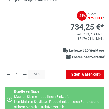
Qualitätsgarantie 5 Jahre
bisher
-25%
979,00 €
*
734,25 €*
exkl. 139,51 € MwSt.
873,76 € inkl. MwSt.
Lieferzeit 20 Werktage
1
Kostenloser Versand
Produkt Anzahl: Gib den gewünschten Wert e
STK
In den Warenkorb
Bundle verfügbar
Machen Sie mehr aus Ihrem Einkauf:
Kombinieren Sie dieses Produkt mit unseren Bundles und
sichern Sie sich attraktive Vorteile.