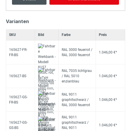
Varianten
SKU
Bild
Farbe
Preis
165627-FR-
RAL 3000 feuerrot /
1.046,00 €*
FR-BS
RAL 3000 feuerrot
RAL 7035 lichtgrau
165627-BS
/ RAL 5010
1.046,00 €*
enzianblau
RAL 9011
165627-GS-
graphitschwarz /
1.046,00 €*
FR-BS
RAL 3000 feuerrot
RAL 9011
165627-GS-
graphitschwarz /
1.046,00 €*
GS-BS
RAL 9011