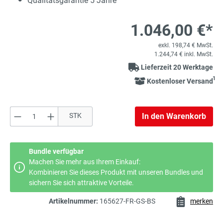
Qualitätsgarantie 5 Jahre
1.046,00 €*
exkl. 198,74 € MwSt.
1.244,74 € inkl. MwSt.
Lieferzeit 20 Werktage
1
Kostenloser Versand
Produkt Anzahl: Gib den gewünschten Wert e
STK
In den Warenkorb
Bundle verfügbar
Machen Sie mehr aus Ihrem Einkauf:
Kombinieren Sie dieses Produkt mit unseren Bundles und
sichern Sie sich attraktive Vorteile.
Artikelnummer:
165627-FR-GS-BS
merken