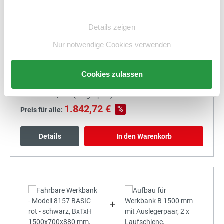
Einwilligungsauswahl
Details zeigen
Nur notwendige Cookies verwenden
+
Cookies zulassen
Statt:
1.899,71 €
(
3%
gespart)
1.842,72 €
%
Preis für alle:
Details
In den Warenkorb
+