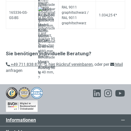
RAL 9011
165336-GS-
graphitschwarz /
1.034,25 €*
GS-BS
RAL 9011
graphitschwarz
Sie benötigen individuelle Beratung?
+49 711 838 878 - 0
,
hier Rückruf vereinbaren
, oder per
Mail
anfragen
Informationen