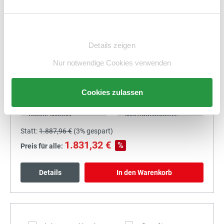
Details
In den Warenkorb
Einwilligungsauswahl
Details zeigen
Nur notwendige Cookies verwenden
+
Cookies zulassen
Statt:
1.887,96 €
(
3%
gespart)
1.831,32 €
%
Preis für alle:
Details
In den Warenkorb