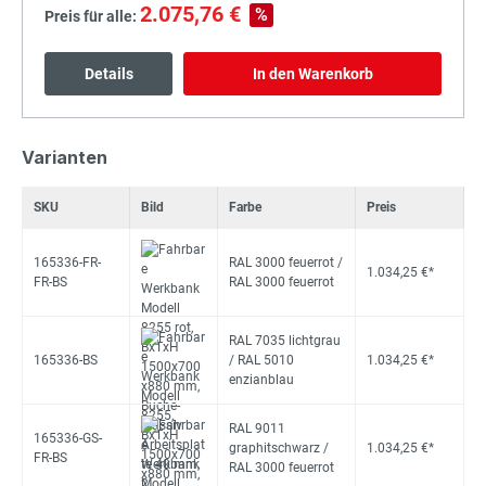
2.075,76 €
%
Preis für alle:
Details
In den Warenkorb
Varianten
SKU
Bild
Farbe
Preis
165336-FR-
RAL 3000 feuerrot /
1.034,25 €*
FR-BS
RAL 3000 feuerrot
RAL 7035 lichtgrau
165336-BS
/ RAL 5010
1.034,25 €*
enzianblau
RAL 9011
165336-GS-
graphitschwarz /
1.034,25 €*
FR-BS
RAL 3000 feuerrot