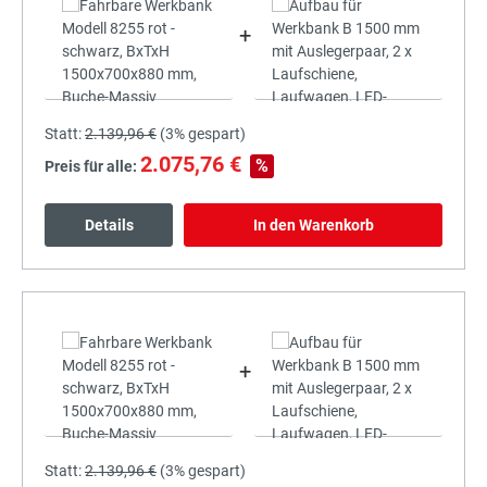
+
Statt:
2.139,96 €
(
3%
gespart)
2.075,76 €
%
Preis für alle:
Details
In den Warenkorb
+
Statt:
2.139,96 €
(
3%
gespart)