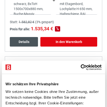
+
Statt:
1.582,82 €
(
3%
gespart)
1.535,34 €
%
Preis für alle:
Details
In den Warenkorb
+
Wir schätzen Ihre Privatsphäre
Wir setzen keine Cookies ohne Ihre Zustimmung, außer
Statt:
1.745,68 €
(
3%
gespart)
technisch notwendige. Bitte treffen Sie jetzt eine
1.693,31 €
%
Entscheidung bzgl. Ihrer Cookie-Einstellungen:
Preis für alle: