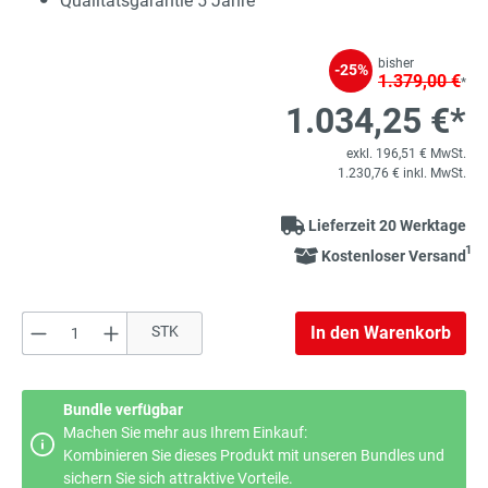
Qualitätsgarantie 5 Jahre
bisher
-25%
1.379,00 €
*
1.034,25 €*
exkl. 196,51 € MwSt.
1.230,76 € inkl. MwSt.
Lieferzeit 20 Werktage
1
Kostenloser Versand
Produkt Anzahl: Gib den gewünschten Wert e
STK
In den Warenkorb
Bundle verfügbar
Machen Sie mehr aus Ihrem Einkauf:
Kombinieren Sie dieses Produkt mit unseren Bundles und
sichern Sie sich attraktive Vorteile.