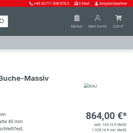
+49 (0)711 838 878 0
E-Mail
Ansprechpartner
Merken
Mein Konto
0,00 €*
- Buche-Massiv
864,00 €*
 mm
latte 40 mm
exkl. 164,16 € MwSt.
schleißfest,
1.028,16 € inkl. MwSt.