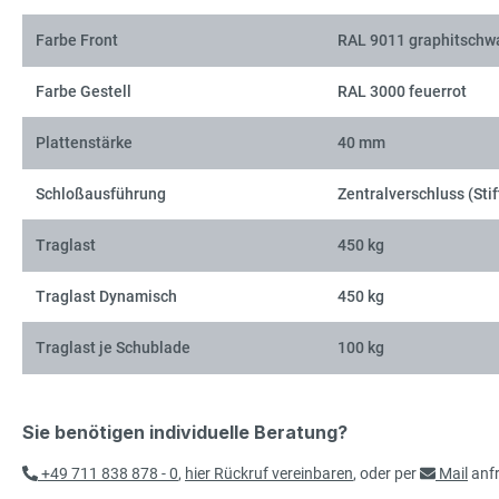
Farbe Front
RAL 9011 graphitschw
Farbe Gestell
RAL 3000 feuerrot
Plattenstärke
40 mm
Schloßausführung
Zentralverschluss (Stif
Traglast
450 kg
Traglast Dynamisch
450 kg
Traglast je Schublade
100 kg
Sie benötigen individuelle Beratung?
+49 711 838 878 - 0
,
hier Rückruf vereinbaren
, oder per
Mail
anf