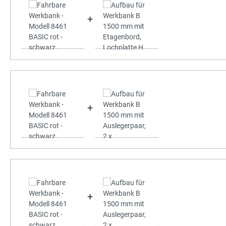
+
+
+