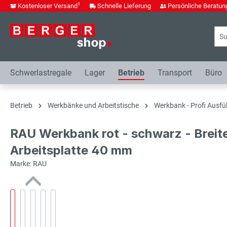
1
Kostenloser Versand
Schnelle Lieferung
Persönliche Beratun
springen
Zur Hauptnavigation springen
Schwerlastregale
Lager
Betrieb
Transport
Büro
Betrieb
Werkbänke und Arbeitstische
Werkbank - Profi Ausfü
RAU Werkbank rot - schwarz - Breit
Arbeitsplatte 40 mm
Marke: RAU