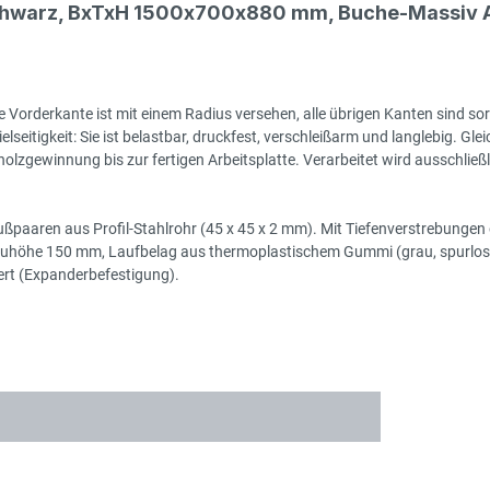
schwarz, BxTxH 1500x700x880 mm, Buche-Massiv A
 Vorderkante ist mit einem Radius versehen, alle übrigen Kanten sind sor
seitigkeit: Sie ist belastbar, druckfest, verschleißarm und langlebig. Gleic
zgewinnung bis zur fertigen Arbeitsplatte. Verarbeitet wird ausschließlic
ßpaaren aus Profil-Stahlrohr (45 x 45 x 2 mm). Mit Tiefenverstrebungen o
auhöhe 150 mm, Laufbelag aus thermoplastischem Gummi (grau, spurlos, 
tiert (Expanderbefestigung).