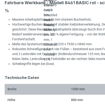
Fahrbare Werkbank - Modell 8461 BASIC rot - 
%
Massive Arbeitsplatte aus 40 mm starkem Buchenholz.
Hochwertige Buchen-Riegel mit stabiler Keilzinkenverleimung. Die
geschützt. Diese klassische Arbeitsplatte überzeugt durch ihre Viel
Bedarf wiederverwenden. 100 % eigene Fertigung – von der Rohhol
Forstwirtschaft.
Maße des Systemunterbaus: B1235 x T650 x H840 mm.
Robustes Schweißgestell mit vier Füßen – bestehend aus zwei Fu
und 2 Lenkrollen mit Feststeller (Rollendurchmesser 125 mm, B
linken Seite, Lenkrollen mit Feststeller an der rechten Seite mon
Schiebegriffe liegen bei (lose).
Technische Daten
Breite
1500 mm
Höhe
880 mm