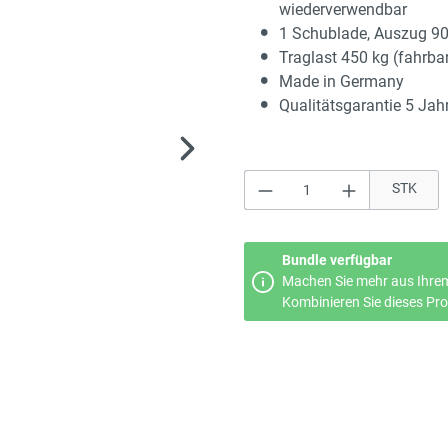
wiederverwendbar
1 Schublade, Auszug 9
Traglast 450 kg (fahrba
Made in Germany
Qualitätsgarantie 5 Jah
Produkt Anzahl: Gi
STK
Bundle verfügbar
Machen Sie mehr aus Ihrem
Kombinieren Sie dieses Prod