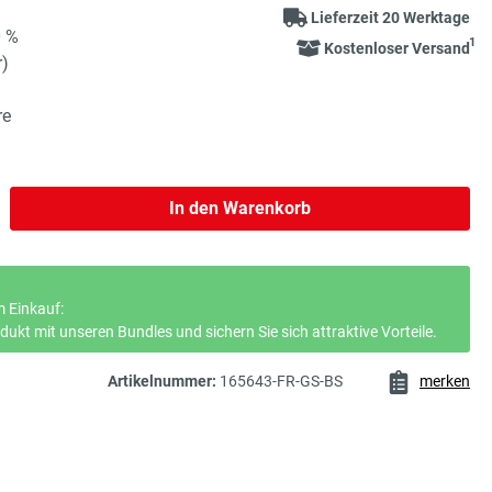
Lieferzeit 20 Werktage
0 %
1
Kostenloser Versand
r)
re
b den gewünschten Wert ein oder benutze 
In den Warenkorb
 Einkauf:
ukt mit unseren Bundles und sichern Sie sich attraktive Vorteile.
Artikelnummer:
165643-FR-GS-BS
merken