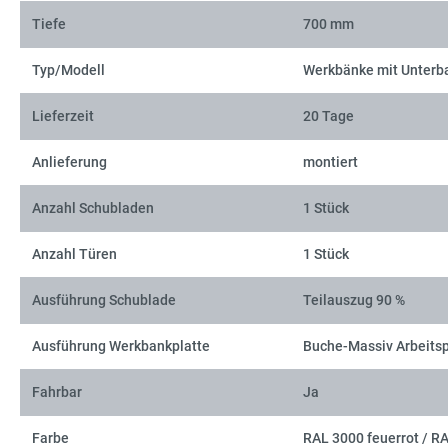
Tiefe
700 mm
Typ/Modell
Werkbänke mit Unterb
Lieferzeit
20 Tage
Anlieferung
montiert
Anzahl Schubladen
1 Stück
Anzahl Türen
1 Stück
Ausführung Schublade
Teilauszug 90 %
Ausführung Werkbankplatte
Buche-Massiv Arbeitsp
Fahrbar
Ja
Farbe
RAL 3000 feuerrot / R