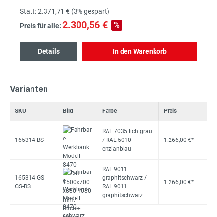
Statt:
2.371,71 €
(
3%
gespart)
2.300,56 €
%
Preis für alle:
Details
In den Warenkorb
Varianten
SKU
Bild
Farbe
Preis
RAL 7035 lichtgrau
165314-BS
/ RAL 5010
1.266,00 €*
enzianblau
RAL 9011
165314-GS-
graphitschwarz /
1.266,00 €*
GS-BS
RAL 9011
graphitschwarz