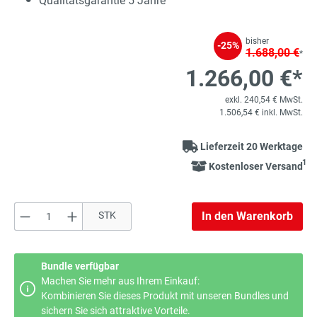
Qualitätsgarantie 5 Jahre
bisher
-25%
1.688,00 €
*
1.266,00 €*
exkl. 240,54 € MwSt.
1.506,54 € inkl. MwSt.
Lieferzeit 20 Werktage
1
Kostenloser Versand
Produkt Anzahl: Gib den gewünschten Wert e
STK
In den Warenkorb
Bundle verfügbar
Machen Sie mehr aus Ihrem Einkauf:
Kombinieren Sie dieses Produkt mit unseren Bundles und
sichern Sie sich attraktive Vorteile.