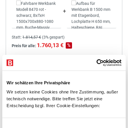
+
Statt:
1.814,57 €
(
3%
gespart)
1.760,13 €
%
Preis für alle:
Details
In den Warenkorb
Wir schätzen Ihre Privatsphäre
Wir setzen keine Cookies ohne Ihre Zustimmung, außer
+
technisch notwendige. Bitte treffen Sie jetzt eine
Entscheidung bzgl. Ihrer Cookie-Einstellungen:
Einwilligungsauswahl
Statt:
1.977,43 €
(
3%
gespart)