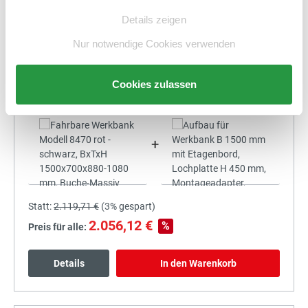
1.918,11 €
%
Preis für alle:
Details zeigen
Nur notwendige Cookies verwenden
Details
In den Warenkorb
Cookies zulassen
+
Statt:
2.119,71 €
(
3%
gespart)
2.056,12 €
%
Preis für alle:
Details
In den Warenkorb