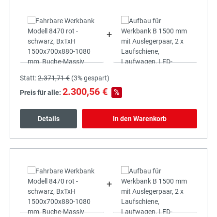
+
Statt:
2.371,71 €
(
3%
gespart)
2.300,56 €
%
Preis für alle:
Details
In den Warenkorb
+