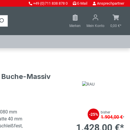
+49 (0)711 838 878 0
E-Mail
Ansprechpartner
Merken
Mein Konto
0,00 €*
 - Buche-Massiv
1080 mm
bisher
-25%
1.904,00 €
*
latte 40 mm
1.428,00 €*
schleißfest,