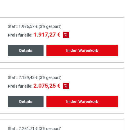
Statt:
1.976,57 €
(
3%
gespart)
1.917,27 €
%
Preis für alle:
Details
In den Warenkorb
Statt:
2.139,43 €
(
3%
gespart)
2.075,25 €
%
Preis für alle:
Details
In den Warenkorb
Statt:
2.281,71 €
(
3%
gespart)