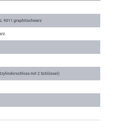
AL 9011 graphitschwarz
arz
tzylinderschloss mit 2 Schlüssel)