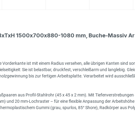
, BxTxH 1500x700x880-1080 mm, Buche-Massiv Arb
 Vorderkante ist mit einem Radius versehen, alle übrigen Kanten sind sor
seitigkeit: Sie ist belastbar, druckfest, verschleißarm und langlebig. Gleic
zgewinnung bis zur fertigen Arbeitsplatte. Verarbeitet wird ausschließlic
ßpaaren aus Profil-Stahlrohr (45 x 45 x 2 mm). Mit Tiefenverstrebungen o
 mm) und 20 mm-Lochraster – für eine flexible Anpassung der Arbeitshöhe 
moplastischem Gummi (grau, spurlos, 85° Shore), Radkörper aus Polyprop