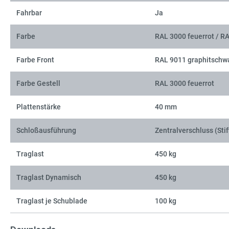
Fahrbar
Ja
Farbe
RAL 3000 feuerrot / R
Farbe Front
RAL 9011 graphitschw
Farbe Gestell
RAL 3000 feuerrot
Plattenstärke
40 mm
Schloßausführung
Zentralverschluss (Stif
Traglast
450 kg
Traglast Dynamisch
450 kg
Traglast je Schublade
100 kg