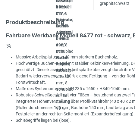
graphitschwarz
Produktbeschreibung
Fahrbare Werkbank Modell 8477 rot - schwarz
%
Massive Arbeitsplatte aus 40 mm starkem Buchenholz.
Hochwertige Buchen-Riegel mit stabiler Keilzinkenverleimung. Die
geschützt. Diese klassische Arbeitsplatte überzeugt durch ihre Viel
Bedarf wiederverwenden. 100 % eigene Fertigung – von der Rohhol
Forstwirtschaft.
Maße des Systemunterbaus: B1235 x T650 x H840-1040 mm.
Robustes Schweißgestell mit vier Füßen – bestehend aus zwei Fu
integrierter Höhenverstellung über Profil-Stahlrohr (40 x 40 x 2
(Rollendurchmesser 125 mm, Bauhöhe 150 mm, Laufbelag aus ther
Feststeller an der rechten Seite montiert (Expanderbefestigung).
Schiebegriffe liegen bei (lose).