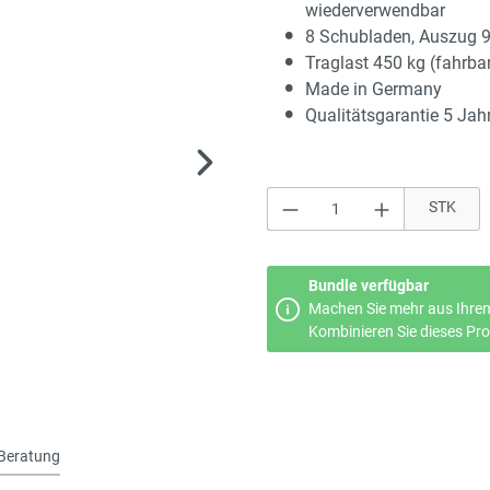
wiederverwendbar
8 Schubladen, Auszug 
Traglast 450 kg (fahrba
Made in Germany
Qualitätsgarantie 5 Jah
Produkt Anzahl: Gi
STK
Bundle verfügbar
Machen Sie mehr aus Ihrem
Kombinieren Sie dieses Prod
Beratung