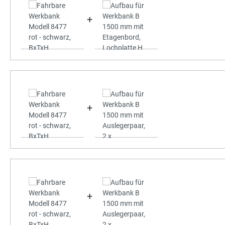
+
+
+