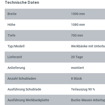
Technische Daten
Breite
1500 mm
Höhe
1080 mm
Tiefe
700 mm
Typ/Modell
Werkbänke mit Unterb
Lieferzeit
20 Tage
Anlieferung
montiert
Anzahl Schubladen
8 Stück
Ausführung Schublade
Teilauszug 90 %
Ausführung Werkbankplatte
Buche-Massiv Arbeitsp