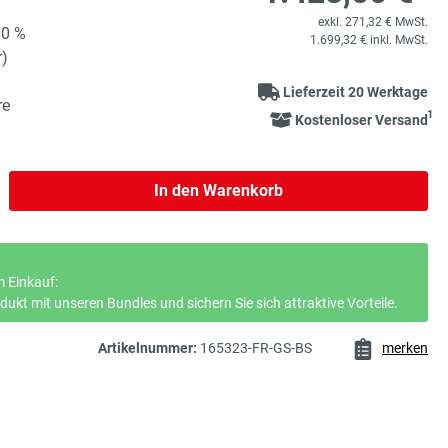
exkl. 271,32 € MwSt.
90 %
1.699,32 € inkl. MwSt.
r)
Lieferzeit 20 Werktage
re
1
Kostenloser Versand
b den gewünschten Wert ein oder benutze 
In den Warenkorb
 Einkauf:
ukt mit unseren Bundles und sichern Sie sich attraktive Vorteile.
Artikelnummer:
165323-FR-GS-BS
merken