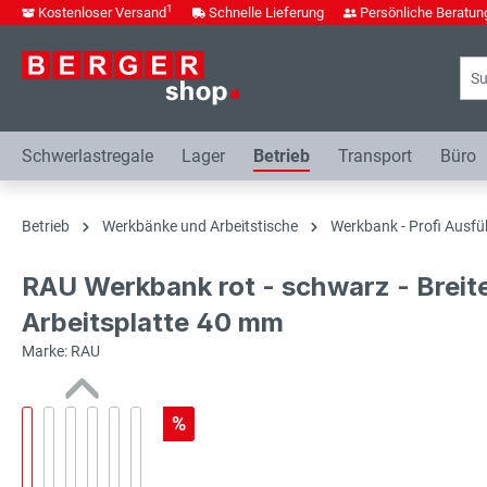
1
Kostenloser Versand
Schnelle Lieferung
Persönliche Beratun
springen
Zur Hauptnavigation springen
Schwerlastregale
Lager
Betrieb
Transport
Büro
Betrieb
Werkbänke und Arbeitstische
Werkbank - Profi Ausfü
RAU Werkbank rot - schwarz - Breit
Arbeitsplatte 40 mm
Marke: RAU
%