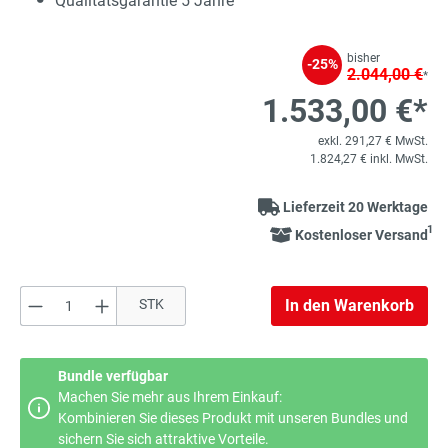
Qualitätsgarantie 5 Jahre
bisher
-25%
2.044,00 €
*
1.533,00 €*
exkl. 291,27 € MwSt.
1.824,27 € inkl. MwSt.
Lieferzeit 20 Werktage
1
Kostenloser Versand
Produkt Anzahl: Gib den gewünschten Wert e
STK
In den Warenkorb
Bundle verfügbar
Machen Sie mehr aus Ihrem Einkauf:
Kombinieren Sie dieses Produkt mit unseren Bundles und
sichern Sie sich attraktive Vorteile.