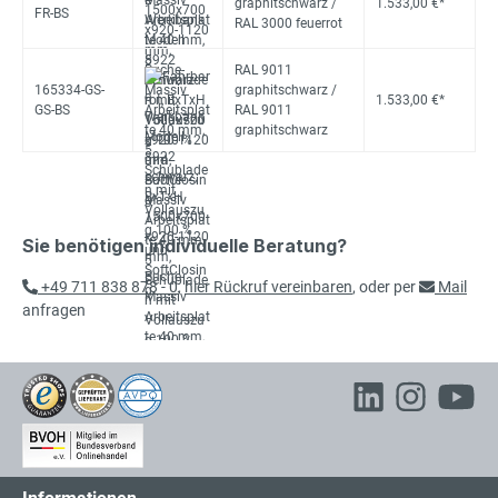
graphitschwarz /
1.533,00 €*
FR-BS
RAL 3000 feuerrot
RAL 9011
165334-GS-
graphitschwarz /
1.533,00 €*
GS-BS
RAL 9011
graphitschwarz
Sie benötigen individuelle Beratung?
+49 711 838 878 - 0
,
hier Rückruf vereinbaren
, oder per
Mail
anfragen