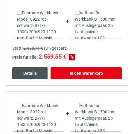
+
Statt:
2.638,71 €
(
3%
gespart)
2.559,55 €
%
Preis für alle:
Details
In den Warenkorb
+