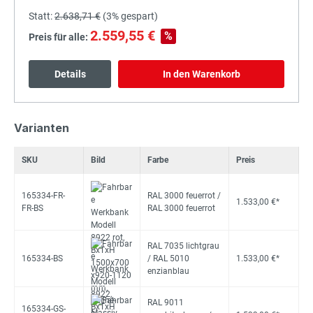
Statt:
2.638,71 €
(
3%
gespart)
2.559,55 €
%
Preis für alle:
Details
In den Warenkorb
Varianten
SKU
Bild
Farbe
Preis
165334-FR-
RAL 3000 feuerrot /
1.533,00 €*
FR-BS
RAL 3000 feuerrot
RAL 7035 lichtgrau
165334-BS
/ RAL 5010
1.533,00 €*
enzianblau
RAL 9011
165334-GS-