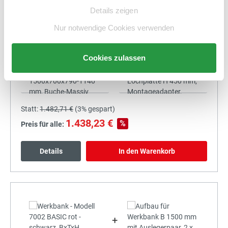
Details zeigen
Nur notwendige Cookies verwenden
Cookies zulassen
+
Statt:
1.482,71 €
(
3%
gespart)
1.438,23 €
%
Preis für alle:
Details
In den Warenkorb
+