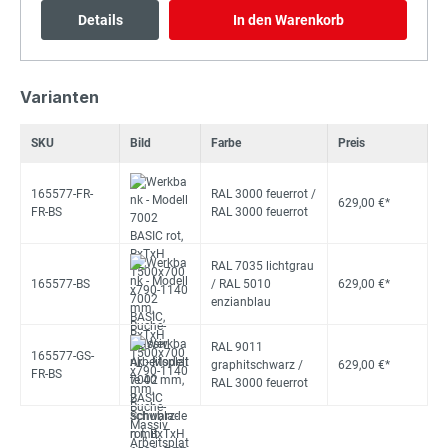
Details
In den Warenkorb
Varianten
SKU
Bild
Farbe
Preis
165577-FR-
RAL 3000 feuerrot /
629,00 €*
FR-BS
RAL 3000 feuerrot
RAL 7035 lichtgrau
165577-BS
/ RAL 5010
629,00 €*
enzianblau
RAL 9011
165577-GS-
graphitschwarz /
629,00 €*
FR-BS
RAL 3000 feuerrot