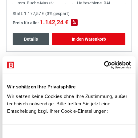
Statt:
1.177,57 €
(
3%
gespart)
1.142,24 €
%
Preis für alle:
Details
In den Warenkorb
+
Wir schätzen Ihre Privatsphäre
Wir setzen keine Cookies ohne Ihre Zustimmung, außer
technisch notwendige. Bitte treffen Sie jetzt eine
Statt:
1.340,43 €
(
3%
gespart)
Entscheidung bzgl. Ihrer Cookie-Einstellungen:
1.300,22 €
%
Preis für alle:
Einwilligungsauswahl
Details
In den Warenkorb