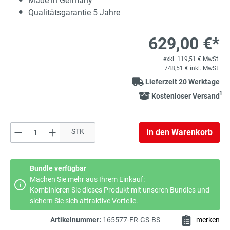
Made in Germany
Qualitätsgarantie 5 Jahre
629,00 €*
exkl. 119,51 € MwSt.
748,51 € inkl. MwSt.
Lieferzeit 20 Werktage
1
Kostenloser Versand
Produkt Anzahl: Gib den gewünschten Wert e
STK
In den Warenkorb
Bundle verfügbar
Machen Sie mehr aus Ihrem Einkauf:
Kombinieren Sie dieses Produkt mit unseren Bundles und
sichern Sie sich attraktive Vorteile.
Artikelnummer:
165577-FR-GS-BS
merken