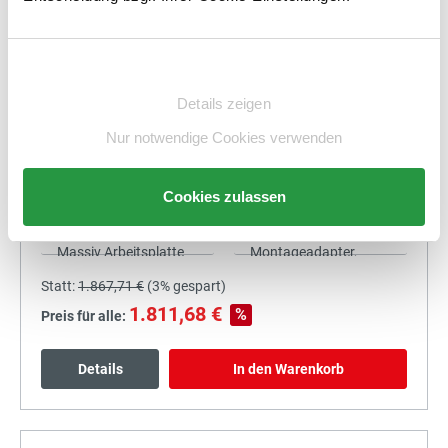
1.673,67 €
%
Preis für alle:
Details
In den Warenkorb
Einwilligungsauswahl
Details zeigen
Nur notwendige Cookies verwenden
+
Cookies zulassen
Statt:
1.867,71 €
(
3%
gespart)
1.811,68 €
%
Preis für alle:
Details
In den Warenkorb