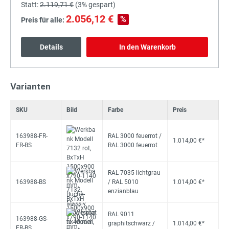
Statt:
2.119,71 €
(
3%
gespart)
2.056,12 €
%
Preis für alle:
Details
In den Warenkorb
Varianten
SKU
Bild
Farbe
Preis
163988-FR-
RAL 3000 feuerrot /
1.014,00 €*
FR-BS
RAL 3000 feuerrot
RAL 7035 lichtgrau
163988-BS
/ RAL 5010
1.014,00 €*
enzianblau
RAL 9011
163988-GS-
graphitschwarz /
1.014,00 €*
FR-BS