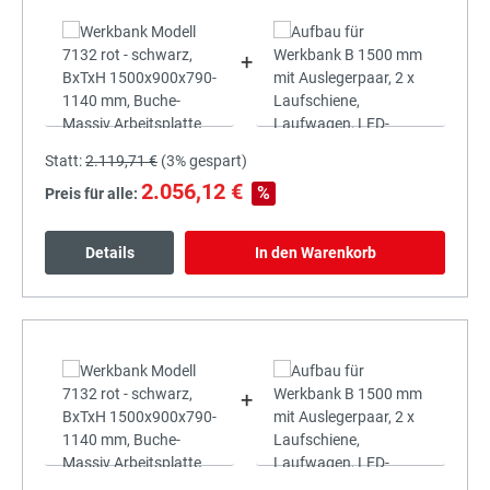
+
Statt:
2.119,71 €
(
3%
gespart)
2.056,12 €
%
Preis für alle:
Details
In den Warenkorb
+