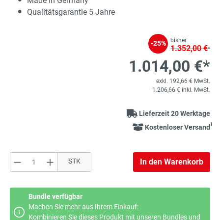
Made in Germany
Qualitätsgarantie 5 Jahre
bisher
-25%
1.352,00 €
*
1.014,00 €*
exkl. 192,66 € MwSt.
1.206,66 € inkl. MwSt.
Lieferzeit 20 Werktage
1
Kostenloser Versand
Produkt Anzahl: Gib den gewünschten Wert e
STK
In den Warenkorb
Bundle verfügbar
Machen Sie mehr aus Ihrem Einkauf:
Kombinieren Sie dieses Produkt mit unseren Bundles und