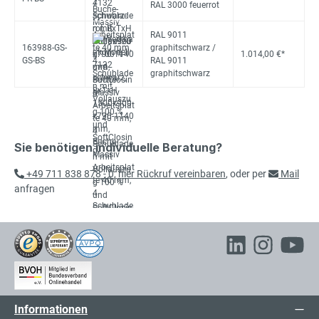
RAL 3000 feuerrot
RAL 9011
163988-GS-
graphitschwarz /
1.014,00 €*
GS-BS
RAL 9011
graphitschwarz
Sie benötigen individuelle Beratung?
+49 711 838 878 - 0
,
hier Rückruf vereinbaren
, oder per
Mail
anfragen
Informationen