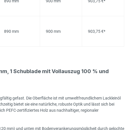
890 mm
900 mm
903,75 €*
890 mm
900 mm
903,75 €*
m, 1 Schublade mit Vollauszug 100 % und
gfältig gefast. Die Oberfläche ist mit umweltfreundlichem Lackleinöl
hzeitig bietet sie eine natürliche, robuste Optik und lässt sich bei
h PEFC-zertifiziertes Holz aus nachhaltiger, regionaler
e (120 mm) und unten mit Bodenverankerungsmöglicheit durch gelochte