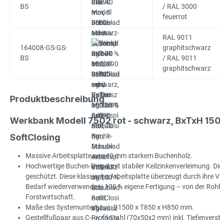
BS
/ RAL 3000
feuerrot
RAL 9011
164008-GS-GS-
graphitschwarz
BS
/ RAL 9011
graphitschwarz
Produktbeschreibung
Werkbank Modell 7502 rot - schwarz, BxTxH 15
SoftClosing
Massive Arbeitsplatte aus 40 mm starkem Buchenholz.
Hochwertige Buchen-Riegel mit stabiler Keilzinkenverleimung. Die
geschützt. Diese klassische Arbeitsplatte überzeugt durch ihre Viel
Bedarf wiederverwenden. 100 % eigene Fertigung – von der Rohhol
Forstwirtschaft.
Maße des Systemunterbaus: B1500 x T850 x H850 mm.
Gestellfußpaar aus C-Profil-Stahl (70x50x2 mm) inkl. Tiefenve