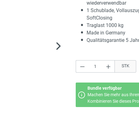
wiederverwendbar
1 Schublade, Vollauszu
SoftClosing
Traglast 1000 kg
Made in Germany
Qualitätsgarantie 5 Jah
Produkt Anzahl: Gi
STK
Bundle verfügbar
Machen Sie mehr aus Ihrem
Kombinieren Sie dieses Prod