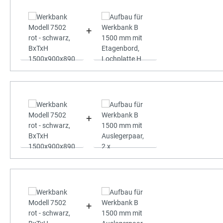
+
+
+