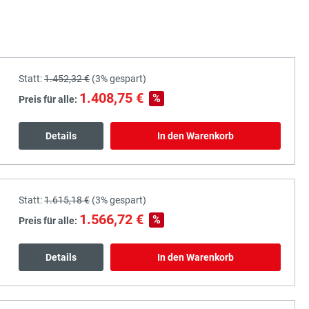
Statt:
1.452,32 €
(
3%
gespart)
1.408,75 €
%
Preis für alle:
Details
In den Warenkorb
Statt:
1.615,18 €
(
3%
gespart)
1.566,72 €
%
Preis für alle:
Details
In den Warenkorb