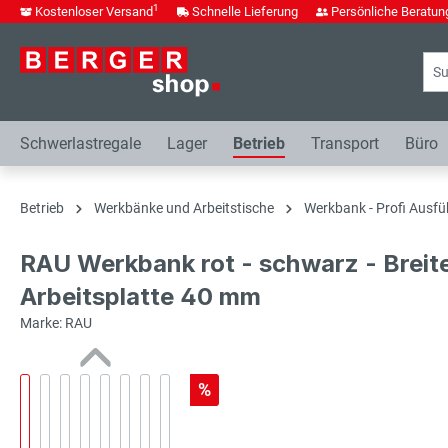
1
Kostenloser Versand
Schnelle Lieferung
Persönliche Beratun
springen
Zur Hauptnavigation springen
Schwerlastregale
Lager
Betrieb
Transport
Büro
Betrieb
Werkbänke und Arbeitstische
Werkbank - Profi Ausfü
RAU Werkbank rot - schwarz - Breit
Arbeitsplatte 40 mm
Marke: RAU
%