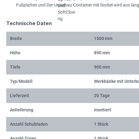
Fußplatten und Der Unterbau-Container mit Sockel wird aus langl
Technische Daten
Breite
1500 mm
Höhe
890 mm
Tiefe
900 mm
Typ/Modell
Werkbänke mit Unterb
Lieferzeit
20 Tage
Anlieferung
montiert
Anzahl Schubladen
1 Stück
Anzahl Türen
1 Stück