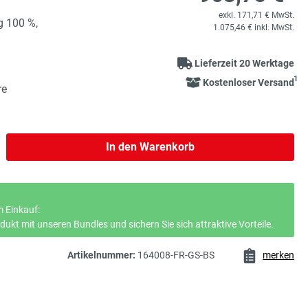
exkl. 171,71 € MwSt.
g 100 %,
1.075,46 € inkl. MwSt.
Lieferzeit 20 Werktage
1
Kostenloser Versand
re
b den gewünschten Wert ein oder benutze 
In den Warenkorb
 Einkauf:
ukt mit unseren Bundles und sichern Sie sich attraktive Vorteile.
Artikelnummer:
164008-FR-GS-BS
merken