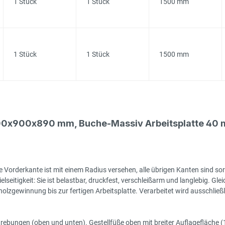
1 Stück
1 Stück
1500 mm
1 Stück
1 Stück
1500 mm
00x900x890 mm, Buche-Massiv Arbeitsplatte 40 m
 Vorderkante ist mit einem Radius versehen, alle übrigen Kanten sind sor
seitigkeit: Sie ist belastbar, druckfest, verschleißarm und langlebig. Gleic
zgewinnung bis zur fertigen Arbeitsplatte. Verarbeitet wird ausschließlic
rstrebungen (oben und unten). Gestellfüße oben mit breiter Auflagefläch