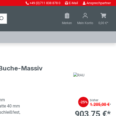
+49 (0)711 838 878 0
E-Mail
Ansprechpartner
Merken
Mein Konto
0,00 €*
- Buche-Massiv
 mm
bisher
-25%
1.205,00 €
*
latte 40 mm
903,75 €*
schleißfest,