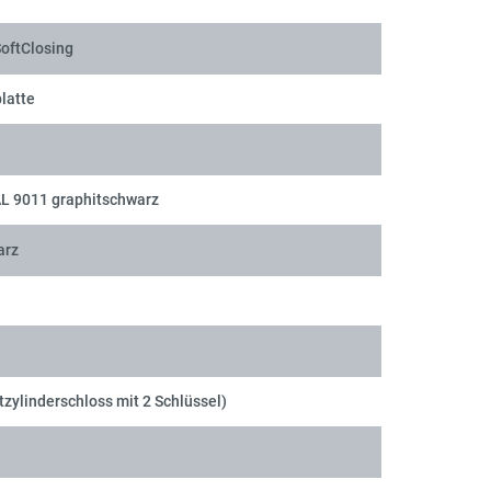
SoftClosing
latte
AL 9011 graphitschwarz
arz
tzylinderschloss mit 2 Schlüssel)