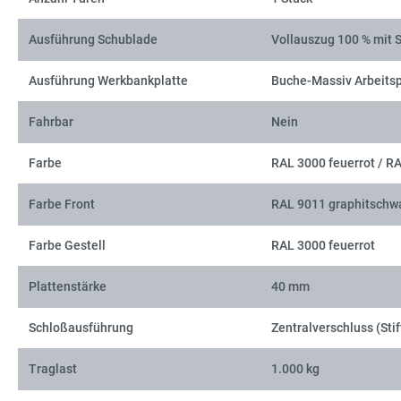
Ausführung Schublade
Vollauszug 100 % mit 
Ausführung Werkbankplatte
Buche-Massiv Arbeitsp
Fahrbar
Nein
Farbe
RAL 3000 feuerrot / R
Farbe Front
RAL 9011 graphitschw
Farbe Gestell
RAL 3000 feuerrot
Plattenstärke
40 mm
Schloßausführung
Zentralverschluss (Stif
Traglast
1.000 kg