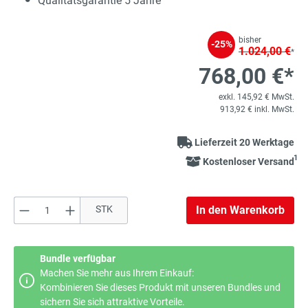
Qualitätsgarantie 5 Jahre
bisher
-25%
1.024,00 €
*
768,00 €*
exkl. 145,92 € MwSt.
913,92 € inkl. MwSt.
Lieferzeit 20 Werktage
1
Kostenloser Versand
Produkt Anzahl: Gib den gewünschten Wert e
STK
In den Warenkorb
Bundle verfügbar
Machen Sie mehr aus Ihrem Einkauf:
Kombinieren Sie dieses Produkt mit unseren Bundles und
sichern Sie sich attraktive Vorteile.