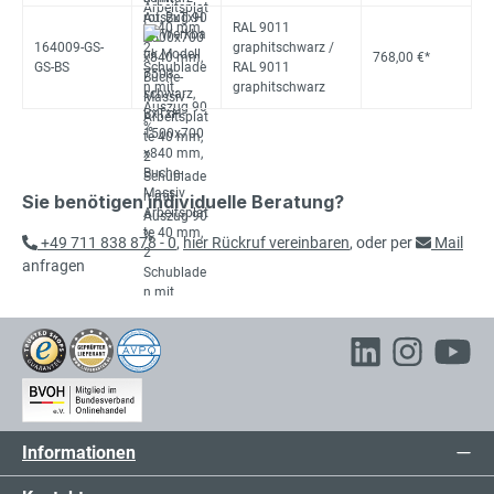
RAL 9011
164009-GS-
graphitschwarz /
768,00 €*
GS-BS
RAL 9011
graphitschwarz
Sie benötigen individuelle Beratung?
+49 711 838 878 - 0
,
hier Rückruf vereinbaren
, oder per
Mail
anfragen
Informationen