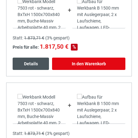
+
Statt:
1.873,71 €
(
3%
gespart)
1.817,50 €
%
Preis für alle:
Details
In den Warenkorb
+
Statt:
1.873,71 €
(
3%
gespart)