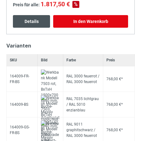
1.817,50 €
%
Preis für alle:
Details
In den Warenkorb
Varianten
SKU
Bild
Farbe
Preis
164009-FR-
RAL 3000 feuerrot /
768,00 €*
FR-BS
RAL 3000 feuerrot
RAL 7035 lichtgrau
164009-BS
/ RAL 5010
768,00 €*
enzianblau
RAL 9011
164009-GS-
graphitschwarz /
768,00 €*
FR-BS
RAL 3000 feuerrot