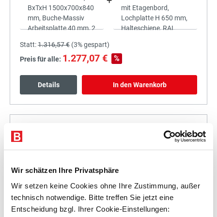
+
Statt:
1.316,57 €
(
3%
gespart)
1.277,07 €
%
Preis für alle:
Details
In den Warenkorb
+
Wir schätzen Ihre Privatsphäre
Wir setzen keine Cookies ohne Ihre Zustimmung, außer
Statt:
1.479,43 €
(
3%
gespart)
technisch notwendige. Bitte treffen Sie jetzt eine
1.435,05 €
%
Entscheidung bzgl. Ihrer Cookie-Einstellungen:
Preis für alle: