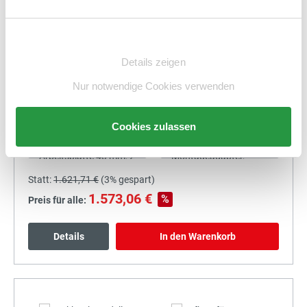
Details
In den Warenkorb
Einwilligungsauswahl
Details zeigen
Nur notwendige Cookies verwenden
+
Cookies zulassen
Statt:
1.621,71 €
(
3%
gespart)
1.573,06 €
%
Preis für alle:
Details
In den Warenkorb