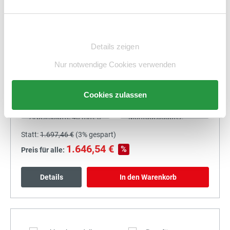
Details
In den Warenkorb
Einwilligungsauswahl
Details zeigen
Nur notwendige Cookies verwenden
+
Cookies zulassen
Statt:
1.697,46 €
(
3%
gespart)
1.646,54 €
%
Preis für alle:
Details
In den Warenkorb