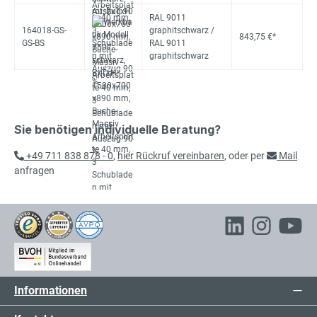
RAL 9011
164018-GS-
graphitschwarz /
843,75 €*
GS-BS
RAL 9011
graphitschwarz
Sie benötigen individuelle Beratung?
+49 711 838 878 - 0
,
hier Rückruf vereinbaren
, oder per
Mail
anfragen
Informationen