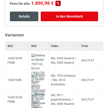
1.890,98 €
%
Preis für alle:
Details
In den Warenkorb
Varianten
SKU
Bild
Farbe
Preis
164018-FR-
RAL 3000 feuerrot /
843,75 €*
FR-BS
RAL 3000 feuerrot
RAL 7035 lichtgrau
164018-BS
/ RAL 5010
843,75 €*
enzianblau
RAL 9011
164018-GS-
graphitschwarz /
843,75 €*
FR-BS
RAL 3000 feuerrot