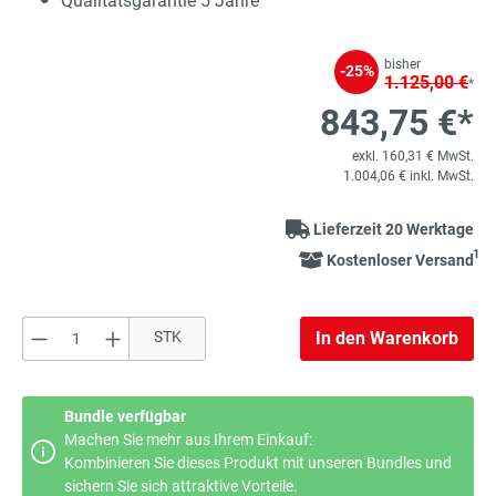
Qualitätsgarantie 5 Jahre
bisher
-25%
1.125,00 €
*
843,75 €*
exkl. 160,31 € MwSt.
1.004,06 € inkl. MwSt.
Lieferzeit 20 Werktage
1
Kostenloser Versand
Produkt Anzahl: Gib den gewünschten Wert e
STK
In den Warenkorb
Bundle verfügbar
Machen Sie mehr aus Ihrem Einkauf:
Kombinieren Sie dieses Produkt mit unseren Bundles und
sichern Sie sich attraktive Vorteile.