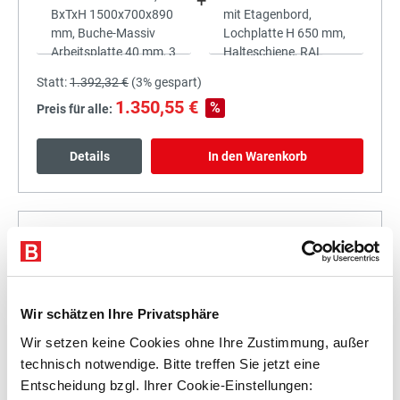
+
Statt:
1.392,32 €
(
3%
gespart)
1.350,55 €
%
Preis für alle:
Details
In den Warenkorb
+
Wir schätzen Ihre Privatsphäre
Wir setzen keine Cookies ohne Ihre Zustimmung, außer
Statt:
1.555,18 €
(
3%
gespart)
technisch notwendige. Bitte treffen Sie jetzt eine
1.508,52 €
%
Entscheidung bzgl. Ihrer Cookie-Einstellungen:
Preis für alle: