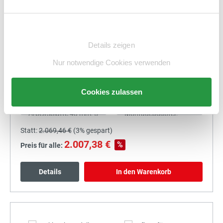
Details
In den Warenkorb
Einwilligungsauswahl
Details zeigen
Nur notwendige Cookies verwenden
+
Cookies zulassen
Statt:
2.069,46 €
(
3%
gespart)
2.007,38 €
%
Preis für alle:
Details
In den Warenkorb