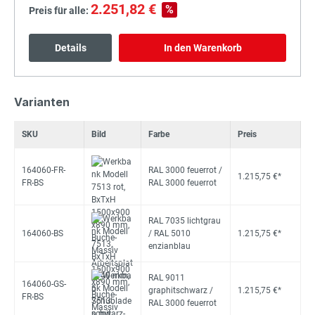
2.251,82 €
%
Preis für alle:
Details
In den Warenkorb
Varianten
SKU
Bild
Farbe
Preis
164060-FR-
RAL 3000 feuerrot /
1.215,75 €*
FR-BS
RAL 3000 feuerrot
RAL 7035 lichtgrau
164060-BS
/ RAL 5010
1.215,75 €*
enzianblau
RAL 9011
164060-GS-
graphitschwarz /
1.215,75 €*
FR-BS
RAL 3000 feuerrot