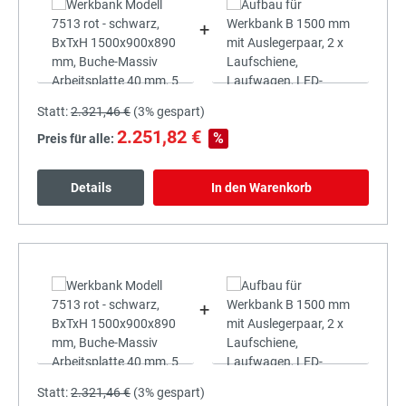
+
Statt:
2.321,46 €
(
3%
gespart)
2.251,82 €
%
Preis für alle:
Details
In den Warenkorb
+
Statt:
2.321,46 €
(
3%
gespart)