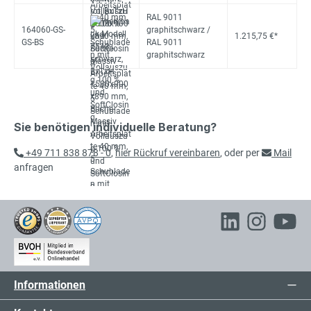
RAL 9011
164060-GS-
graphitschwarz /
1.215,75 €*
GS-BS
RAL 9011
graphitschwarz
Sie benötigen individuelle Beratung?
+49 711 838 878 - 0
,
hier Rückruf vereinbaren
, oder per
Mail
anfragen
Informationen