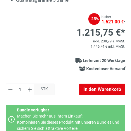
Qualitätsgarantie 5 Jahre
bisher
-25%
1.621,00 €
*
1.215,75 €*
exkl. 230,99 € MwSt.
1.446,74 € inkl. MwSt.
Lieferzeit 20 Werktage
1
Kostenloser Versand
Produkt Anzahl: Gib den gewünschten Wert e
STK
In den Warenkorb
Bundle verfügbar
Machen Sie mehr aus Ihrem Einkauf:
Kombinieren Sie dieses Produkt mit unseren Bundles und
sichern Sie sich attraktive Vorteile.