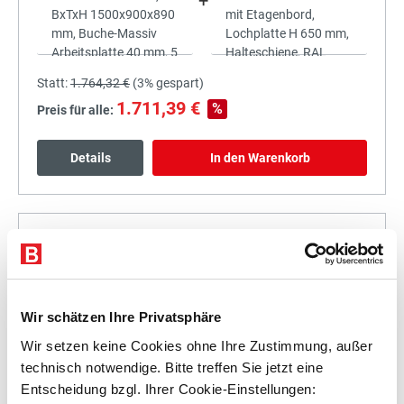
+
Statt:
1.764,32 €
(
3%
gespart)
1.711,39 €
%
Preis für alle:
Details
In den Warenkorb
+
Wir schätzen Ihre Privatsphäre
Wir setzen keine Cookies ohne Ihre Zustimmung, außer
Statt:
1.927,18 €
(
3%
gespart)
technisch notwendige. Bitte treffen Sie jetzt eine
1.869,36 €
%
Entscheidung bzgl. Ihrer Cookie-Einstellungen:
Preis für alle: