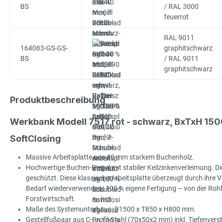
BS
/ RAL 3000
feuerrot
RAL 9011
164083-GS-GS-
graphitschwarz
BS
/ RAL 9011
graphitschwarz
Produktbeschreibung
Werkbank Modell 7517 rot - schwarz, BxTxH 15
SoftClosing
Massive Arbeitsplatte aus 40 mm starkem Buchenholz.
Hochwertige Buchen-Riegel mit stabiler Keilzinkenverleimung. Die
geschützt. Diese klassische Arbeitsplatte überzeugt durch ihre Viel
Bedarf wiederverwenden. 100 % eigene Fertigung – von der Rohhol
Forstwirtschaft.
Maße des Systemunterbaus: B1500 x T850 x H800 mm.
Gestellfußpaar aus C-Profil-Stahl (70x50x2 mm) inkl. Tiefenve