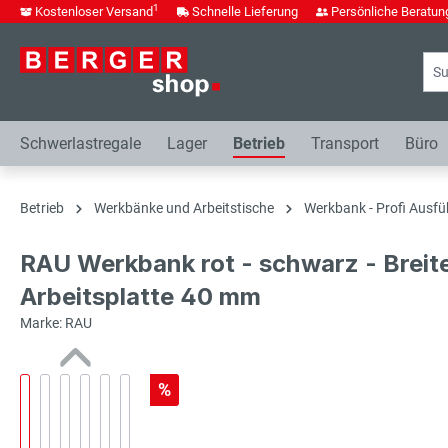
1
Kostenloser Versand
Schnelle Lieferung
Persönliche Beratun
springen
Zur Hauptnavigation springen
Schwerlastregale
Lager
Betrieb
Transport
Büro
Betrieb
Werkbänke und Arbeitstische
Werkbank - Profi Ausfü
RAU Werkbank rot - schwarz - Breit
Arbeitsplatte 40 mm
Marke: RAU
%