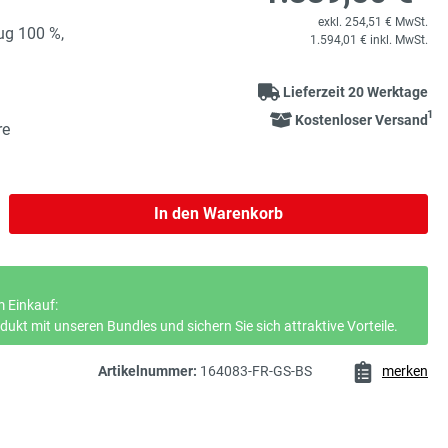
exkl. 254,51 € MwSt.
ug 100 %,
1.594,01 € inkl. MwSt.
Lieferzeit 20 Werktage
1
Kostenloser Versand
re
b den gewünschten Wert ein oder benutze 
In den Warenkorb
 Einkauf:
ukt mit unseren Bundles und sichern Sie sich attraktive Vorteile.
Artikelnummer:
164083-FR-GS-BS
merken