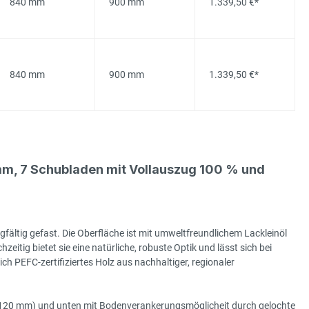
840 mm
900 mm
1.339,50 €*
840 mm
900 mm
1.339,50 €*
m, 7 Schubladen mit Vollauszug 100 % und
gfältig gefast. Die Oberfläche ist mit umweltfreundlichem Lackleinöl
hzeitig bietet sie eine natürliche, robuste Optik und lässt sich bei
h PEFC-zertifiziertes Holz aus nachhaltiger, regionaler
e (120 mm) und unten mit Bodenverankerungsmöglicheit durch gelochte