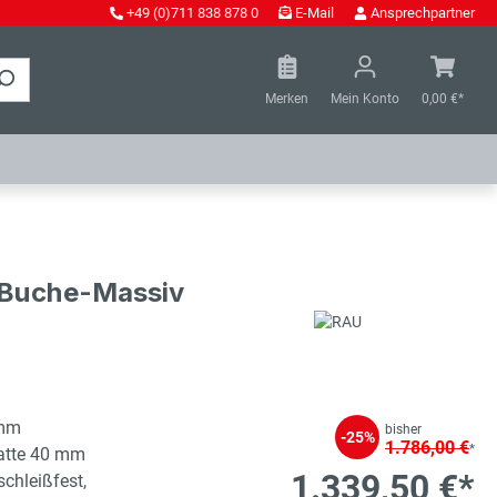
+49 (0)711 838 878 0
E-Mail
Ansprechpartner
Merken
Mein Konto
0,00 €*
- Buche-Massiv
 mm
bisher
-25%
1.786,00 €
*
latte 40 mm
1.339,50 €*
schleißfest,