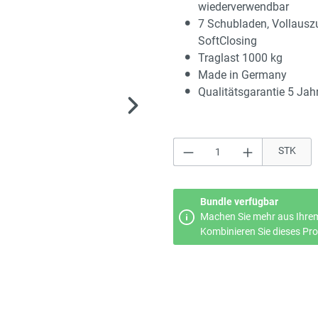
wiederverwendbar
7 Schubladen, Vollausz
SoftClosing
Traglast 1000 kg
Made in Germany
Qualitätsgarantie 5 Jah
Produkt Anzahl: Gi
STK
Bundle verfügbar
Machen Sie mehr aus Ihrem
Kombinieren Sie dieses Prod