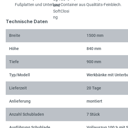
Fußplatten und Unterbau-Container aus Qualitäts-Feinblech.
Technische Daten
Breite
1500 mm
Höhe
840 mm
Tiefe
900 mm
Typ/Modell
Werkbänke mit Unterb
Lieferzeit
20 Tage
Anlieferung
montiert
Anzahl Schubladen
7 Stück
Ausführung Schublade
Vollauszug 100 % mit 