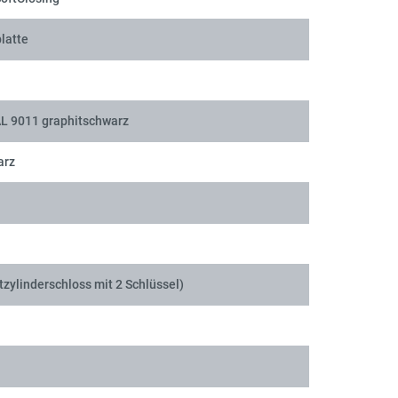
latte
AL 9011 graphitschwarz
arz
tzylinderschloss mit 2 Schlüssel)