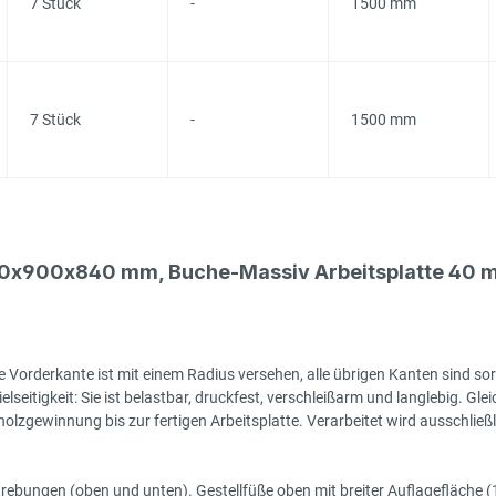
7 Stück
-
1500 mm
7 Stück
-
1500 mm
00x900x840 mm, Buche-Massiv Arbeitsplatte 40 m
 Vorderkante ist mit einem Radius versehen, alle übrigen Kanten sind sor
seitigkeit: Sie ist belastbar, druckfest, verschleißarm und langlebig. Gleic
zgewinnung bis zur fertigen Arbeitsplatte. Verarbeitet wird ausschließlic
rstrebungen (oben und unten). Gestellfüße oben mit breiter Auflagefläch