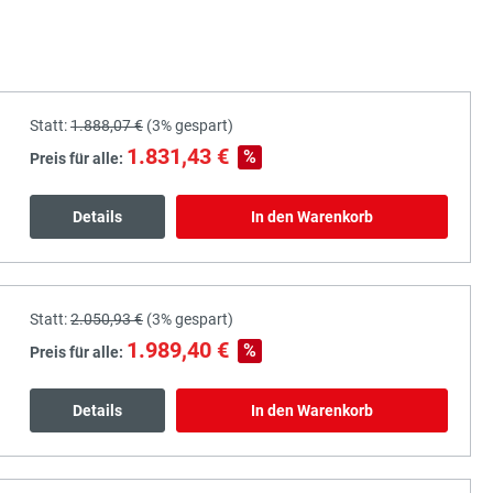
Statt:
1.888,07 €
(
3%
gespart)
1.831,43 €
%
Preis für alle:
Details
In den Warenkorb
Statt:
2.050,93 €
(
3%
gespart)
1.989,40 €
%
Preis für alle:
Details
In den Warenkorb