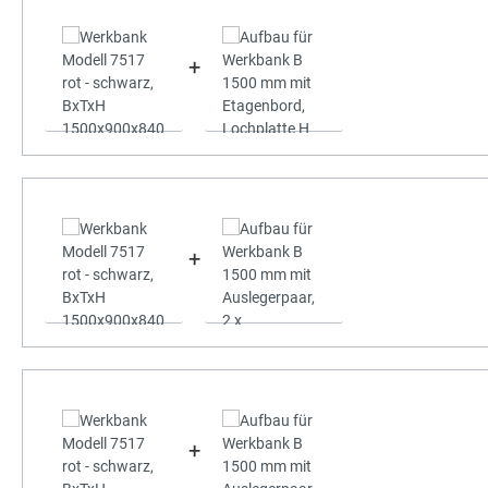
+
+
+