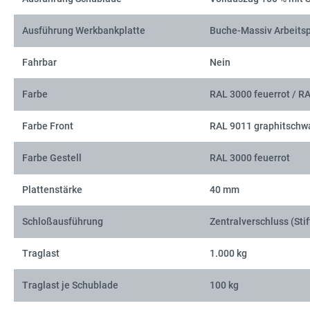
Ausführung Werkbankplatte
Buche-Massiv Arbeitsp
Fahrbar
Nein
Farbe
RAL 3000 feuerrot / R
Farbe Front
RAL 9011 graphitschw
Farbe Gestell
RAL 3000 feuerrot
Plattenstärke
40 mm
Schloßausführung
Zentralverschluss (Stif
Traglast
1.000 kg
Traglast je Schublade
100 kg