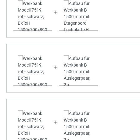
+
+
+