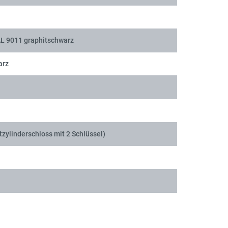
AL 9011 graphitschwarz
arz
tzylinderschloss mit 2 Schlüssel)