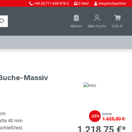
+49 (0)711 838 878 0
E-Mail
Ansprechpartner
Merken
Mein Konto
0,00 €*
- Buche-Massiv
 mm
bisher
-25%
1.625,00 €
*
latte 40 mm
1.218,75 €*
schleißfest,