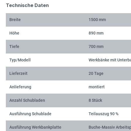
Technische Daten
Breite
1500 mm
Höhe
890 mm
Tiefe
700 mm
Typ/Modell
Werkbänke mit Unterb
Lieferzeit
20 Tage
Anlieferung
montiert
Anzahl Schubladen
8 Stück
Ausführung Schublade
Teilauszug 90 %
Ausführung Werkbankplatte
Buche-Massiv Arbeitsp