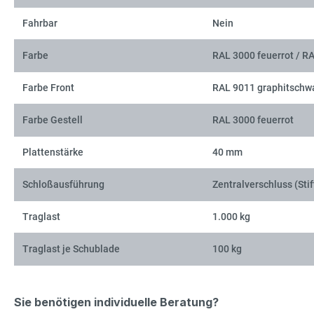
Fahrbar
Nein
Farbe
RAL 3000 feuerrot / R
Farbe Front
RAL 9011 graphitschw
Farbe Gestell
RAL 3000 feuerrot
Plattenstärke
40 mm
Schloßausführung
Zentralverschluss (Stif
Traglast
1.000 kg
Traglast je Schublade
100 kg
Sie benötigen individuelle Beratung?