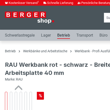
1
Kostenloser Versand
Schnelle Lieferung
Persönliche Beratun
springen
Zur Hauptnavigation springen
Schwerlastregale
Lager
Betrieb
Transport
Büro
Betrieb
Werkbänke und Arbeitstische
Werkbank - Profi Ausfü
RAU Werkbank rot - schwarz - Breit
Arbeitsplatte 40 mm
Marke: RAU
%