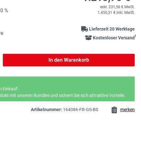
exkl. 231,56 € MwSt.
90 %
1.450,31 € inkl. MwSt.
Lieferzeit 20 Werktage
re
1
Kostenloser Versand
b den gewünschten Wert ein oder benutze 
In den Warenkorb
 Einkauf:
ukt mit unseren Bundles und sichern Sie sich attraktive Vorteile.
Artikelnummer:
164086-FR-GS-BS
merken