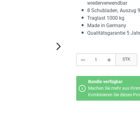
wiederverwendbar
8 Schubladen, Auszug 
Traglast 1000 kg
Made in Germany
Qualitätsgarantie 5 Jah
Produkt Anzahl: Gi
STK
Bundle verfügbar
Machen Sie mehr aus Ihrem
Kombinieren Sie dieses Prod