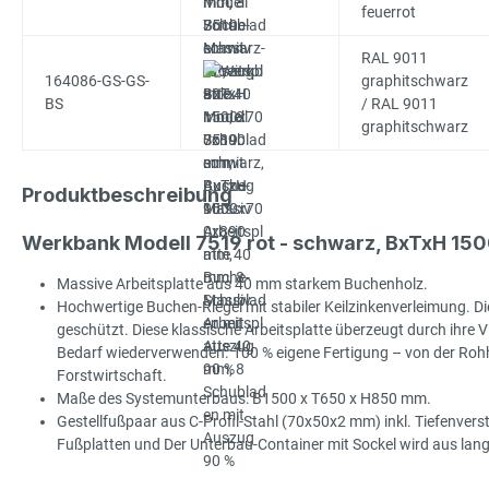
feuerrot
RAL 9011
164086-GS-GS-
graphitschwarz
BS
/ RAL 9011
graphitschwarz
Produktbeschreibung
Werkbank Modell 7519 rot - schwarz, BxTxH 1
Massive Arbeitsplatte aus 40 mm starkem Buchenholz.
Hochwertige Buchen-Riegel mit stabiler Keilzinkenverleimung. Die
geschützt. Diese klassische Arbeitsplatte überzeugt durch ihre Viel
Bedarf wiederverwenden. 100 % eigene Fertigung – von der Rohhol
Forstwirtschaft.
Maße des Systemunterbaus: B1500 x T650 x H850 mm.
Gestellfußpaar aus C-Profil-Stahl (70x50x2 mm) inkl. Tiefenve
Fußplatten und Der Unterbau-Container mit Sockel wird aus langl