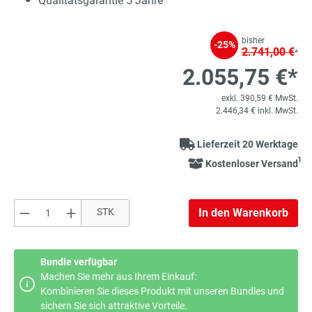
Qualitätsgarantie 5 Jahre
bisher
-25%
2.741,00 €
*
2.055,75 €*
exkl. 390,59 € MwSt.
2.446,34 € inkl. MwSt.
Lieferzeit 20 Werktage
1
Kostenloser Versand
Produkt Anzahl: Gib den gewünschten Wert e
STK
In den Warenkorb
Bundle verfügbar
Machen Sie mehr aus Ihrem Einkauf:
Kombinieren Sie dieses Produkt mit unseren Bundles und
sichern Sie sich attraktive Vorteile.