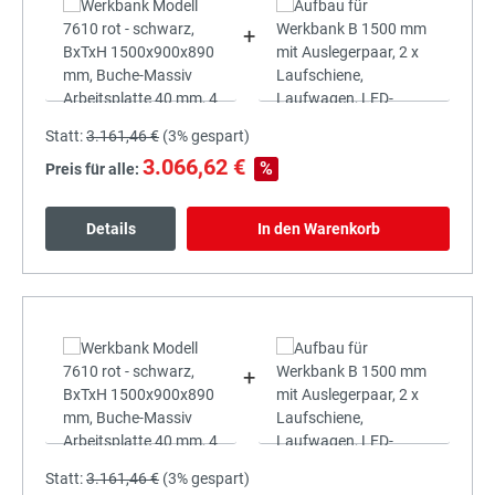
+
Statt:
3.161,46 €
(
3%
gespart)
3.066,62 €
%
Preis für alle:
Details
In den Warenkorb
+
Statt:
3.161,46 €
(
3%
gespart)