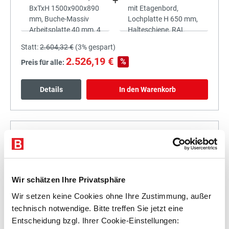
+
Statt:
2.604,32 €
(
3%
gespart)
2.526,19 €
%
Preis für alle:
Details
In den Warenkorb
+
Wir schätzen Ihre Privatsphäre
Wir setzen keine Cookies ohne Ihre Zustimmung, außer
Statt:
2.767,18 €
(
3%
gespart)
technisch notwendige. Bitte treffen Sie jetzt eine
2.684,16 €
%
Entscheidung bzgl. Ihrer Cookie-Einstellungen:
Preis für alle: