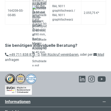
RAL 9011
164208-GS-
graphitschwarz /
2.055,75 €*
GS-BS
RAL 9011
graphitschwarz
Sie benötigen individuelle Beratung?
+49 711 838 878 - 0
,
hier Rückruf vereinbaren
, oder per
Mail
anfragen
Informationen