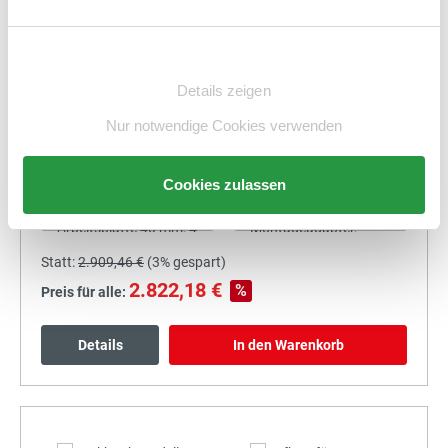
Details
In den Warenkorb
Einwilligungsauswahl
Details zeigen
Nur notwendige Cookies verwenden
+
Cookies zulassen
Statt:
2.909,46 €
(
3%
gespart)
2.822,18 €
%
Preis für alle:
Details
In den Warenkorb