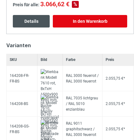
3.066,62 €
%
Preis für alle:
Details
In den Warenkorb
Varianten
SKU
Bild
Farbe
Preis
164208-FR-
RAL 3000 feuerrot /
2.055,75 €*
FR-BS
RAL 3000 feuerrot
RAL 7035 lichtgrau
164208-BS
/ RAL 5010
2.055,75 €*
enzianblau
RAL 9011
164208-GS-
graphitschwarz /
2.055,75 €*
FR-BS
RAL 3000 feuerrot