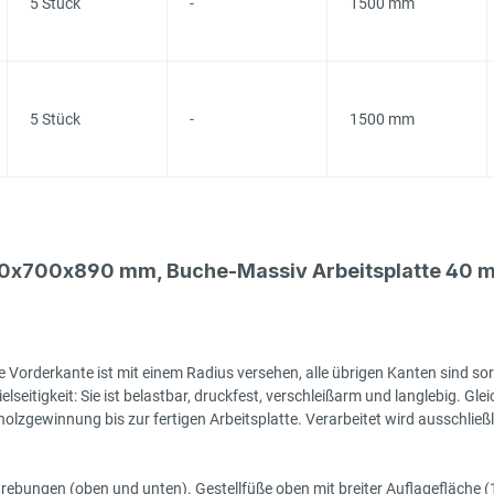
5 Stück
-
1500 mm
5 Stück
-
1500 mm
00x700x890 mm, Buche-Massiv Arbeitsplatte 40 m
 Vorderkante ist mit einem Radius versehen, alle übrigen Kanten sind sor
seitigkeit: Sie ist belastbar, druckfest, verschleißarm und langlebig. Gleic
zgewinnung bis zur fertigen Arbeitsplatte. Verarbeitet wird ausschließlic
rstrebungen (oben und unten). Gestellfüße oben mit breiter Auflagefläch