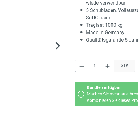
wiederverwendbar
5 Schubladen, Vollausz
SoftClosing
Traglast 1000 kg
Made in Germany
Qualitätsgarantie 5 Jah
Produkt Anzahl: Gi
STK
Bundle verfügbar
Machen Sie mehr aus Ihrem
Kombinieren Sie dieses Prod