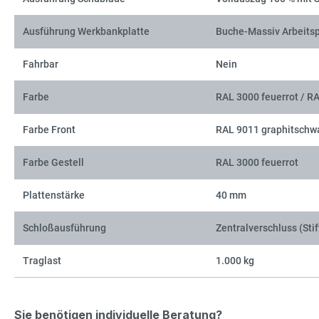
Ausführung Werkbankplatte
Buche-Massiv Arbeitsp
Fahrbar
Nein
Farbe
RAL 3000 feuerrot / R
Farbe Front
RAL 9011 graphitschw
Farbe Gestell
RAL 3000 feuerrot
Plattenstärke
40 mm
Schloßausführung
Zentralverschluss (Stif
Traglast
1.000 kg
Sie benötigen individuelle Beratung?