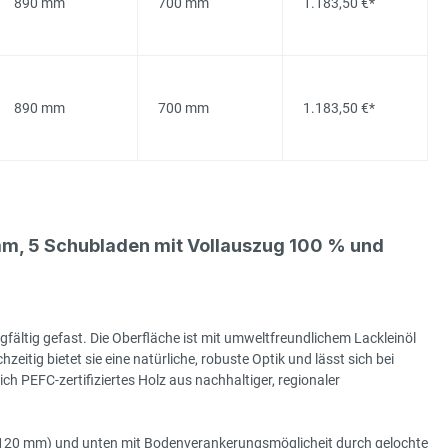
890 mm
700 mm
1.183,50 €*
890 mm
700 mm
1.183,50 €*
m, 5 Schubladen mit Vollauszug 100 % und
gfältig gefast. Die Oberfläche ist mit umweltfreundlichem Lackleinöl
hzeitig bietet sie eine natürliche, robuste Optik und lässt sich bei
h PEFC-zertifiziertes Holz aus nachhaltiger, regionaler
e (120 mm) und unten mit Bodenverankerungsmöglicheit durch gelochte