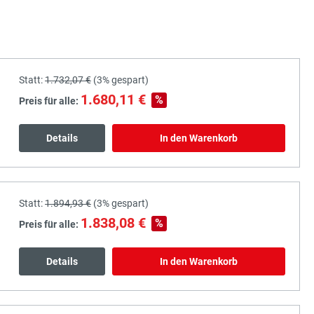
Statt:
1.732,07 €
(
3%
gespart)
1.680,11 €
%
Preis für alle:
Details
In den Warenkorb
Statt:
1.894,93 €
(
3%
gespart)
1.838,08 €
%
Preis für alle:
Details
In den Warenkorb