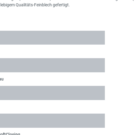
ebigem Qualitäts-Feinblech gefertigt.
au
SoftClosing