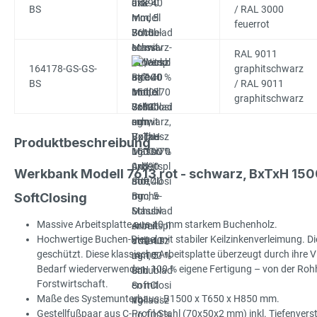
BS
/ RAL 3000
feuerrot
RAL 9011
164178-GS-GS-
graphitschwarz
BS
/ RAL 9011
graphitschwarz
Produktbeschreibung
Werkbank Modell 7613 rot - schwarz, BxTxH 15
SoftClosing
Massive Arbeitsplatte aus 40 mm starkem Buchenholz.
Hochwertige Buchen-Riegel mit stabiler Keilzinkenverleimung. Die
geschützt. Diese klassische Arbeitsplatte überzeugt durch ihre Viel
Bedarf wiederverwenden. 100 % eigene Fertigung – von der Rohhol
Forstwirtschaft.
Maße des Systemunterbaus: B1500 x T650 x H850 mm.
Gestellfußpaar aus C-Profil-Stahl (70x50x2 mm) inkl. Tiefenve