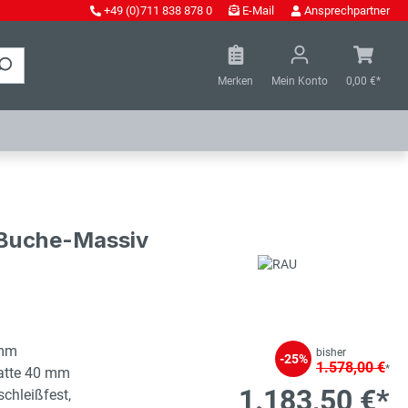
+49 (0)711 838 878 0
E-Mail
Ansprechpartner
Merken
Mein Konto
0,00 €*
- Buche-Massiv
 mm
bisher
-25%
1.578,00 €
*
latte 40 mm
1.183,50 €*
schleißfest,