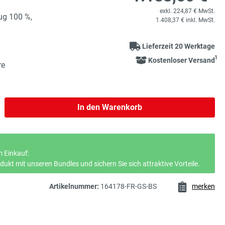
exkl. 224,87 € MwSt.
ug 100 %,
1.408,37 € inkl. MwSt.
Lieferzeit 20 Werktage
1
Kostenloser Versand
re
b den gewünschten Wert ein oder benutze 
In den Warenkorb
 Einkauf:
ukt mit unseren Bundles und sichern Sie sich attraktive Vorteile.
Artikelnummer:
164178-FR-GS-BS
merken