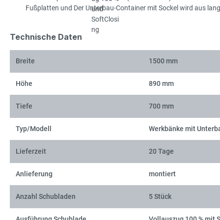
Fußplatten und Der Unterbau-Container mit Sockel wird aus langl
Technische Daten
Breite
1500 mm
Höhe
890 mm
Tiefe
700 mm
Typ/Modell
Werkbänke mit Unterb
Lieferzeit
20 Tage
Anlieferung
montiert
Anzahl Schubladen
5 Stück
Ausführung Schublade
Vollauszug 100 % mit 