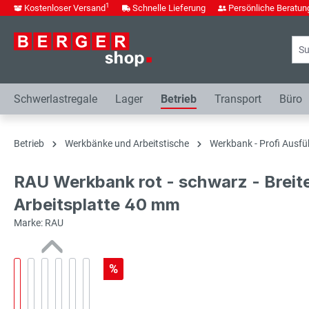
1
Kostenloser Versand
Schnelle Lieferung
Persönliche Beratun
springen
Zur Hauptnavigation springen
Schwerlastregale
Lager
Betrieb
Transport
Büro
Betrieb
Werkbänke und Arbeitstische
Werkbank - Profi Ausfü
RAU Werkbank rot - schwarz - Breit
Arbeitsplatte 40 mm
Marke: RAU
%