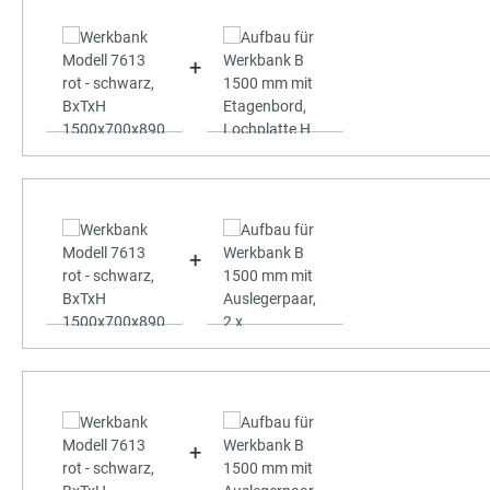
+
+
+