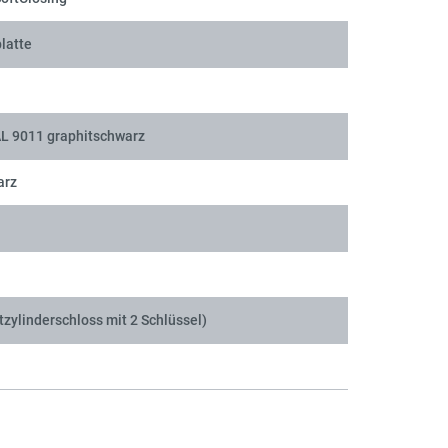
latte
AL 9011 graphitschwarz
arz
tzylinderschloss mit 2 Schlüssel)