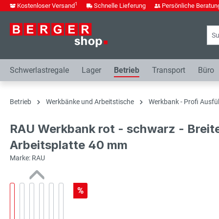
1
Kostenloser Versand
Schnelle Lieferung
Persönliche Beratun
springen
Zur Hauptnavigation springen
Schwerlastregale
Lager
Betrieb
Transport
Büro
Betrieb
Werkbänke und Arbeitstische
Werkbank - Profi Ausfü
RAU Werkbank rot - schwarz - Breit
Arbeitsplatte 40 mm
Marke: RAU
%