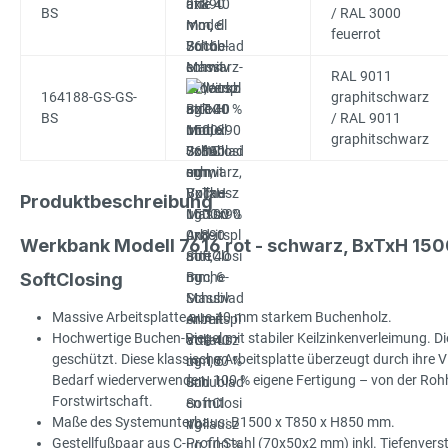
BS
/ RAL 3000
feuerrot
RAL 9011
164188-GS-GS-
graphitschwarz
BS
/ RAL 9011
graphitschwarz
Produktbeschreibung
Werkbank Modell 7616 rot - schwarz, BxTxH 15
SoftClosing
Massive Arbeitsplatte aus 40 mm starkem Buchenholz.
Hochwertige Buchen-Riegel mit stabiler Keilzinkenverleimung. Die
geschützt. Diese klassische Arbeitsplatte überzeugt durch ihre Viel
Bedarf wiederverwenden. 100 % eigene Fertigung – von der Rohhol
Forstwirtschaft.
Maße des Systemunterbaus: B1500 x T850 x H850 mm.
Gestellfußpaar aus C-Profil-Stahl (70x50x2 mm) inkl. Tiefenve