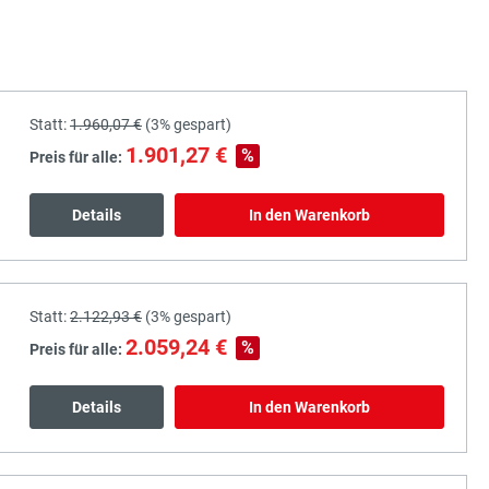
Statt:
1.960,07 €
(
3%
gespart)
1.901,27 €
%
Preis für alle:
Details
In den Warenkorb
Statt:
2.122,93 €
(
3%
gespart)
2.059,24 €
%
Preis für alle:
Details
In den Warenkorb