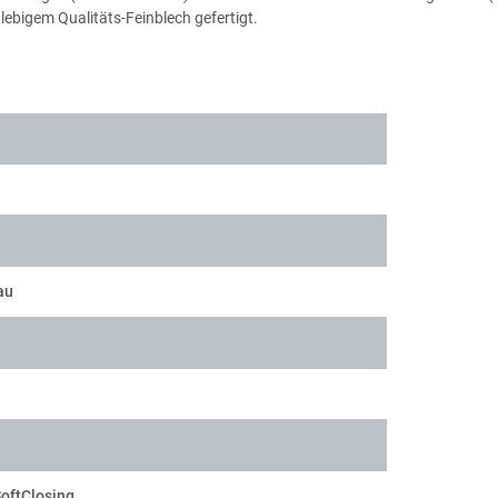
ebigem Qualitäts-Feinblech gefertigt.
au
SoftClosing