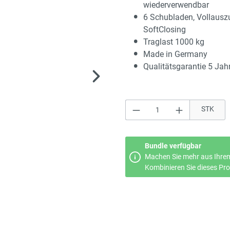
wiederverwendbar
6 Schubladen, Vollausz
SoftClosing
Traglast 1000 kg
Made in Germany
Qualitätsgarantie 5 Jah
Produkt Anzahl: Gi
STK
Bundle verfügbar
Machen Sie mehr aus Ihrem
Kombinieren Sie dieses Prod