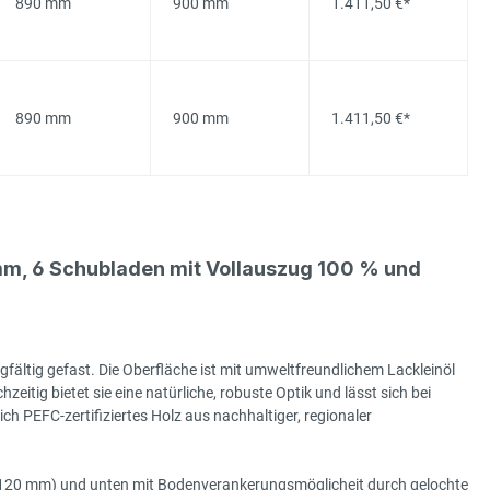
890 mm
900 mm
1.411,50 €*
890 mm
900 mm
1.411,50 €*
m, 6 Schubladen mit Vollauszug 100 % und
gfältig gefast. Die Oberfläche ist mit umweltfreundlichem Lackleinöl
hzeitig bietet sie eine natürliche, robuste Optik und lässt sich bei
h PEFC-zertifiziertes Holz aus nachhaltiger, regionaler
e (120 mm) und unten mit Bodenverankerungsmöglicheit durch gelochte