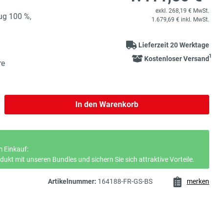
exkl. 268,19 € MwSt.
ug 100 %,
1.679,69 € inkl. MwSt.
Lieferzeit 20 Werktage
1
Kostenloser Versand
re
b den gewünschten Wert ein oder benutze 
In den Warenkorb
 Einkauf:
ukt mit unseren Bundles und sichern Sie sich attraktive Vorteile.
Artikelnummer:
164188-FR-GS-BS
merken