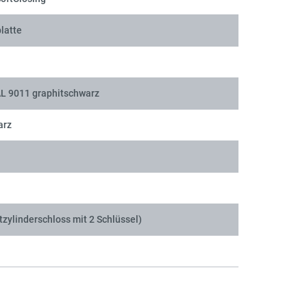
latte
AL 9011 graphitschwarz
arz
tzylinderschloss mit 2 Schlüssel)