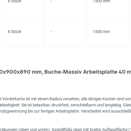
6 Stück
-
1500 mm
6 Stück
-
1500 mm
00x900x890 mm, Buche-Massiv Arbeitsplatte 40 m
 Vorderkante ist mit einem Radius versehen, alle übrigen Kanten sind sor
seitigkeit: Sie ist belastbar, druckfest, verschleißarm und langlebig. Gleic
zgewinnung bis zur fertigen Arbeitsplatte. Verarbeitet wird ausschließlic
rstrebungen (oben und unten). Gestellfüße oben mit breiter Auflagefläch