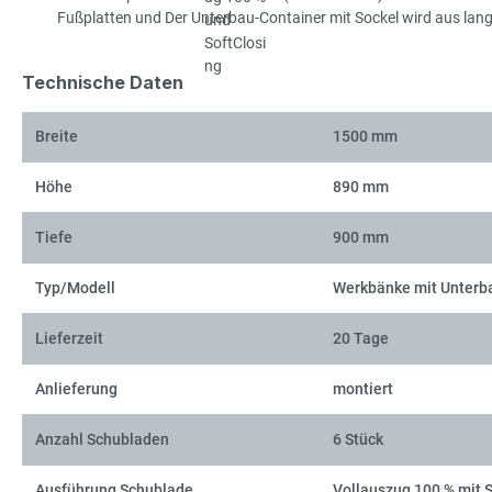
Fußplatten und Der Unterbau-Container mit Sockel wird aus langl
Technische Daten
Breite
1500 mm
Höhe
890 mm
Tiefe
900 mm
Typ/Modell
Werkbänke mit Unterb
Lieferzeit
20 Tage
Anlieferung
montiert
Anzahl Schubladen
6 Stück
Ausführung Schublade
Vollauszug 100 % mit 