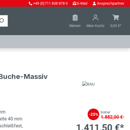
+49 (0)711 838 878 0
E-Mail
Ansprechpartner
Merken
Mein Konto
0,00 €*
- Buche-Massiv
 mm
bisher
-25%
1.882,00 €
*
latte 40 mm
1.411,50 €*
schleißfest,