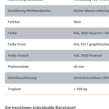
Ausführung Werkbankplatte
Buche-Massiv Arbeitsp
Fahrbar
Nein
Farbe
RAL 3000 feuerrot / R
Farbe Front
RAL 9011 graphitschw
Farbe Gestell
RAL 3000 feuerrot
Plattenstärke
40 mm
Schloßausführung
Zentralverschluss (Stif
Traglast
1.000 kg
Sie benötigen individuelle Beratung?