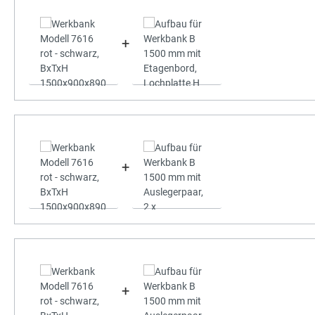
+
+
+