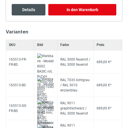
Details
In den Warenkorb
Varianten
SKU
Bild
Farbe
Preis
165513-FR-
RAL 3000 feuerrot /
689,00 €*
FR-BS
RAL 3000 feuerrot
RAL 7035 lichtgrau
165513-BS
/ RAL 5010
689,00 €*
enzianblau
RAL 9011
165513-GS-
graphitschwarz /
689,00 €*
FR-BS
RAL 3000 feuerrot
RAL 9011