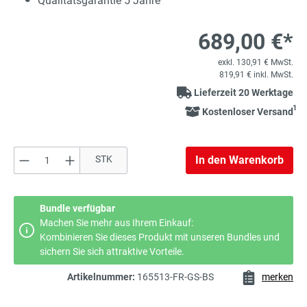
Qualitätsgarantie 5 Jahre
689,00 €*
exkl. 130,91 € MwSt.
819,91 € inkl. MwSt.
Lieferzeit 20 Werktage
1
Kostenloser Versand
Produkt Anzahl: Gib den gewünschten Wert e
STK
In den Warenkorb
Bundle verfügbar
Machen Sie mehr aus Ihrem Einkauf:
Kombinieren Sie dieses Produkt mit unseren Bundles und
sichern Sie sich attraktive Vorteile.
Artikelnummer:
165513-FR-GS-BS
merken