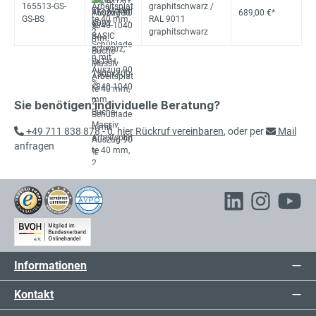
165513-GS-
graphitschwarz /
689,00 €*
GS-BS
RAL 9011
graphitschwarz
Sie benötigen individuelle Beratung?
+49 711 838 878 - 0
,
hier Rückruf vereinbaren
, oder per
Mail
anfragen
Informationen
Kontakt