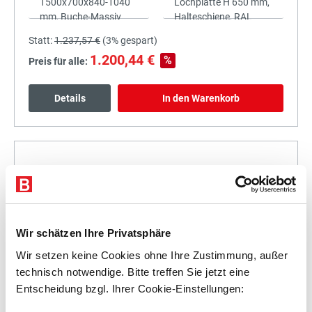
Statt:
1.237,57 €
(
3%
gespart)
1.200,44 €
%
Preis für alle:
Details
In den Warenkorb
+
Wir schätzen Ihre Privatsphäre
Wir setzen keine Cookies ohne Ihre Zustimmung, außer
Statt:
1.400,43 €
(
3%
gespart)
technisch notwendige. Bitte treffen Sie jetzt eine
1.358,42 €
%
Preis für alle:
Entscheidung bzgl. Ihrer Cookie-Einstellungen: