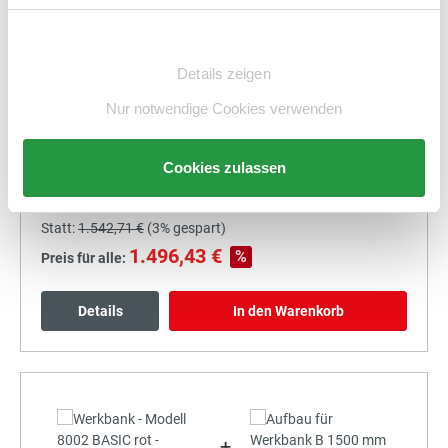
Details
In den Warenkorb
Einwilligungsauswahl
Details zeigen
Nur notwendige Cookies verwenden
+
Cookies zulassen
Statt:
1.542,71 €
(
3%
gespart)
1.496,43 €
%
Preis für alle:
Details
In den Warenkorb
+