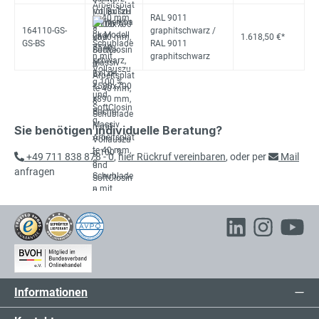
RAL 9011
164110-GS-
graphitschwarz /
1.618,50 €*
GS-BS
RAL 9011
graphitschwarz
Sie benötigen individuelle Beratung?
+49 711 838 878 - 0
,
hier Rückruf vereinbaren
, oder per
Mail
anfragen
Informationen