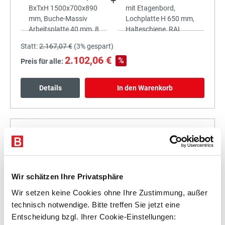
+
Statt:
2.167,07 €
(
3%
gespart)
2.102,06 €
%
Preis für alle:
Details
In den Warenkorb
+
Wir schätzen Ihre Privatsphäre
Wir setzen keine Cookies ohne Ihre Zustimmung, außer
Statt:
2.329,93 €
(
3%
gespart)
technisch notwendige. Bitte treffen Sie jetzt eine
2.260,03 €
%
Entscheidung bzgl. Ihrer Cookie-Einstellungen:
Preis für alle: