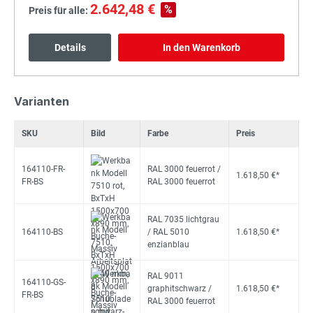
2.642,48 €
%
Preis für alle:
Details
In den Warenkorb
Varianten
SKU
Bild
Farbe
Preis
164110-FR-
RAL 3000 feuerrot /
1.618,50 €*
FR-BS
RAL 3000 feuerrot
RAL 7035 lichtgrau
164110-BS
/ RAL 5010
1.618,50 €*
enzianblau
RAL 9011
164110-GS-
graphitschwarz /
1.618,50 €*
FR-BS
RAL 3000 feuerrot