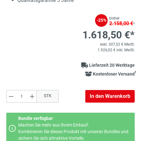
Qualitätsgarantie 5 Jahre
bisher
-25%
2.158,00 €
*
1.618,50 €*
exkl. 307,52 € MwSt.
1.926,02 € inkl. MwSt.
Lieferzeit 20 Werktage
1
Kostenloser Versand
Produkt Anzahl: Gib den gewünschten Wert e
STK
In den Warenkorb
Bundle verfügbar
Machen Sie mehr aus Ihrem Einkauf:
Kombinieren Sie dieses Produkt mit unseren Bundles und
sichern Sie sich attraktive Vorteile.