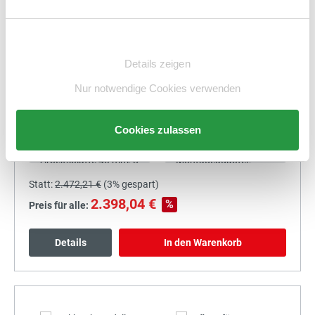
Details
In den Warenkorb
Einwilligungsauswahl
Details zeigen
Nur notwendige Cookies verwenden
+
Cookies zulassen
Statt:
2.472,21 €
(
3%
gespart)
2.398,04 €
%
Preis für alle:
Details
In den Warenkorb