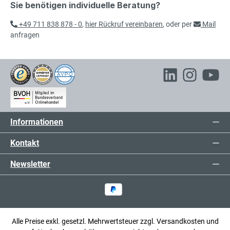
Sie benötigen individuelle Beratung?
Schlitzplatte
exkl. 13,68 € MwSt.
85,68 € inkl. MwSt.
+49 711 838 878 - 0
,
hier Rückruf vereinbaren
, oder per
Mail
anfragen
72,00 €*
Schlitzplatte
exkl. 13,68 € MwSt.
85,68 € inkl. MwSt.
106,00 €*
Informationen
Schlitzplatte
exkl. 20,14 € MwSt.
126,14 € inkl. MwSt.
Kontakt
Newsletter
130,00 €*
Schlitzplatte
exkl. 24,70 € MwSt.
154,70 € inkl. MwSt.
Alle Preise exkl. gesetzl. Mehrwertsteuer zzgl.
Versandkosten
und