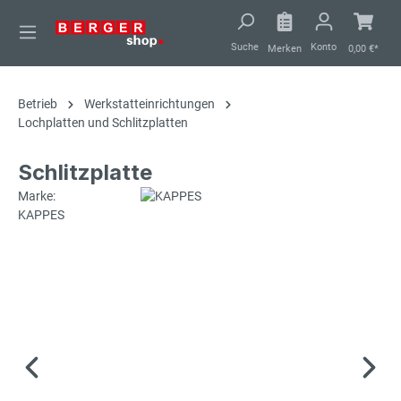
alt springen
Suche
Konto
Merken
0,00 €*
Betrieb
Werkstatteinrichtungen
Lochplatten und Schlitzplatten
Schlitzplatte
Marke:
KAPPES