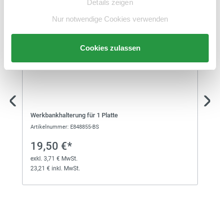
Schlitzplatte
Details zeigen
exkl. 20,52 € MwSt.
128,52 € inkl. MwSt.
Nur notwendige Cookies verwenden
47,50 €*
Cookies zulassen
Schlitzplatte
exkl. 9,03 € MwSt.
56,53 € inkl. MwSt.
48,50 €*
Schlitzplatte
Werkbankhalterung für 1 Platte
exkl. 9,22 € MwSt.
57,72 € inkl. MwSt.
Artikelnummer: E848855-BS
19,50 €*
106,00 €*
exkl. 3,71 € MwSt.
23,21 € inkl. MwSt.
Schlitzplatte
exkl. 20,14 € MwSt.
126,14 € inkl. MwSt.
72,00 €*