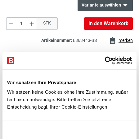
Variante auswählen
Produkt Anzahl: Gib den gewünschten Wert e
STK
In den Warenkorb
73,00 €*
Schlitzplatte
exkl. 13,87 € MwSt.
86,87 € inkl. MwSt.
Artikelnummer:
E863443-BS
merken
133,00 €*
Beschreibung
Schlitzplatte
exkl. 25,27 € MwSt.
Technische Daten
158,27 € inkl. MwSt.
Wir schätzen Ihre Privatsphäre
Zubehör
Wir setzen keine Cookies ohne Ihre Zustimmung, außer
73,00 €*
Beratung
technisch notwendige. Bitte treffen Sie jetzt eine
Schlitzplatte
exkl. 13,87 € MwSt.
Entscheidung bzgl. Ihrer Cookie-Einstellungen:
86,87 € inkl. MwSt.
Zubehör
Einwilligungsauswahl
108,00 €*