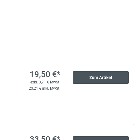
47,50 €*
litzplatte
exkl. 9,03 € MwSt.
56,53 € inkl. MwSt.
73,00 €*
litzplatte
exkl. 13,87 € MwSt.
86,87 € inkl. MwSt.
19,50 €*
Zum Artikel
exkl. 3,71 € MwSt.
23,21 € inkl. MwSt.
130,00 €*
litzplatte
exkl. 24,70 € MwSt.
154,70 € inkl. MwSt.
33,50 €*