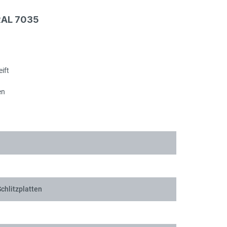
Sch
RAL 7035
ift
Sch
en
Sch
chlitzplatten