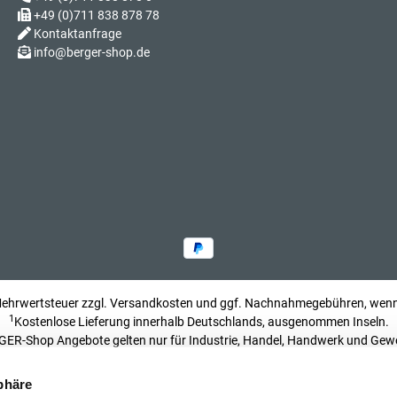
+49 (0)711 838 878 78
Kontaktanfrage
Sch
info@berger-shop.de
Sch
 Mehrwertsteuer zzgl.
Versandkosten
und ggf. Nachnahmegebühren, wenn 
Sch
1
Kostenlose Lieferung innerhalb Deutschlands, ausgenommen Inseln.
ER-Shop Angebote gelten nur für Industrie, Handel, Handwerk und Gew
Impressum
phäre