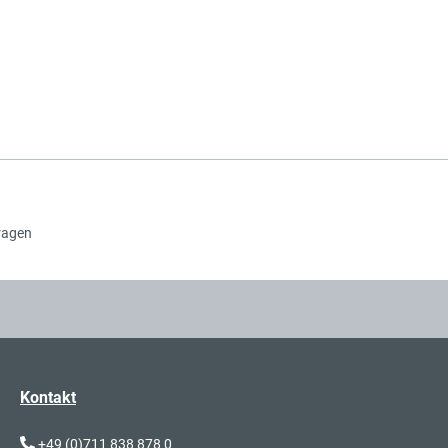
Sch
Sch
ragen
Sch
Kontakt
+49 (0)711 838 878 0