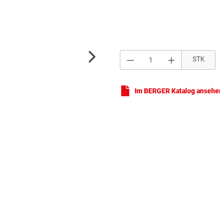
Produkt Anzahl: Gi
STK
Sch
Im BERGER Katalog ansehe
Sch