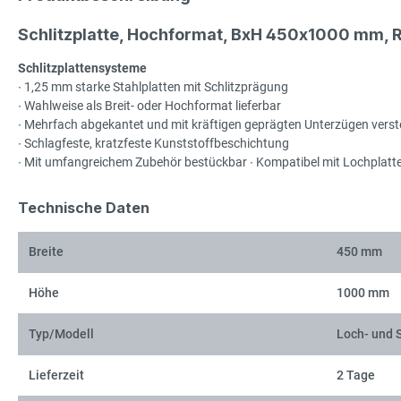
Schlitzplatte, Hochformat, BxH 450x1000 mm, 
Schlitzplattensysteme
∙ 1,25 mm starke Stahlplatten mit Schlitzprägung
∙ Wahlweise als Breit- oder Hochformat lieferbar
∙ Mehrfach abgekantet und mit kräftigen geprägten Unterzügen verste
∙ Schlagfeste, kratzfeste Kunststoffbeschichtung
∙ Mit umfangreichem Zubehör bestückbar ∙ Kompatibel mit Lochplatt
Technische Daten
Breite
450 mm
Höhe
1000 mm
Typ/Modell
Loch- und S
Lieferzeit
2 Tage