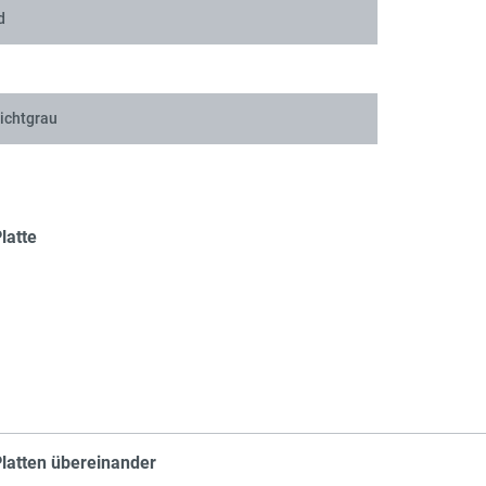
d
Sch
ichtgrau
Sch
latte
Sch
latten übereinander