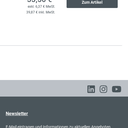
Zum Artikel
exkl. 6,37 € MwSt.
132,00 €*
litzplatte
39,87 € inkl. MwSt.
exkl. 25,08 € MwSt.
157,08 € inkl. MwSt.
132,00 €*
litzplatte
exkl. 25,08 € MwSt.
157,08 € inkl. MwSt.
130,00 €*
litzplatte
exkl. 24,70 € MwSt.
154,70 € inkl. MwSt.
Newsletter
E-Mail eintragen und Informationen zu aktuellen Angeboten,