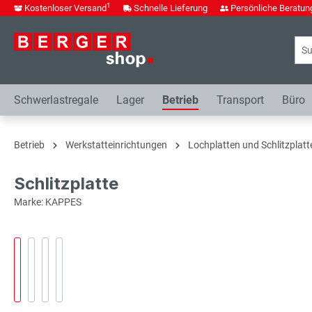
1
Kostenloser Versand
Schnelle Lieferung
Persönliche Beratun
springen
Zur Hauptnavigation springen
Schwerlastregale
Lager
Betrieb
Transport
Büro
Betrieb
Werkstatteinrichtungen
Lochplatten und Schlitzplatt
Schlitzplatte
Marke: KAPPES