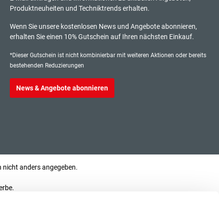
Produktneuheiten und Techniktrends erhalten.
106,00 €*
litzplatte
Wenn Sie unsere kostenlosen News und Angebote abonnieren,
exkl. 20,14 € MwSt.
erhalten Sie einen 10% Gutschein auf Ihren nächsten Einkauf.
126,14 € inkl. MwSt.
*Dieser Gutschein ist nicht kombinierbar mit weiteren Aktionen oder bereits
bestehenden Reduzierungen
News & Angebote abonnieren
106,00 €*
litzplatte
exkl. 20,14 € MwSt.
126,14 € inkl. MwSt.
47,50 €*
nicht anders angegeben.
litzplatte
exkl. 9,03 € MwSt.
erbe.
56,53 € inkl. MwSt.